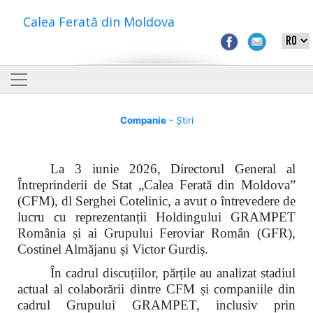
Calea Ferată din Moldova
Companie
- Știri
La 3 iunie 2026, Directorul General al
Întreprinderii de Stat „Calea Ferată din Moldova”
(CFM), dl Serghei Cotelinic, a avut o întrevedere de
lucru cu reprezentanții Holdingului GRAMPET
România și ai Grupului Feroviar Român (GFR),
Costinel Almăjanu și Victor Gurdiș.
În cadrul discuțiilor, părțile au analizat stadiul
actual al colaborării dintre CFM și companiile din
cadrul Grupului GRAMPET, inclusiv prin