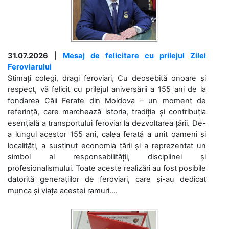
31.07.2026
|
Mesaj de felicitare cu prilejul Zilei
Feroviarului
Stimați colegi, dragi feroviari, Cu deosebită onoare și
respect, vă felicit cu prilejul aniversării a 155 ani de la
fondarea Căii Ferate din Moldova – un moment de
referință, care marchează istoria, tradiția și contribuția
esențială a transportului feroviar la dezvoltarea țării. De-
a lungul acestor 155 ani, calea ferată a unit oameni și
localități, a susținut economia țării și a reprezentat un
simbol al responsabilității, disciplinei și
profesionalismului. Toate aceste realizări au fost posibile
datorită generațiilor de feroviari, care și-au dedicat
munca și viața acestei ramuri....