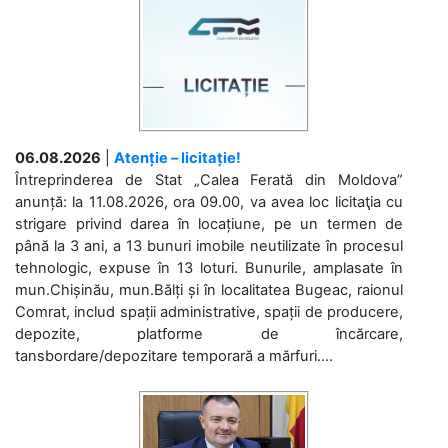
06.08.2026
|
Atenție – licitație!
Întreprinderea de Stat „Calea Ferată din Moldova”
anunță: la 11.08.2026, ora 09.00, va avea loc licitaţia cu
strigare privind darea în locațiune, pe un termen de
până la 3 ani, a 13 bunuri imobile neutilizate în procesul
tehnologic, expuse în 13 loturi. Bunurile, amplasate în
mun.Chișinău, mun.Bălți și în localitatea Bugeac, raionul
Comrat, includ spații administrative, spații de producere,
depozite, platforme de încărcare,
tansbordare/depozitare temporară a mărfuri....