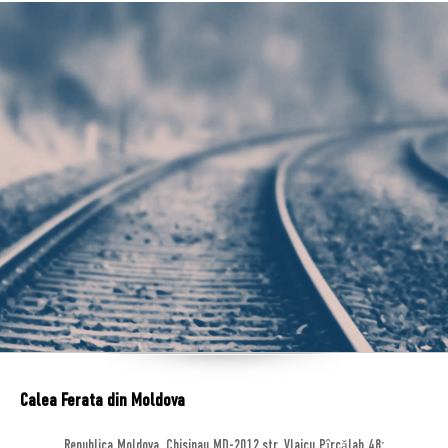
Calea Ferata din Moldova
Republica Moldova, Chisinau MD-2012,str. Vlaicu Pîrcălab 48;