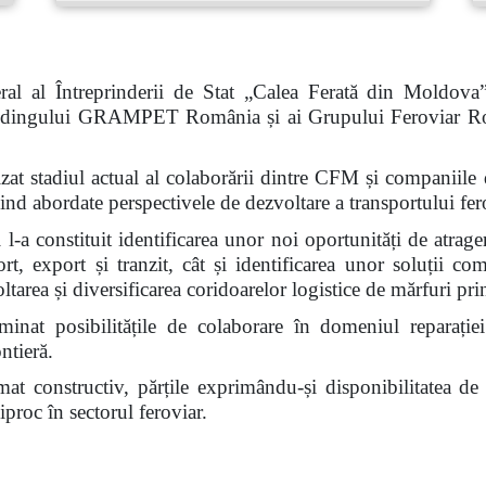
al al Întreprinderii de Stat „Calea Ferată din Moldova
 Holdingului GRAMPET România și ai Grupului Feroviar R
nalizat stadiul actual al colaborării dintre CFM și compan
abordate perspectivele de dezvoltare a transportului fero
l-a constituit identificarea unor noi oportunități de atrage
ort, export și tranzit, cât și identificarea unor soluții c
voltarea și diversificarea coridoarelor logistice de mărfuri 
inat posibilitățile de colaborare în domeniul reparației
ntieră.
limat constructiv, părțile exprimându-și disponibilitatea d
proc în sectorul feroviar.