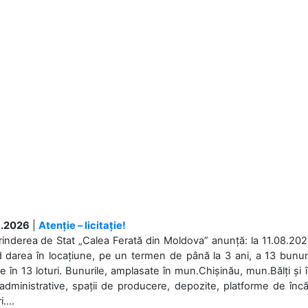
.2026
|
Atenție – licitație!
rinderea de Stat „Calea Ferată din Moldova” anunță: la 11.08.2026,
d darea în locațiune, pe un termen de până la 3 ani, a 13 bunuri
 în 13 loturi. Bunurile, amplasate în mun.Chișinău, mun.Bălți și 
 administrative, spații de producere, depozite, platforme de în
....