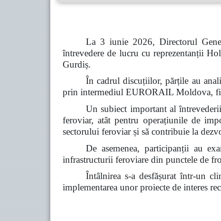
La 3 iunie 2026, Directorul Gener
întrevedere de lucru cu reprezentanții
Gurdiș.
În cadrul discuțiilor, părțile au a
prin intermediul EURORAIL Moldova, fiind 
Un subiect important al întrevederii 
feroviar, atât pentru operațiunile de imp
sectorului feroviar și să contribuie la dez
De asemenea, participanții au exam
infrastructurii feroviare din punctele de fro
Întâlnirea s-a desfășurat într-un c
implementarea unor proiecte de interes reci