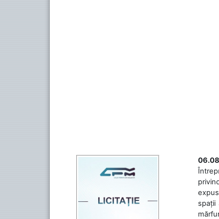
06.08
Întrep
privin
expuse
spații
mărfuri