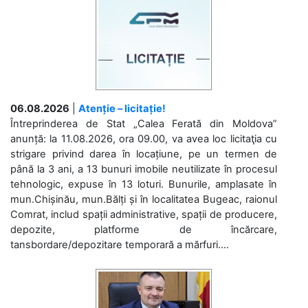
06.08.2026
|
Atenție – licitație!
Întreprinderea de Stat „Calea Ferată din Moldova”
anunță: la 11.08.2026, ora 09.00, va avea loc licitaţia cu
strigare privind darea în locațiune, pe un termen de
până la 3 ani, a 13 bunuri imobile neutilizate în procesul
tehnologic, expuse în 13 loturi. Bunurile, amplasate în
mun.Chișinău, mun.Bălți și în localitatea Bugeac, raionul
Comrat, includ spații administrative, spații de producere,
depozite, platforme de încărcare,
tansbordare/depozitare temporară a mărfuri....