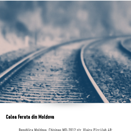
Calea Ferata din Moldova
Republica Moldova, Chisinau MD-2012,str. Vlaicu Pîrcălab 48;