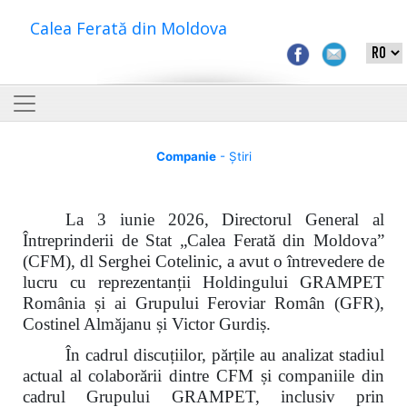
Calea Ferată din Moldova
Companie
- Știri
La 3 iunie 2026, Directorul General al
Întreprinderii de Stat „Calea Ferată din Moldova”
(CFM), dl Serghei Cotelinic, a avut o întrevedere de
lucru cu reprezentanții Holdingului GRAMPET
România și ai Grupului Feroviar Român (GFR),
Costinel Almăjanu și Victor Gurdiș.
În cadrul discuțiilor, părțile au analizat stadiul
actual al colaborării dintre CFM și companiile din
cadrul Grupului GRAMPET, inclusiv prin