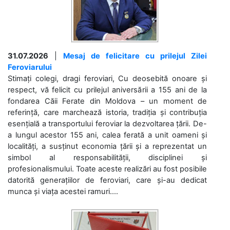
31.07.2026
|
Mesaj de felicitare cu prilejul Zilei
Feroviarului
Stimați colegi, dragi feroviari, Cu deosebită onoare și
respect, vă felicit cu prilejul aniversării a 155 ani de la
fondarea Căii Ferate din Moldova – un moment de
referință, care marchează istoria, tradiția și contribuția
esențială a transportului feroviar la dezvoltarea țării. De-
a lungul acestor 155 ani, calea ferată a unit oameni și
localități, a susținut economia țării și a reprezentat un
simbol al responsabilității, disciplinei și
profesionalismului. Toate aceste realizări au fost posibile
datorită generațiilor de feroviari, care și-au dedicat
munca și viața acestei ramuri....