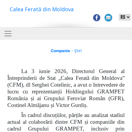
Calea Ferată din Moldova
Companie
- Știri
La 3 iunie 2026, Directorul General al
Întreprinderii de Stat „Calea Ferată din Moldova”
(CFM), dl Serghei Cotelinic, a avut o întrevedere de
lucru cu reprezentanții Holdingului GRAMPET
România și ai Grupului Feroviar Român (GFR),
Costinel Almăjanu și Victor Gurdiș.
În cadrul discuțiilor, părțile au analizat stadiul
actual al colaborării dintre CFM și companiile din
cadrul Grupului GRAMPET, inclusiv prin