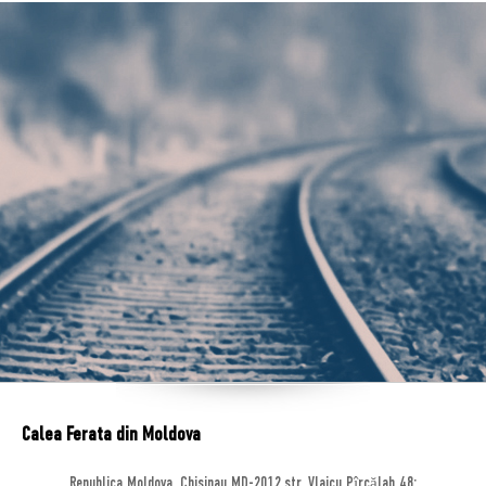
Calea Ferata din Moldova
Republica Moldova, Chisinau MD-2012,str. Vlaicu Pîrcălab 48;