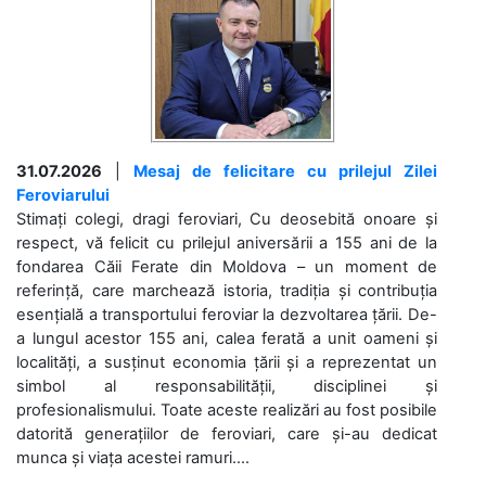
31.07.2026
|
Mesaj de felicitare cu prilejul Zilei
Feroviarului
Stimați colegi, dragi feroviari, Cu deosebită onoare și
respect, vă felicit cu prilejul aniversării a 155 ani de la
fondarea Căii Ferate din Moldova – un moment de
referință, care marchează istoria, tradiția și contribuția
esențială a transportului feroviar la dezvoltarea țării. De-
a lungul acestor 155 ani, calea ferată a unit oameni și
localități, a susținut economia țării și a reprezentat un
simbol al responsabilității, disciplinei și
profesionalismului. Toate aceste realizări au fost posibile
datorită generațiilor de feroviari, care și-au dedicat
munca și viața acestei ramuri....