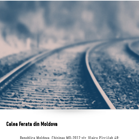
Calea Ferata din Moldova
Republica Moldova, Chisinau MD-2012,str. Vlaicu Pîrcălab 48;