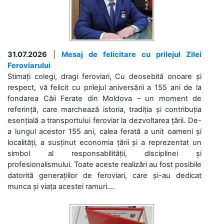
31.07.2026
|
Mesaj de felicitare cu prilejul Zilei
Feroviarului
Stimați colegi, dragi feroviari, Cu deosebită onoare și
respect, vă felicit cu prilejul aniversării a 155 ani de la
fondarea Căii Ferate din Moldova – un moment de
referință, care marchează istoria, tradiția și contribuția
esențială a transportului feroviar la dezvoltarea țării. De-
a lungul acestor 155 ani, calea ferată a unit oameni și
localități, a susținut economia țării și a reprezentat un
simbol al responsabilității, disciplinei și
profesionalismului. Toate aceste realizări au fost posibile
datorită generațiilor de feroviari, care și-au dedicat
munca și viața acestei ramuri....