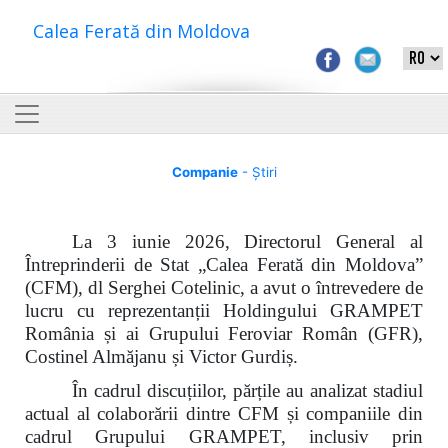
Calea Ferată din Moldova
Companie
- Știri
La 3 iunie 2026, Directorul General al
Întreprinderii de Stat „Calea Ferată din Moldova”
(CFM), dl Serghei Cotelinic, a avut o întrevedere de
lucru cu reprezentanții Holdingului GRAMPET
România și ai Grupului Feroviar Român (GFR),
Costinel Almăjanu și Victor Gurdiș.
În cadrul discuțiilor, părțile au analizat stadiul
actual al colaborării dintre CFM și companiile din
cadrul Grupului GRAMPET, inclusiv prin