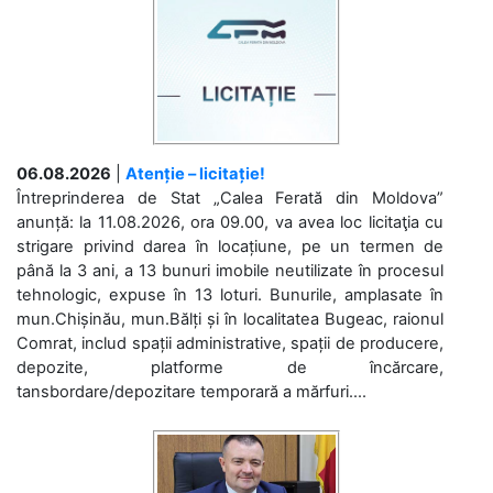
06.08.2026
|
Atenție – licitație!
Întreprinderea de Stat „Calea Ferată din Moldova”
anunță: la 11.08.2026, ora 09.00, va avea loc licitaţia cu
strigare privind darea în locațiune, pe un termen de
până la 3 ani, a 13 bunuri imobile neutilizate în procesul
tehnologic, expuse în 13 loturi. Bunurile, amplasate în
mun.Chișinău, mun.Bălți și în localitatea Bugeac, raionul
Comrat, includ spații administrative, spații de producere,
depozite, platforme de încărcare,
tansbordare/depozitare temporară a mărfuri....