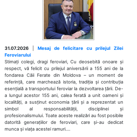
31.07.2026
|
Mesaj de felicitare cu prilejul Zilei
Feroviarului
Stimați colegi, dragi feroviari, Cu deosebită onoare și
respect, vă felicit cu prilejul aniversării a 155 ani de la
fondarea Căii Ferate din Moldova – un moment de
referință, care marchează istoria, tradiția și contribuția
esențială a transportului feroviar la dezvoltarea țării. De-
a lungul acestor 155 ani, calea ferată a unit oameni și
localități, a susținut economia țării și a reprezentat un
simbol al responsabilității, disciplinei și
profesionalismului. Toate aceste realizări au fost posibile
datorită generațiilor de feroviari, care și-au dedicat
munca și viața acestei ramuri....