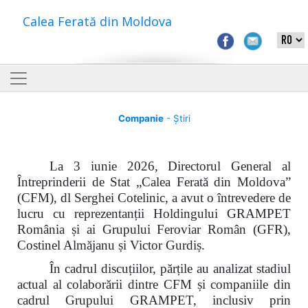
Calea Ferată din Moldova
Companie
- Știri
La 3 iunie 2026, Directorul General al
Întreprinderii de Stat „Calea Ferată din Moldova”
(CFM), dl Serghei Cotelinic, a avut o întrevedere de
lucru cu reprezentanții Holdingului GRAMPET
România și ai Grupului Feroviar Român (GFR),
Costinel Almăjanu și Victor Gurdiș.
În cadrul discuțiilor, părțile au analizat stadiul
actual al colaborării dintre CFM și companiile din
cadrul Grupului GRAMPET, inclusiv prin