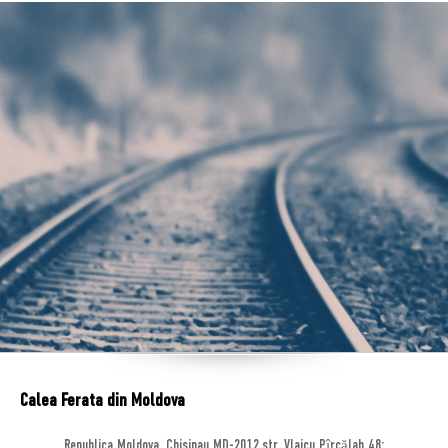
Calea Ferata din Moldova
Republica Moldova, Chisinau MD-2012,str. Vlaicu Pîrcălab 48;