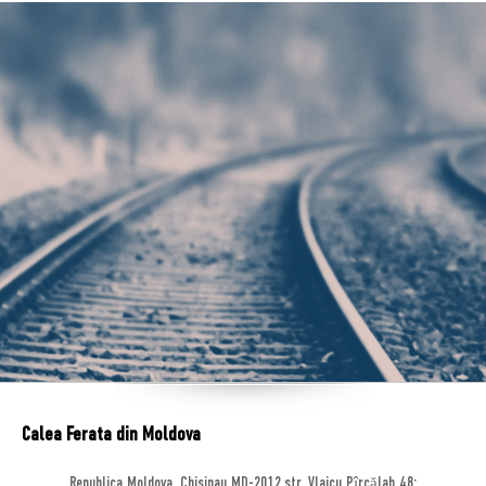
Calea Ferata din Moldova
Republica Moldova, Chisinau MD-2012,str. Vlaicu Pîrcălab 48;