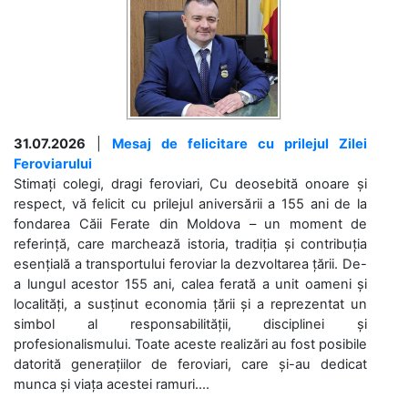
31.07.2026
|
Mesaj de felicitare cu prilejul Zilei
Feroviarului
Stimați colegi, dragi feroviari, Cu deosebită onoare și
respect, vă felicit cu prilejul aniversării a 155 ani de la
fondarea Căii Ferate din Moldova – un moment de
referință, care marchează istoria, tradiția și contribuția
esențială a transportului feroviar la dezvoltarea țării. De-
a lungul acestor 155 ani, calea ferată a unit oameni și
localități, a susținut economia țării și a reprezentat un
simbol al responsabilității, disciplinei și
profesionalismului. Toate aceste realizări au fost posibile
datorită generațiilor de feroviari, care și-au dedicat
munca și viața acestei ramuri....