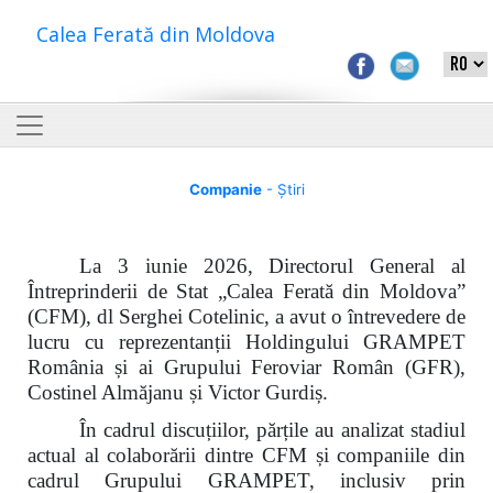
Calea Ferată din Moldova
Companie
- Știri
La 3 iunie 2026, Directorul General al
Întreprinderii de Stat „Calea Ferată din Moldova”
(CFM), dl Serghei Cotelinic, a avut o întrevedere de
lucru cu reprezentanții Holdingului GRAMPET
România și ai Grupului Feroviar Român (GFR),
Costinel Almăjanu și Victor Gurdiș.
În cadrul discuțiilor, părțile au analizat stadiul
actual al colaborării dintre CFM și companiile din
cadrul Grupului GRAMPET, inclusiv prin