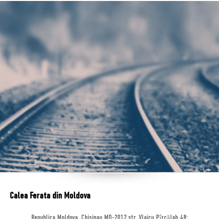
Calea Ferata din Moldova
Republica Moldova, Chisinau MD-2012,str. Vlaicu Pîrcălab 48;