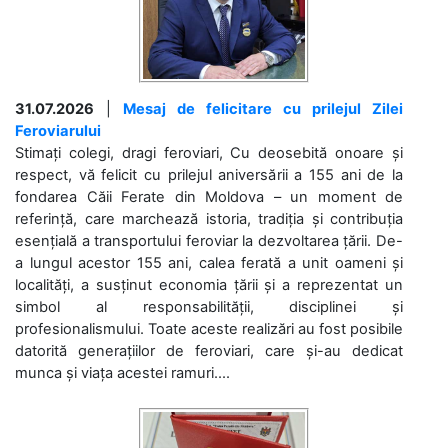
31.07.2026
|
Mesaj de felicitare cu prilejul Zilei
Feroviarului
Stimați colegi, dragi feroviari, Cu deosebită onoare și
respect, vă felicit cu prilejul aniversării a 155 ani de la
fondarea Căii Ferate din Moldova – un moment de
referință, care marchează istoria, tradiția și contribuția
esențială a transportului feroviar la dezvoltarea țării. De-
a lungul acestor 155 ani, calea ferată a unit oameni și
localități, a susținut economia țării și a reprezentat un
simbol al responsabilității, disciplinei și
profesionalismului. Toate aceste realizări au fost posibile
datorită generațiilor de feroviari, care și-au dedicat
munca și viața acestei ramuri....