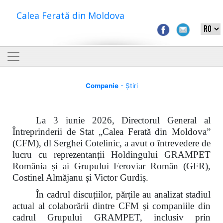
Calea Ferată din Moldova
Companie
- Știri
La 3 iunie 2026, Directorul General al
Întreprinderii de Stat „Calea Ferată din Moldova”
(CFM), dl Serghei Cotelinic, a avut o întrevedere de
lucru cu reprezentanții Holdingului GRAMPET
România și ai Grupului Feroviar Român (GFR),
Costinel Almăjanu și Victor Gurdiș.
În cadrul discuțiilor, părțile au analizat stadiul
actual al colaborării dintre CFM și companiile din
cadrul Grupului GRAMPET, inclusiv prin