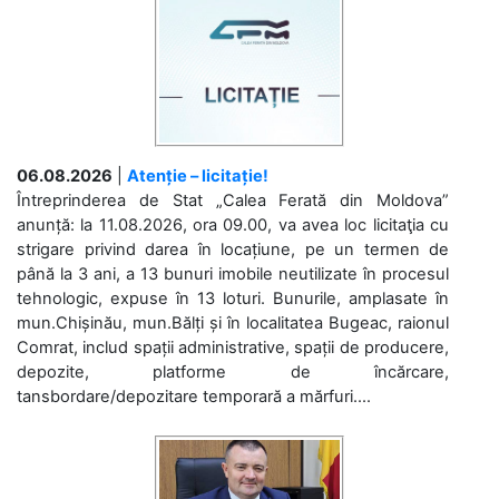
06.08.2026
|
Atenție – licitație!
Întreprinderea de Stat „Calea Ferată din Moldova”
anunță: la 11.08.2026, ora 09.00, va avea loc licitaţia cu
strigare privind darea în locațiune, pe un termen de
până la 3 ani, a 13 bunuri imobile neutilizate în procesul
tehnologic, expuse în 13 loturi. Bunurile, amplasate în
mun.Chișinău, mun.Bălți și în localitatea Bugeac, raionul
Comrat, includ spații administrative, spații de producere,
depozite, platforme de încărcare,
tansbordare/depozitare temporară a mărfuri....