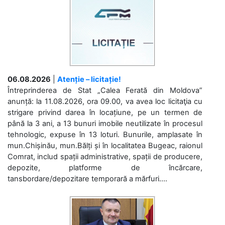
06.08.2026
|
Atenție – licitație!
Întreprinderea de Stat „Calea Ferată din Moldova”
anunță: la 11.08.2026, ora 09.00, va avea loc licitaţia cu
strigare privind darea în locațiune, pe un termen de
până la 3 ani, a 13 bunuri imobile neutilizate în procesul
tehnologic, expuse în 13 loturi. Bunurile, amplasate în
mun.Chișinău, mun.Bălți și în localitatea Bugeac, raionul
Comrat, includ spații administrative, spații de producere,
depozite, platforme de încărcare,
tansbordare/depozitare temporară a mărfuri....