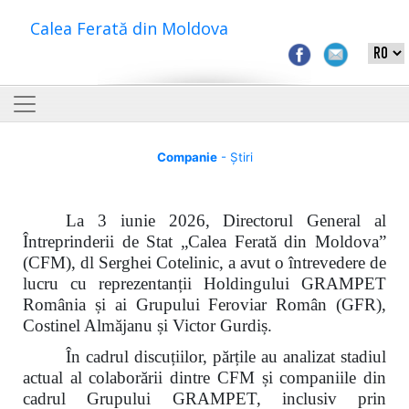
Calea Ferată din Moldova
Companie
- Știri
La 3 iunie 2026, Directorul General al
Întreprinderii de Stat „Calea Ferată din Moldova”
(CFM), dl Serghei Cotelinic, a avut o întrevedere de
lucru cu reprezentanții Holdingului GRAMPET
România și ai Grupului Feroviar Român (GFR),
Costinel Almăjanu și Victor Gurdiș.
În cadrul discuțiilor, părțile au analizat stadiul
actual al colaborării dintre CFM și companiile din
cadrul Grupului GRAMPET, inclusiv prin