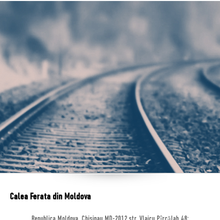
Calea Ferata din Moldova
Republica Moldova, Chisinau MD-2012,str. Vlaicu Pîrcălab 48;