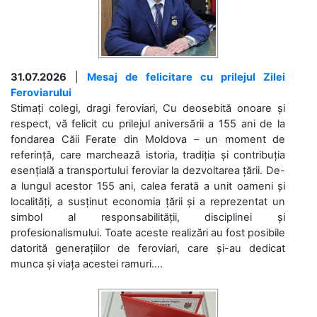
31.07.2026
|
Mesaj de felicitare cu prilejul Zilei
Feroviarului
Stimați colegi, dragi feroviari, Cu deosebită onoare și
respect, vă felicit cu prilejul aniversării a 155 ani de la
fondarea Căii Ferate din Moldova – un moment de
referință, care marchează istoria, tradiția și contribuția
esențială a transportului feroviar la dezvoltarea țării. De-
a lungul acestor 155 ani, calea ferată a unit oameni și
localități, a susținut economia țării și a reprezentat un
simbol al responsabilității, disciplinei și
profesionalismului. Toate aceste realizări au fost posibile
datorită generațiilor de feroviari, care și-au dedicat
munca și viața acestei ramuri....