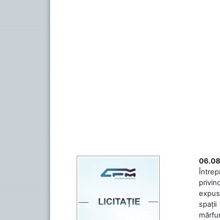
06.08
Întrep
privin
expuse
spații
mărfuri