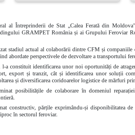
al al Întreprinderii de Stat „Calea Ferată din Moldova
 Holdingului GRAMPET România și ai Grupului Feroviar R
nalizat stadiul actual al colaborării dintre CFM și compan
abordate perspectivele de dezvoltare a transportului fero
l-a constituit identificarea unor noi oportunități de atrage
ort, export și tranzit, cât și identificarea unor soluții c
voltarea și diversificarea coridoarelor logistice de mărfuri 
inat posibilitățile de colaborare în domeniul reparației
ntieră.
limat constructiv, părțile exprimându-și disponibilitatea d
proc în sectorul feroviar.