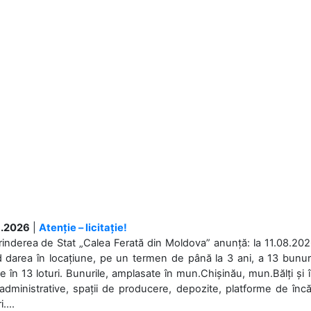
.2026
|
Atenție – licitație!
rinderea de Stat „Calea Ferată din Moldova” anunță: la 11.08.2026,
d darea în locațiune, pe un termen de până la 3 ani, a 13 bunuri
 în 13 loturi. Bunurile, amplasate în mun.Chișinău, mun.Bălți și 
 administrative, spații de producere, depozite, platforme de în
....