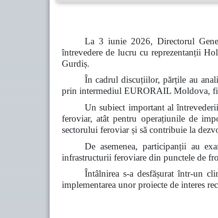
La 3 iunie 2026, Directorul Gener
întrevedere de lucru cu reprezentanții
Gurdiș.
În cadrul discuțiilor, părțile au a
prin intermediul EURORAIL Moldova, fiind 
Un subiect important al întrevederii 
feroviar, atât pentru operațiunile de imp
sectorului feroviar și să contribuie la dez
De asemenea, participanții au exam
infrastructurii feroviare din punctele de fro
Întâlnirea s-a desfășurat într-un c
implementarea unor proiecte de interes reci