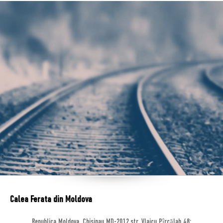
Calea Ferata din Moldova
Republica Moldova, Chisinau MD-2012,str. Vlaicu Pîrcălab 48;