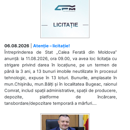
06.08.2026
|
Atenție – licitație!
Întreprinderea de Stat „Calea Ferată din Moldova”
anunță: la 11.08.2026, ora 09.00, va avea loc licitaţia cu
strigare privind darea în locațiune, pe un termen de
până la 3 ani, a 13 bunuri imobile neutilizate în procesul
tehnologic, expuse în 13 loturi. Bunurile, amplasate în
mun.Chișinău, mun.Bălți și în localitatea Bugeac, raionul
Comrat, includ spații administrative, spații de producere,
depozite, platforme de încărcare,
tansbordare/depozitare temporară a mărfuri....