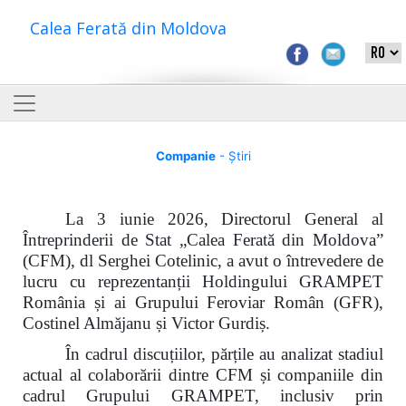
Calea Ferată din Moldova
Companie
- Știri
La 3 iunie 2026, Directorul General al
Întreprinderii de Stat „Calea Ferată din Moldova”
(CFM), dl Serghei Cotelinic, a avut o întrevedere de
lucru cu reprezentanții Holdingului GRAMPET
România și ai Grupului Feroviar Român (GFR),
Costinel Almăjanu și Victor Gurdiș.
În cadrul discuțiilor, părțile au analizat stadiul
actual al colaborării dintre CFM și companiile din
cadrul Grupului GRAMPET, inclusiv prin