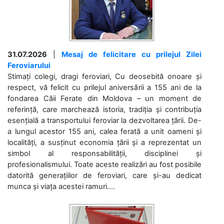
31.07.2026
|
Mesaj de felicitare cu prilejul Zilei
Feroviarului
Stimați colegi, dragi feroviari, Cu deosebită onoare și
respect, vă felicit cu prilejul aniversării a 155 ani de la
fondarea Căii Ferate din Moldova – un moment de
referință, care marchează istoria, tradiția și contribuția
esențială a transportului feroviar la dezvoltarea țării. De-
a lungul acestor 155 ani, calea ferată a unit oameni și
localități, a susținut economia țării și a reprezentat un
simbol al responsabilității, disciplinei și
profesionalismului. Toate aceste realizări au fost posibile
datorită generațiilor de feroviari, care și-au dedicat
munca și viața acestei ramuri....