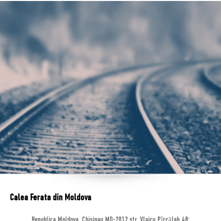
Calea Ferata din Moldova
Republica Moldova, Chisinau MD-2012,str. Vlaicu Pîrcălab 48;