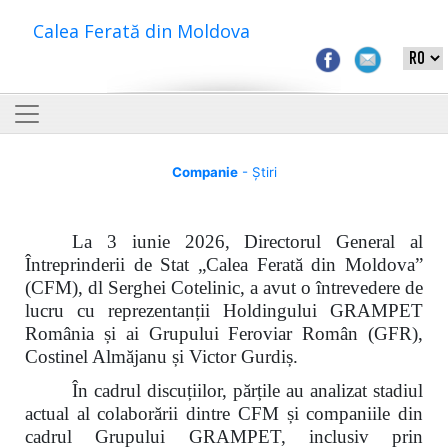
Calea Ferată din Moldova
Companie
- Știri
La 3 iunie 2026, Directorul General al
Întreprinderii de Stat „Calea Ferată din Moldova”
(CFM), dl Serghei Cotelinic, a avut o întrevedere de
lucru cu reprezentanții Holdingului GRAMPET
România și ai Grupului Feroviar Român (GFR),
Costinel Almăjanu și Victor Gurdiș.
În cadrul discuțiilor, părțile au analizat stadiul
actual al colaborării dintre CFM și companiile din
cadrul Grupului GRAMPET, inclusiv prin