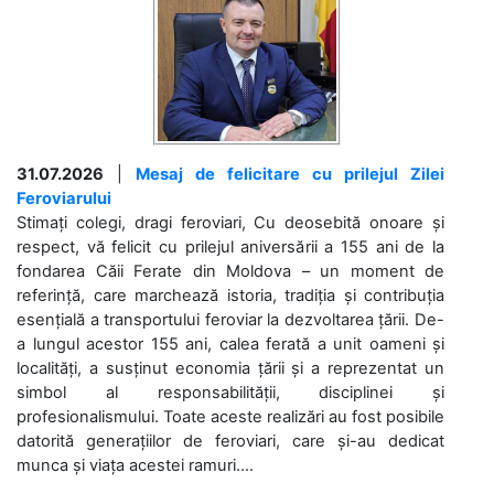
31.07.2026
|
Mesaj de felicitare cu prilejul Zilei
Feroviarului
Stimați colegi, dragi feroviari, Cu deosebită onoare și
respect, vă felicit cu prilejul aniversării a 155 ani de la
fondarea Căii Ferate din Moldova – un moment de
referință, care marchează istoria, tradiția și contribuția
esențială a transportului feroviar la dezvoltarea țării. De-
a lungul acestor 155 ani, calea ferată a unit oameni și
localități, a susținut economia țării și a reprezentat un
simbol al responsabilității, disciplinei și
profesionalismului. Toate aceste realizări au fost posibile
datorită generațiilor de feroviari, care și-au dedicat
munca și viața acestei ramuri....