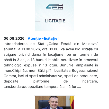
06.08.2026
|
Atenție – licitație!
Întreprinderea de Stat „Calea Ferată din Moldova”
anunță: la 11.08.2026, ora 09.00, va avea loc licitaţia cu
strigare privind darea în locațiune, pe un termen de
până la 3 ani, a 13 bunuri imobile neutilizate în procesul
tehnologic, expuse în 13 loturi. Bunurile, amplasate în
mun.Chișinău, mun.Bălți și în localitatea Bugeac, raionul
Comrat, includ spații administrative, spații de producere,
depozite, platforme de încărcare,
tansbordare/depozitare temporară a mărfuri....