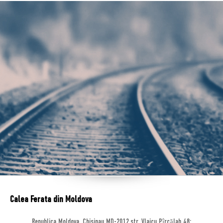
Calea Ferata din Moldova
Republica Moldova, Chisinau MD-2012,str. Vlaicu Pîrcălab 48;