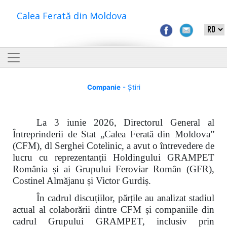
Calea Ferată din Moldova
Companie
- Știri
La 3 iunie 2026, Directorul General al
Întreprinderii de Stat „Calea Ferată din Moldova”
(CFM), dl Serghei Cotelinic, a avut o întrevedere de
lucru cu reprezentanții Holdingului GRAMPET
România și ai Grupului Feroviar Român (GFR),
Costinel Almăjanu și Victor Gurdiș.
În cadrul discuțiilor, părțile au analizat stadiul
actual al colaborării dintre CFM și companiile din
cadrul Grupului GRAMPET, inclusiv prin