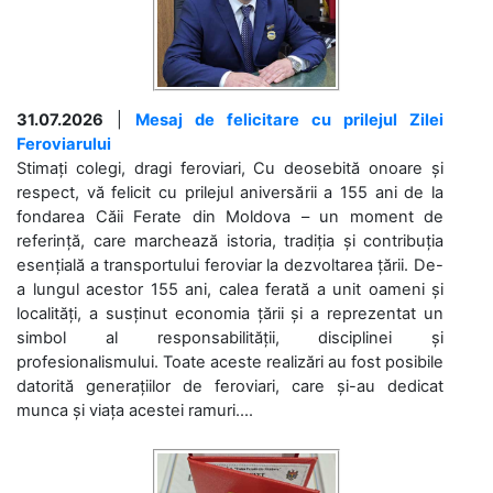
31.07.2026
|
Mesaj de felicitare cu prilejul Zilei
Feroviarului
Stimați colegi, dragi feroviari, Cu deosebită onoare și
respect, vă felicit cu prilejul aniversării a 155 ani de la
fondarea Căii Ferate din Moldova – un moment de
referință, care marchează istoria, tradiția și contribuția
esențială a transportului feroviar la dezvoltarea țării. De-
a lungul acestor 155 ani, calea ferată a unit oameni și
localități, a susținut economia țării și a reprezentat un
simbol al responsabilității, disciplinei și
profesionalismului. Toate aceste realizări au fost posibile
datorită generațiilor de feroviari, care și-au dedicat
munca și viața acestei ramuri....