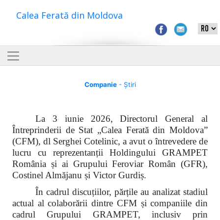
Calea Ferată din Moldova
Companie
- Știri
La 3 iunie 2026, Directorul General al
Întreprinderii de Stat „Calea Ferată din Moldova”
(CFM), dl Serghei Cotelinic, a avut o întrevedere de
lucru cu reprezentanții Holdingului GRAMPET
România și ai Grupului Feroviar Român (GFR),
Costinel Almăjanu și Victor Gurdiș.
În cadrul discuțiilor, părțile au analizat stadiul
actual al colaborării dintre CFM și companiile din
cadrul Grupului GRAMPET, inclusiv prin