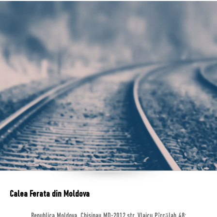
Calea Ferata din Moldova
Republica Moldova, Chisinau MD-2012,str. Vlaicu Pîrcălab 48;