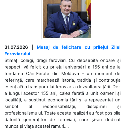
31.07.2026
|
Mesaj de felicitare cu prilejul Zilei
Feroviarului
Stimați colegi, dragi feroviari, Cu deosebită onoare și
respect, vă felicit cu prilejul aniversării a 155 ani de la
fondarea Căii Ferate din Moldova – un moment de
referință, care marchează istoria, tradiția și contribuția
esențială a transportului feroviar la dezvoltarea țării. De-
a lungul acestor 155 ani, calea ferată a unit oameni și
localități, a susținut economia țării și a reprezentat un
simbol al responsabilității, disciplinei și
profesionalismului. Toate aceste realizări au fost posibile
datorită generațiilor de feroviari, care și-au dedicat
munca și viața acestei ramuri....