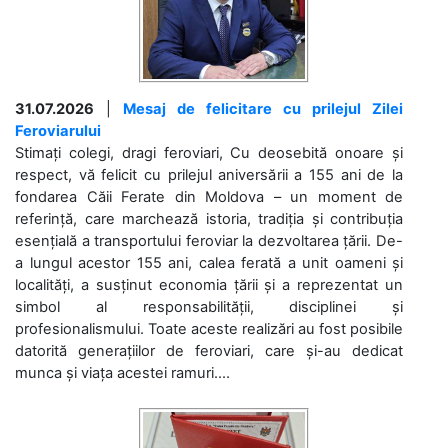
31.07.2026
|
Mesaj de felicitare cu prilejul Zilei
Feroviarului
Stimați colegi, dragi feroviari, Cu deosebită onoare și
respect, vă felicit cu prilejul aniversării a 155 ani de la
fondarea Căii Ferate din Moldova – un moment de
referință, care marchează istoria, tradiția și contribuția
esențială a transportului feroviar la dezvoltarea țării. De-
a lungul acestor 155 ani, calea ferată a unit oameni și
localități, a susținut economia țării și a reprezentat un
simbol al responsabilității, disciplinei și
profesionalismului. Toate aceste realizări au fost posibile
datorită generațiilor de feroviari, care și-au dedicat
munca și viața acestei ramuri....