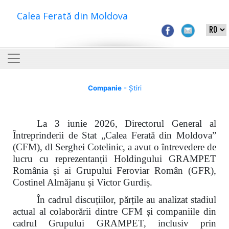
Calea Ferată din Moldova
Companie
- Știri
La 3 iunie 2026, Directorul General al
Întreprinderii de Stat „Calea Ferată din Moldova”
(CFM), dl Serghei Cotelinic, a avut o întrevedere de
lucru cu reprezentanții Holdingului GRAMPET
România și ai Grupului Feroviar Român (GFR),
Costinel Almăjanu și Victor Gurdiș.
În cadrul discuțiilor, părțile au analizat stadiul
actual al colaborării dintre CFM și companiile din
cadrul Grupului GRAMPET, inclusiv prin