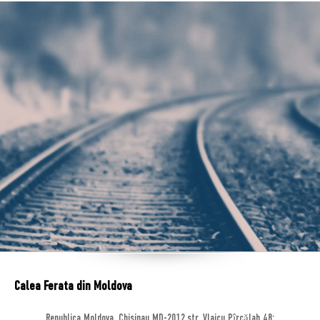
Calea Ferata din Moldova
Republica Moldova, Chisinau MD-2012,str. Vlaicu Pîrcălab 48;