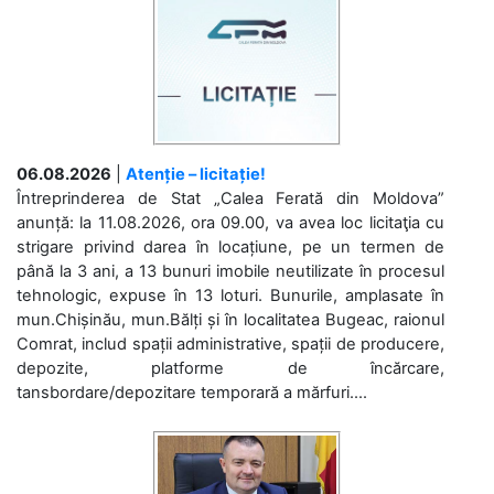
06.08.2026
|
Atenție – licitație!
Întreprinderea de Stat „Calea Ferată din Moldova”
anunță: la 11.08.2026, ora 09.00, va avea loc licitaţia cu
strigare privind darea în locațiune, pe un termen de
până la 3 ani, a 13 bunuri imobile neutilizate în procesul
tehnologic, expuse în 13 loturi. Bunurile, amplasate în
mun.Chișinău, mun.Bălți și în localitatea Bugeac, raionul
Comrat, includ spații administrative, spații de producere,
depozite, platforme de încărcare,
tansbordare/depozitare temporară a mărfuri....