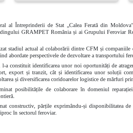
al al Întreprinderii de Stat „Calea Ferată din Moldova
 Holdingului GRAMPET România și ai Grupului Feroviar R
nalizat stadiul actual al colaborării dintre CFM și compan
abordate perspectivele de dezvoltare a transportului fero
l-a constituit identificarea unor noi oportunități de atrage
ort, export și tranzit, cât și identificarea unor soluții c
voltarea și diversificarea coridoarelor logistice de mărfuri 
inat posibilitățile de colaborare în domeniul reparației
ntieră.
limat constructiv, părțile exprimându-și disponibilitatea d
proc în sectorul feroviar.