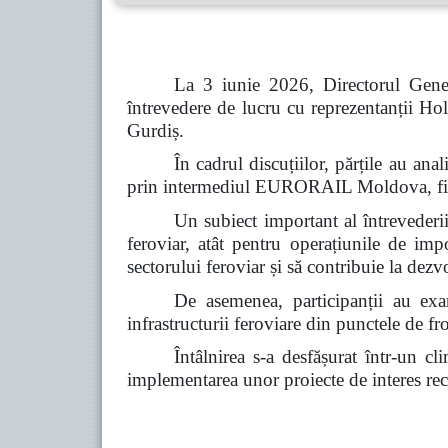
La 3 iunie 2026, Directorul Gener
întrevedere de lucru cu reprezentanții
Gurdiș.
În cadrul discuțiilor, părțile au a
prin intermediul EURORAIL Moldova, fiind 
Un subiect important al întrevederii 
feroviar, atât pentru operațiunile de imp
sectorului feroviar și să contribuie la dez
De asemenea, participanții au exam
infrastructurii feroviare din punctele de fro
Întâlnirea s-a desfășurat într-un c
implementarea unor proiecte de interes reci