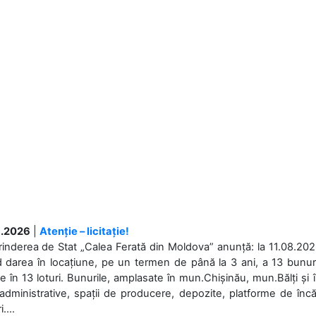
.2026
|
Atenție – licitație!
rinderea de Stat „Calea Ferată din Moldova” anunță: la 11.08.2026,
d darea în locațiune, pe un termen de până la 3 ani, a 13 bunuri
 în 13 loturi. Bunurile, amplasate în mun.Chișinău, mun.Bălți și 
 administrative, spații de producere, depozite, platforme de în
....