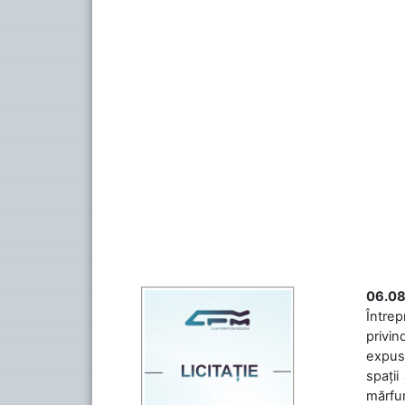
06.08
Întrep
privin
expuse
spații
mărfuri