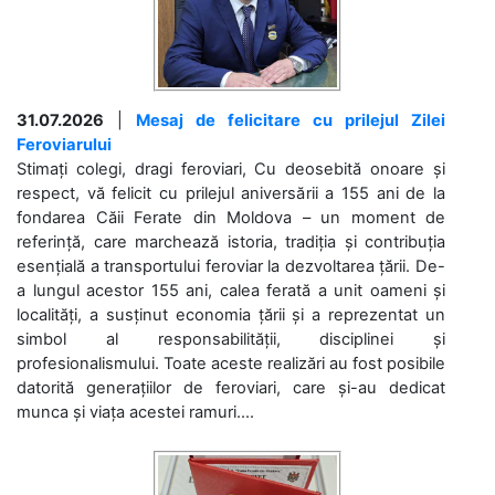
31.07.2026
|
Mesaj de felicitare cu prilejul Zilei
Feroviarului
Stimați colegi, dragi feroviari, Cu deosebită onoare și
respect, vă felicit cu prilejul aniversării a 155 ani de la
fondarea Căii Ferate din Moldova – un moment de
referință, care marchează istoria, tradiția și contribuția
esențială a transportului feroviar la dezvoltarea țării. De-
a lungul acestor 155 ani, calea ferată a unit oameni și
localități, a susținut economia țării și a reprezentat un
simbol al responsabilității, disciplinei și
profesionalismului. Toate aceste realizări au fost posibile
datorită generațiilor de feroviari, care și-au dedicat
munca și viața acestei ramuri....