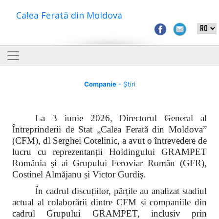
Calea Ferată din Moldova
Companie
- Știri
La 3 iunie 2026, Directorul General al
Întreprinderii de Stat „Calea Ferată din Moldova”
(CFM), dl Serghei Cotelinic, a avut o întrevedere de
lucru cu reprezentanții Holdingului GRAMPET
România și ai Grupului Feroviar Român (GFR),
Costinel Almăjanu și Victor Gurdiș.
În cadrul discuțiilor, părțile au analizat stadiul
actual al colaborării dintre CFM și companiile din
cadrul Grupului GRAMPET, inclusiv prin