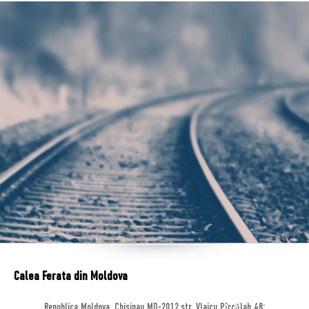
Calea Ferata din Moldova
Republica Moldova, Chisinau MD-2012,str. Vlaicu Pîrcălab 48;