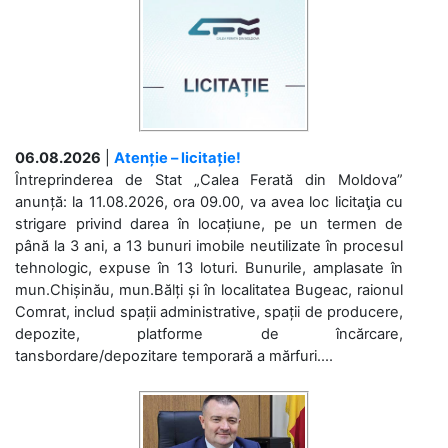
06.08.2026
|
Atenție – licitație!
Întreprinderea de Stat „Calea Ferată din Moldova”
anunță: la 11.08.2026, ora 09.00, va avea loc licitaţia cu
strigare privind darea în locațiune, pe un termen de
până la 3 ani, a 13 bunuri imobile neutilizate în procesul
tehnologic, expuse în 13 loturi. Bunurile, amplasate în
mun.Chișinău, mun.Bălți și în localitatea Bugeac, raionul
Comrat, includ spații administrative, spații de producere,
depozite, platforme de încărcare,
tansbordare/depozitare temporară a mărfuri....