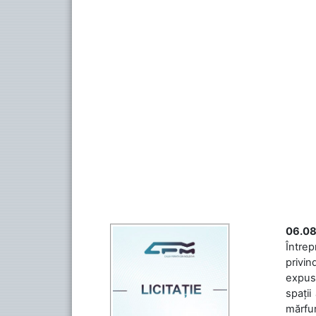
06.08
Întrep
privin
expuse
spații
mărfuri