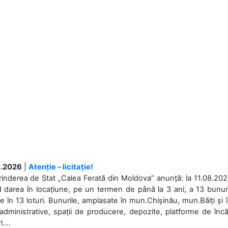
.2026
|
Atenție – licitație!
rinderea de Stat „Calea Ferată din Moldova” anunță: la 11.08.2026,
d darea în locațiune, pe un termen de până la 3 ani, a 13 bunuri
 în 13 loturi. Bunurile, amplasate în mun.Chișinău, mun.Bălți și 
 administrative, spații de producere, depozite, platforme de în
....