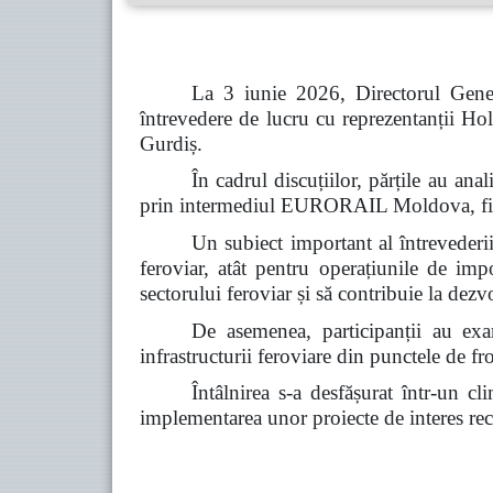
La 3 iunie 2026, Directorul Gener
întrevedere de lucru cu reprezentanții
Gurdiș.
În cadrul discuțiilor, părțile au a
prin intermediul EURORAIL Moldova, fiind 
Un subiect important al întrevederii 
feroviar, atât pentru operațiunile de imp
sectorului feroviar și să contribuie la dez
De asemenea, participanții au exam
infrastructurii feroviare din punctele de fro
Întâlnirea s-a desfășurat într-un c
implementarea unor proiecte de interes reci