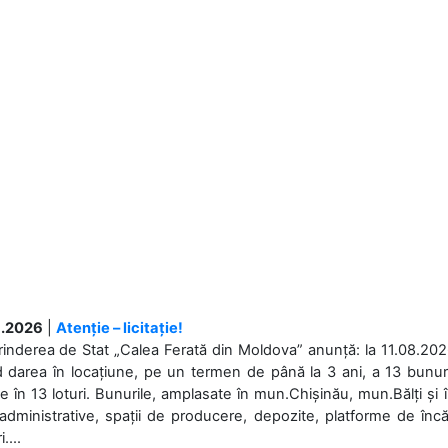
.2026
|
Atenție – licitație!
rinderea de Stat „Calea Ferată din Moldova” anunță: la 11.08.2026,
d darea în locațiune, pe un termen de până la 3 ani, a 13 bunuri
 în 13 loturi. Bunurile, amplasate în mun.Chișinău, mun.Bălți și 
 administrative, spații de producere, depozite, platforme de în
....