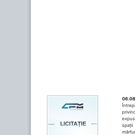
06.08
Întrep
privin
expuse
spații
mărfuri