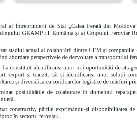
al al Întreprinderii de Stat „Calea Ferată din Moldova
 Holdingului GRAMPET România și ai Grupului Feroviar R
nalizat stadiul actual al colaborării dintre CFM și compan
abordate perspectivele de dezvoltare a transportului fero
l-a constituit identificarea unor noi oportunități de atrage
ort, export și tranzit, cât și identificarea unor soluții c
voltarea și diversificarea coridoarelor logistice de mărfuri 
inat posibilitățile de colaborare în domeniul reparației
ntieră.
limat constructiv, părțile exprimându-și disponibilitatea d
proc în sectorul feroviar.