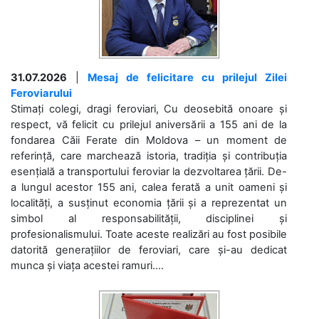
31.07.2026
|
Mesaj de felicitare cu prilejul Zilei
Feroviarului
Stimați colegi, dragi feroviari, Cu deosebită onoare și
respect, vă felicit cu prilejul aniversării a 155 ani de la
fondarea Căii Ferate din Moldova – un moment de
referință, care marchează istoria, tradiția și contribuția
esențială a transportului feroviar la dezvoltarea țării. De-
a lungul acestor 155 ani, calea ferată a unit oameni și
localități, a susținut economia țării și a reprezentat un
simbol al responsabilității, disciplinei și
profesionalismului. Toate aceste realizări au fost posibile
datorită generațiilor de feroviari, care și-au dedicat
munca și viața acestei ramuri....