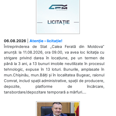
06.08.2026
|
Atenție – licitație!
Întreprinderea de Stat „Calea Ferată din Moldova”
anunță: la 11.08.2026, ora 09.00, va avea loc licitaţia cu
strigare privind darea în locațiune, pe un termen de
până la 3 ani, a 13 bunuri imobile neutilizate în procesul
tehnologic, expuse în 13 loturi. Bunurile, amplasate în
mun.Chișinău, mun.Bălți și în localitatea Bugeac, raionul
Comrat, includ spații administrative, spații de producere,
depozite, platforme de încărcare,
tansbordare/depozitare temporară a mărfuri....