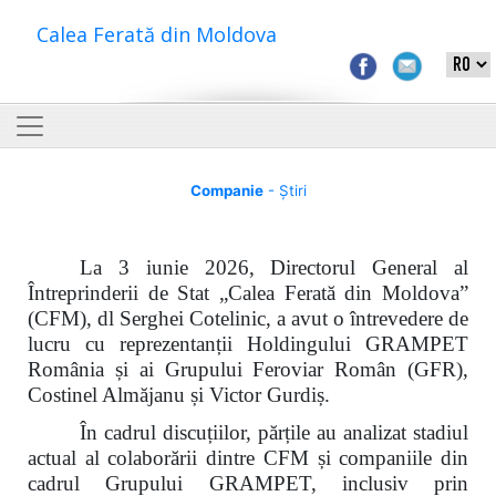
Calea Ferată din Moldova
Companie
- Știri
La 3 iunie 2026, Directorul General al
Întreprinderii de Stat „Calea Ferată din Moldova”
(CFM), dl Serghei Cotelinic, a avut o întrevedere de
lucru cu reprezentanții Holdingului GRAMPET
România și ai Grupului Feroviar Român (GFR),
Costinel Almăjanu și Victor Gurdiș.
În cadrul discuțiilor, părțile au analizat stadiul
actual al colaborării dintre CFM și companiile din
cadrul Grupului GRAMPET, inclusiv prin