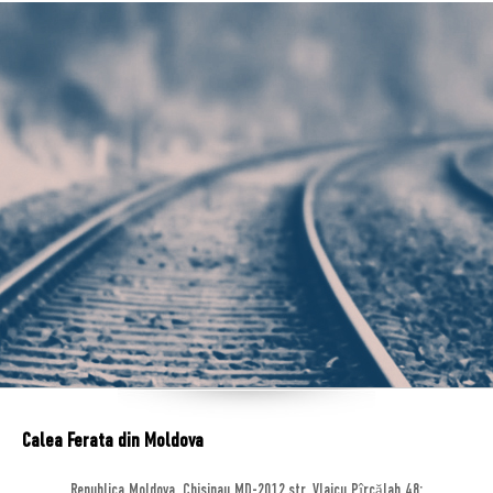
Calea Ferata din Moldova
Republica Moldova, Chisinau MD-2012,str. Vlaicu Pîrcălab 48;