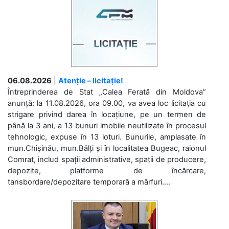
06.08.2026
|
Atenție – licitație!
Întreprinderea de Stat „Calea Ferată din Moldova”
anunță: la 11.08.2026, ora 09.00, va avea loc licitaţia cu
strigare privind darea în locațiune, pe un termen de
până la 3 ani, a 13 bunuri imobile neutilizate în procesul
tehnologic, expuse în 13 loturi. Bunurile, amplasate în
mun.Chișinău, mun.Bălți și în localitatea Bugeac, raionul
Comrat, includ spații administrative, spații de producere,
depozite, platforme de încărcare,
tansbordare/depozitare temporară a mărfuri....