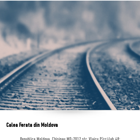
Calea Ferata din Moldova
Republica Moldova, Chisinau MD-2012,str. Vlaicu Pîrcălab 48;