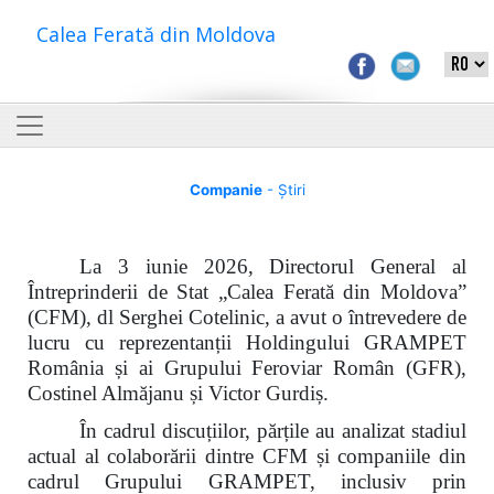
Calea Ferată din Moldova
Companie
- Știri
La 3 iunie 2026, Directorul General al
Întreprinderii de Stat „Calea Ferată din Moldova”
(CFM), dl Serghei Cotelinic, a avut o întrevedere de
lucru cu reprezentanții Holdingului GRAMPET
România și ai Grupului Feroviar Român (GFR),
Costinel Almăjanu și Victor Gurdiș.
În cadrul discuțiilor, părțile au analizat stadiul
actual al colaborării dintre CFM și companiile din
cadrul Grupului GRAMPET, inclusiv prin