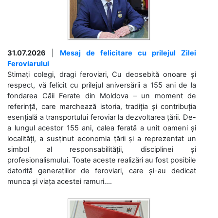
31.07.2026
|
Mesaj de felicitare cu prilejul Zilei
Feroviarului
Stimați colegi, dragi feroviari, Cu deosebită onoare și
respect, vă felicit cu prilejul aniversării a 155 ani de la
fondarea Căii Ferate din Moldova – un moment de
referință, care marchează istoria, tradiția și contribuția
esențială a transportului feroviar la dezvoltarea țării. De-
a lungul acestor 155 ani, calea ferată a unit oameni și
localități, a susținut economia țării și a reprezentat un
simbol al responsabilității, disciplinei și
profesionalismului. Toate aceste realizări au fost posibile
datorită generațiilor de feroviari, care și-au dedicat
munca și viața acestei ramuri....