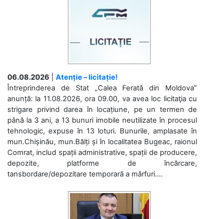
06.08.2026
|
Atenție – licitație!
Întreprinderea de Stat „Calea Ferată din Moldova”
anunță: la 11.08.2026, ora 09.00, va avea loc licitaţia cu
strigare privind darea în locațiune, pe un termen de
până la 3 ani, a 13 bunuri imobile neutilizate în procesul
tehnologic, expuse în 13 loturi. Bunurile, amplasate în
mun.Chișinău, mun.Bălți și în localitatea Bugeac, raionul
Comrat, includ spații administrative, spații de producere,
depozite, platforme de încărcare,
tansbordare/depozitare temporară a mărfuri....