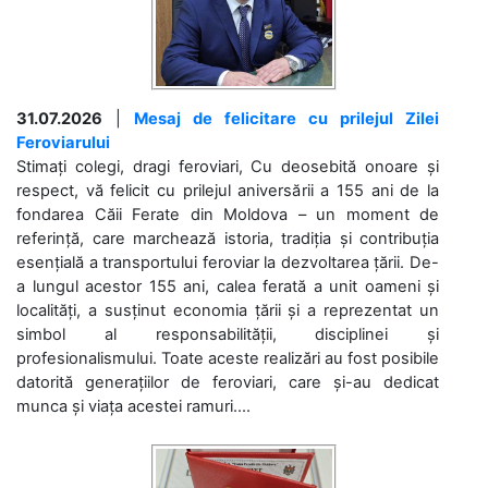
31.07.2026
|
Mesaj de felicitare cu prilejul Zilei
Feroviarului
Stimați colegi, dragi feroviari, Cu deosebită onoare și
respect, vă felicit cu prilejul aniversării a 155 ani de la
fondarea Căii Ferate din Moldova – un moment de
referință, care marchează istoria, tradiția și contribuția
esențială a transportului feroviar la dezvoltarea țării. De-
a lungul acestor 155 ani, calea ferată a unit oameni și
localități, a susținut economia țării și a reprezentat un
simbol al responsabilității, disciplinei și
profesionalismului. Toate aceste realizări au fost posibile
datorită generațiilor de feroviari, care și-au dedicat
munca și viața acestei ramuri....