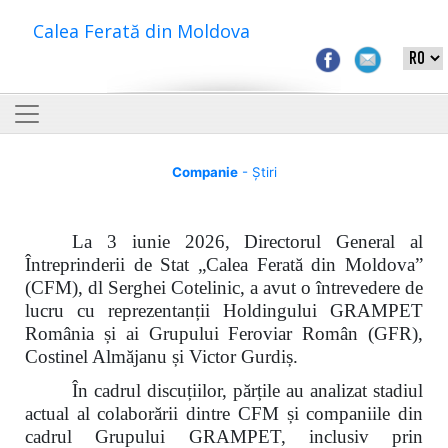
Calea Ferată din Moldova
Companie
- Știri
La 3 iunie 2026, Directorul General al
Întreprinderii de Stat „Calea Ferată din Moldova”
(CFM), dl Serghei Cotelinic, a avut o întrevedere de
lucru cu reprezentanții Holdingului GRAMPET
România și ai Grupului Feroviar Român (GFR),
Costinel Almăjanu și Victor Gurdiș.
În cadrul discuțiilor, părțile au analizat stadiul
actual al colaborării dintre CFM și companiile din
cadrul Grupului GRAMPET, inclusiv prin