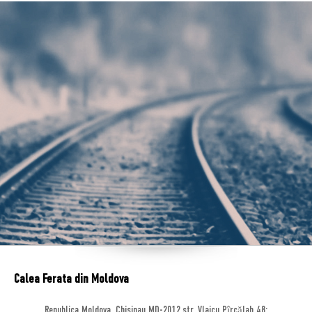
Calea Ferata din Moldova
Republica Moldova, Chisinau MD-2012,str. Vlaicu Pîrcălab 48;