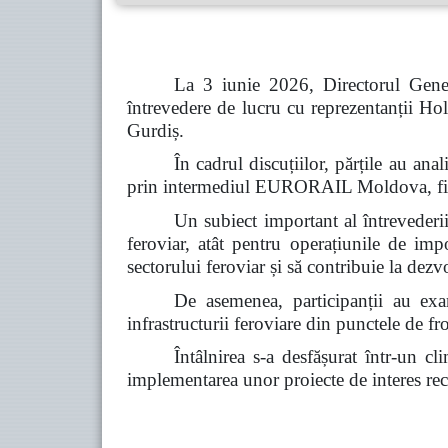
La 3 iunie 2026, Directorul Gener
întrevedere de lucru cu reprezentanții
Gurdiș.
În cadrul discuțiilor, părțile au a
prin intermediul EURORAIL Moldova, fiind 
Un subiect important al întrevederii 
feroviar, atât pentru operațiunile de imp
sectorului feroviar și să contribuie la dez
De asemenea, participanții au exam
infrastructurii feroviare din punctele de fro
Întâlnirea s-a desfășurat într-un c
implementarea unor proiecte de interes reci