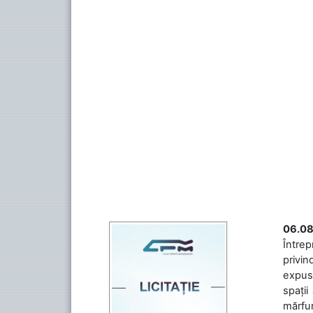
06.08
Întrep
privin
expuse
spații
mărfuri