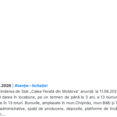
.2026
|
Atenție – licitație!
rinderea de Stat „Calea Ferată din Moldova” anunță: la 11.08.2026,
d darea în locațiune, pe un termen de până la 3 ani, a 13 bunuri
 în 13 loturi. Bunurile, amplasate în mun.Chișinău, mun.Bălți și 
 administrative, spații de producere, depozite, platforme de în
....