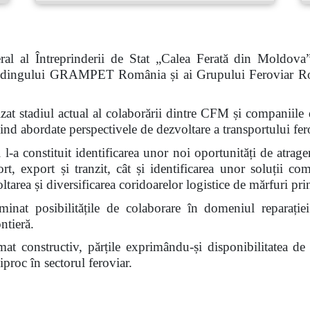
al al Întreprinderii de Stat „Calea Ferată din Moldova
 Holdingului GRAMPET România și ai Grupului Feroviar R
nalizat stadiul actual al colaborării dintre CFM și compan
abordate perspectivele de dezvoltare a transportului fero
l-a constituit identificarea unor noi oportunități de atrage
ort, export și tranzit, cât și identificarea unor soluții c
voltarea și diversificarea coridoarelor logistice de mărfuri 
inat posibilitățile de colaborare în domeniul reparației
ntieră.
limat constructiv, părțile exprimându-și disponibilitatea d
proc în sectorul feroviar.