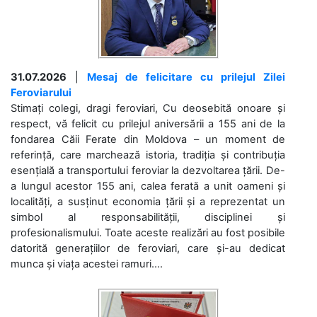
31.07.2026
|
Mesaj de felicitare cu prilejul Zilei
Feroviarului
Stimați colegi, dragi feroviari, Cu deosebită onoare și
respect, vă felicit cu prilejul aniversării a 155 ani de la
fondarea Căii Ferate din Moldova – un moment de
referință, care marchează istoria, tradiția și contribuția
esențială a transportului feroviar la dezvoltarea țării. De-
a lungul acestor 155 ani, calea ferată a unit oameni și
localități, a susținut economia țării și a reprezentat un
simbol al responsabilității, disciplinei și
profesionalismului. Toate aceste realizări au fost posibile
datorită generațiilor de feroviari, care și-au dedicat
munca și viața acestei ramuri....