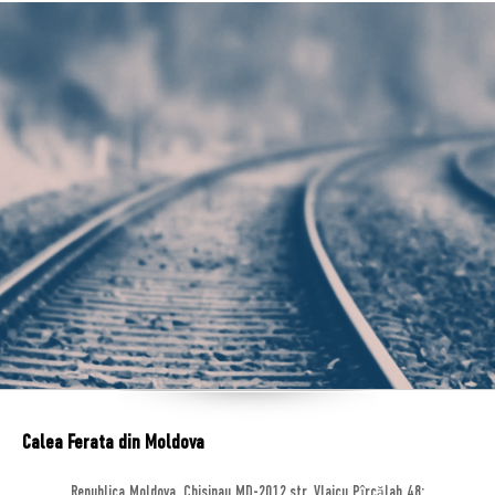
Calea Ferata din Moldova
Republica Moldova, Chisinau MD-2012,str. Vlaicu Pîrcălab 48;