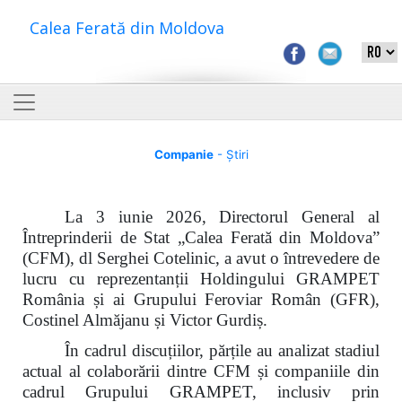
Calea Ferată din Moldova
Companie
- Știri
La 3 iunie 2026, Directorul General al
Întreprinderii de Stat „Calea Ferată din Moldova”
(CFM), dl Serghei Cotelinic, a avut o întrevedere de
lucru cu reprezentanții Holdingului GRAMPET
România și ai Grupului Feroviar Român (GFR),
Costinel Almăjanu și Victor Gurdiș.
În cadrul discuțiilor, părțile au analizat stadiul
actual al colaborării dintre CFM și companiile din
cadrul Grupului GRAMPET, inclusiv prin