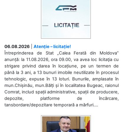
06.08.2026
|
Atenție – licitație!
Întreprinderea de Stat „Calea Ferată din Moldova”
anunță: la 11.08.2026, ora 09.00, va avea loc licitaţia cu
strigare privind darea în locațiune, pe un termen de
până la 3 ani, a 13 bunuri imobile neutilizate în procesul
tehnologic, expuse în 13 loturi. Bunurile, amplasate în
mun.Chișinău, mun.Bălți și în localitatea Bugeac, raionul
Comrat, includ spații administrative, spații de producere,
depozite, platforme de încărcare,
tansbordare/depozitare temporară a mărfuri....