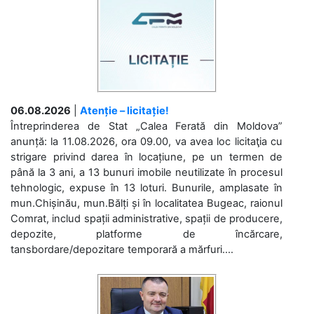
06.08.2026
|
Atenție – licitație!
Întreprinderea de Stat „Calea Ferată din Moldova”
anunță: la 11.08.2026, ora 09.00, va avea loc licitaţia cu
strigare privind darea în locațiune, pe un termen de
până la 3 ani, a 13 bunuri imobile neutilizate în procesul
tehnologic, expuse în 13 loturi. Bunurile, amplasate în
mun.Chișinău, mun.Bălți și în localitatea Bugeac, raionul
Comrat, includ spații administrative, spații de producere,
depozite, platforme de încărcare,
tansbordare/depozitare temporară a mărfuri....