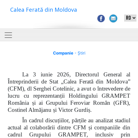
Calea Ferată din Moldova
Companie
- Știri
La 3 iunie 2026, Directorul General al
Întreprinderii de Stat „Calea Ferată din Moldova”
(CFM), dl Serghei Cotelinic, a avut o întrevedere de
lucru cu reprezentanții Holdingului GRAMPET
România și ai Grupului Feroviar Român (GFR),
Costinel Almăjanu și Victor Gurdiș.
În cadrul discuțiilor, părțile au analizat stadiul
actual al colaborării dintre CFM și companiile din
cadrul Grupului GRAMPET, inclusiv prin