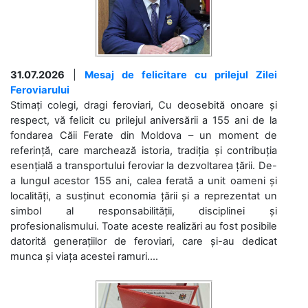
31.07.2026
|
Mesaj de felicitare cu prilejul Zilei
Feroviarului
Stimați colegi, dragi feroviari, Cu deosebită onoare și
respect, vă felicit cu prilejul aniversării a 155 ani de la
fondarea Căii Ferate din Moldova – un moment de
referință, care marchează istoria, tradiția și contribuția
esențială a transportului feroviar la dezvoltarea țării. De-
a lungul acestor 155 ani, calea ferată a unit oameni și
localități, a susținut economia țării și a reprezentat un
simbol al responsabilității, disciplinei și
profesionalismului. Toate aceste realizări au fost posibile
datorită generațiilor de feroviari, care și-au dedicat
munca și viața acestei ramuri....