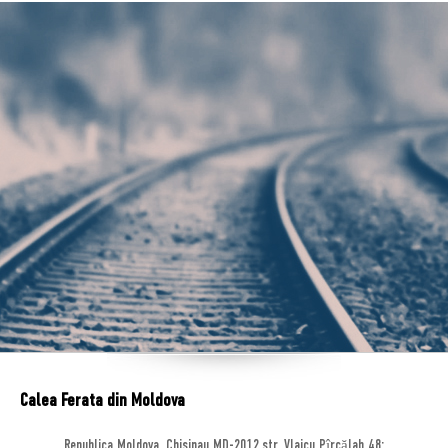
Calea Ferata din Moldova
Republica Moldova, Chisinau MD-2012,str. Vlaicu Pîrcălab 48;