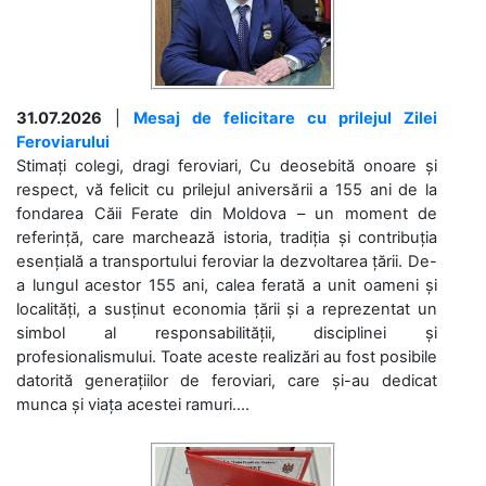
31.07.2026
|
Mesaj de felicitare cu prilejul Zilei
Feroviarului
Stimați colegi, dragi feroviari, Cu deosebită onoare și
respect, vă felicit cu prilejul aniversării a 155 ani de la
fondarea Căii Ferate din Moldova – un moment de
referință, care marchează istoria, tradiția și contribuția
esențială a transportului feroviar la dezvoltarea țării. De-
a lungul acestor 155 ani, calea ferată a unit oameni și
localități, a susținut economia țării și a reprezentat un
simbol al responsabilității, disciplinei și
profesionalismului. Toate aceste realizări au fost posibile
datorită generațiilor de feroviari, care și-au dedicat
munca și viața acestei ramuri....