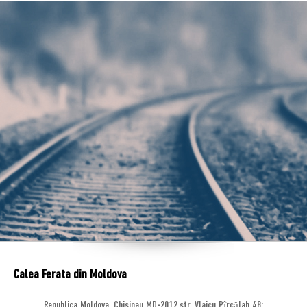
Calea Ferata din Moldova
Republica Moldova, Chisinau MD-2012,str. Vlaicu Pîrcălab 48;