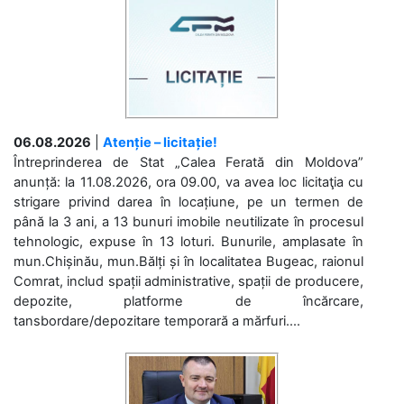
06.08.2026
|
Atenție – licitație!
Întreprinderea de Stat „Calea Ferată din Moldova”
anunță: la 11.08.2026, ora 09.00, va avea loc licitaţia cu
strigare privind darea în locațiune, pe un termen de
până la 3 ani, a 13 bunuri imobile neutilizate în procesul
tehnologic, expuse în 13 loturi. Bunurile, amplasate în
mun.Chișinău, mun.Bălți și în localitatea Bugeac, raionul
Comrat, includ spații administrative, spații de producere,
depozite, platforme de încărcare,
tansbordare/depozitare temporară a mărfuri....