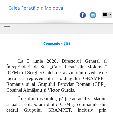
Calea Ferată din Moldova
Companie
- Știri
La 3 iunie 2026, Directorul General al
Întreprinderii de Stat „Calea Ferată din Moldova”
(CFM), dl Serghei Cotelinic, a avut o întrevedere de
lucru cu reprezentanții Holdingului GRAMPET
România și ai Grupului Feroviar Român (GFR),
Costinel Almăjanu și Victor Gurdiș.
În cadrul discuțiilor, părțile au analizat stadiul
actual al colaborării dintre CFM și companiile din
cadrul Grupului GRAMPET, inclusiv prin