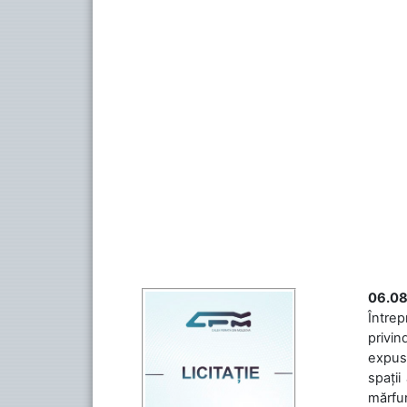
06.08
Întrep
privin
expuse
spații
mărfuri