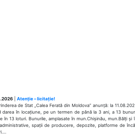
.2026
|
Atenție – licitație!
rinderea de Stat „Calea Ferată din Moldova” anunță: la 11.08.2026,
d darea în locațiune, pe un termen de până la 3 ani, a 13 bunuri
 în 13 loturi. Bunurile, amplasate în mun.Chișinău, mun.Bălți și 
 administrative, spații de producere, depozite, platforme de în
....