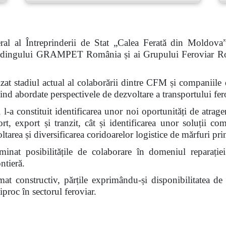
al al Întreprinderii de Stat „Calea Ferată din Moldova
 Holdingului GRAMPET România și ai Grupului Feroviar R
nalizat stadiul actual al colaborării dintre CFM și compan
abordate perspectivele de dezvoltare a transportului fero
l-a constituit identificarea unor noi oportunități de atrage
ort, export și tranzit, cât și identificarea unor soluții c
voltarea și diversificarea coridoarelor logistice de mărfuri 
inat posibilitățile de colaborare în domeniul reparației
ntieră.
limat constructiv, părțile exprimându-și disponibilitatea d
proc în sectorul feroviar.