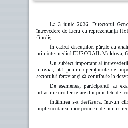
La 3 iunie 2026, Directorul Gener
întrevedere de lucru cu reprezentanții
Gurdiș.
În cadrul discuțiilor, părțile au a
prin intermediul EURORAIL Moldova, fiind 
Un subiect important al întrevederii 
feroviar, atât pentru operațiunile de imp
sectorului feroviar și să contribuie la dez
De asemenea, participanții au exam
infrastructurii feroviare din punctele de fro
Întâlnirea s-a desfășurat într-un c
implementarea unor proiecte de interes reci