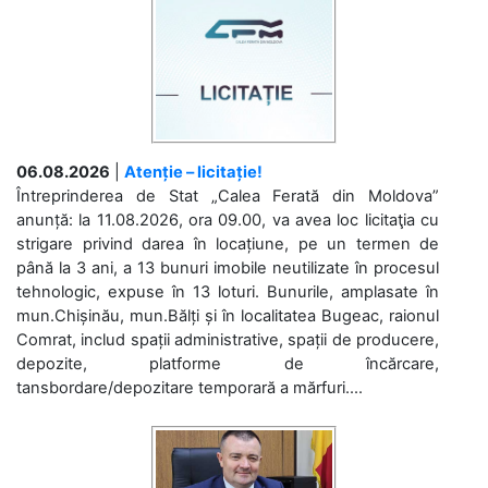
06.08.2026
|
Atenție – licitație!
Întreprinderea de Stat „Calea Ferată din Moldova”
anunță: la 11.08.2026, ora 09.00, va avea loc licitaţia cu
strigare privind darea în locațiune, pe un termen de
până la 3 ani, a 13 bunuri imobile neutilizate în procesul
tehnologic, expuse în 13 loturi. Bunurile, amplasate în
mun.Chișinău, mun.Bălți și în localitatea Bugeac, raionul
Comrat, includ spații administrative, spații de producere,
depozite, platforme de încărcare,
tansbordare/depozitare temporară a mărfuri....