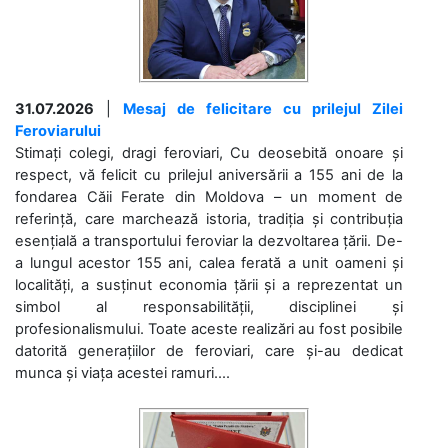
31.07.2026
|
Mesaj de felicitare cu prilejul Zilei
Feroviarului
Stimați colegi, dragi feroviari, Cu deosebită onoare și
respect, vă felicit cu prilejul aniversării a 155 ani de la
fondarea Căii Ferate din Moldova – un moment de
referință, care marchează istoria, tradiția și contribuția
esențială a transportului feroviar la dezvoltarea țării. De-
a lungul acestor 155 ani, calea ferată a unit oameni și
localități, a susținut economia țării și a reprezentat un
simbol al responsabilității, disciplinei și
profesionalismului. Toate aceste realizări au fost posibile
datorită generațiilor de feroviari, care și-au dedicat
munca și viața acestei ramuri....