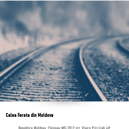
Calea Ferata din Moldova
Republica Moldova, Chisinau MD-2012,str. Vlaicu Pîrcălab 48;