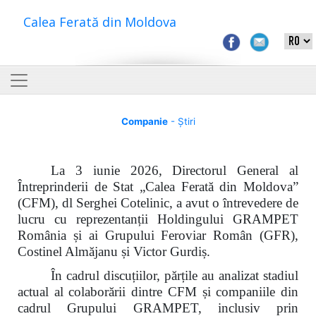
Calea Ferată din Moldova
Companie
- Știri
La 3 iunie 2026, Directorul General al
Întreprinderii de Stat „Calea Ferată din Moldova”
(CFM), dl Serghei Cotelinic, a avut o întrevedere de
lucru cu reprezentanții Holdingului GRAMPET
România și ai Grupului Feroviar Român (GFR),
Costinel Almăjanu și Victor Gurdiș.
În cadrul discuțiilor, părțile au analizat stadiul
actual al colaborării dintre CFM și companiile din
cadrul Grupului GRAMPET, inclusiv prin