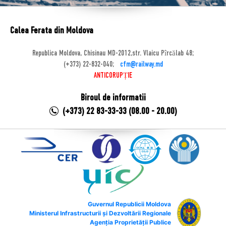
Calea Ferata din Moldova
Republica Moldova, Chisinau MD-2012,str. Vlaicu Pîrcălab 48;
(+373) 22-832-040;
cfm@railway.md
ANTICORUPȚIE
Biroul de informatii
(+373) 22 83-33-33 (08.00 - 20.00)
Guvernul Republicii Moldova
Ministerul Infrastructurii și Dezvoltării Regionale
Agenția Proprietății Publice