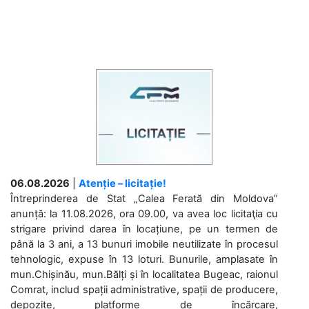
06.08.2026
|
Atenție – licitație!
Întreprinderea de Stat „Calea Ferată din Moldova”
anunță: la 11.08.2026, ora 09.00, va avea loc licitaţia cu
strigare privind darea în locațiune, pe un termen de
până la 3 ani, a 13 bunuri imobile neutilizate în procesul
tehnologic, expuse în 13 loturi. Bunurile, amplasate în
mun.Chișinău, mun.Bălți și în localitatea Bugeac, raionul
Comrat, includ spații administrative, spații de producere,
depozite, platforme de încărcare,