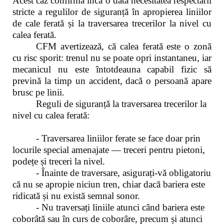
Acest caz confirmă încă o dată necesitatea respectării
stricte a regulilor de siguranță în apropierea liniilor
de cale ferată și la traversarea trecerilor la nivel cu
calea ferată.
CFM avertizează, că calea ferată este o zonă
cu risc sporit: trenul nu se poate opri instantaneu, iar
mecanicul nu este întotdeauna capabil fizic să
prevină la timp un accident, dacă o persoană apare
brusc pe linii.
Reguli de siguranță la traversarea trecerilor la
nivel cu calea ferată:
- Traversarea liniilor ferate se face doar prin
locurile special amenajate — treceri pentru pietoni,
podețe și treceri la nivel.
- Înainte de traversare, asigurați-vă obligatoriu
că nu se apropie niciun tren, chiar dacă bariera este
ridicată și nu există semnal sonor.
- Nu traversați liniile atunci când bariera este
coborâtă sau în curs de coborâre, precum și atunci