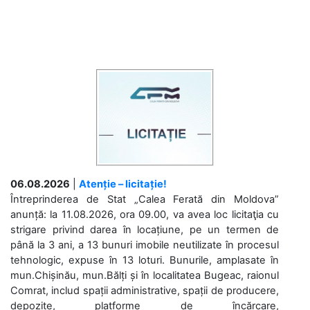
06.08.2026
|
Atenție – licitație!
Întreprinderea de Stat „Calea Ferată din Moldova”
anunță: la 11.08.2026, ora 09.00, va avea loc licitaţia cu
strigare privind darea în locațiune, pe un termen de
până la 3 ani, a 13 bunuri imobile neutilizate în procesul
tehnologic, expuse în 13 loturi. Bunurile, amplasate în
mun.Chișinău, mun.Bălți și în localitatea Bugeac, raionul
Comrat, includ spații administrative, spații de producere,
depozite, platforme de încărcare,