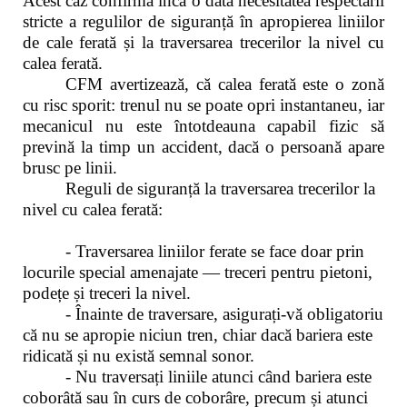
Acest caz confirmă încă o dată necesitatea respectării
stricte a regulilor de siguranță în apropierea liniilor
de cale ferată și la traversarea trecerilor la nivel cu
calea ferată.
CFM avertizează, că calea ferată este o zonă
cu risc sporit: trenul nu se poate opri instantaneu, iar
mecanicul nu este întotdeauna capabil fizic să
prevină la timp un accident, dacă o persoană apare
brusc pe linii.
Reguli de siguranță la traversarea trecerilor la
nivel cu calea ferată:
- Traversarea liniilor ferate se face doar prin
locurile special amenajate — treceri pentru pietoni,
podețe și treceri la nivel.
- Înainte de traversare, asigurați-vă obligatoriu
că nu se apropie niciun tren, chiar dacă bariera este
ridicată și nu există semnal sonor.
- Nu traversați liniile atunci când bariera este
coborâtă sau în curs de coborâre, precum și atunci