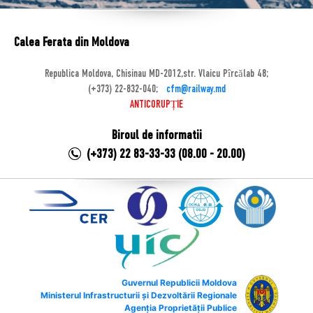
Calea Ferata din Moldova
Republica Moldova, Chisinau MD-2012,str. Vlaicu Pîrcălab 48;
(+373) 22-832-040;
cfm@railway.md
ANTICORUPȚIE
Biroul de informatii
(+373) 22 83-33-33 (08.00 - 20.00)
Guvernul Republicii Moldova
Ministerul Infrastructurii și Dezvoltării Regionale
Agenția Proprietății Publice