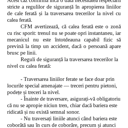
Acest caz confirmă încă o dată necesitatea respectării
stricte a regulilor de siguranță în apropierea liniilor
de cale ferată și la traversarea trecerilor la nivel cu
calea ferată.
CFM avertizează, că calea ferată este o zonă
cu risc sporit: trenul nu se poate opri instantaneu, iar
mecanicul nu este întotdeauna capabil fizic să
prevină la timp un accident, dacă o persoană apare
brusc pe linii.
Reguli de siguranță la traversarea trecerilor la
nivel cu calea ferată:
- Traversarea liniilor ferate se face doar prin
locurile special amenajate — treceri pentru pietoni,
podețe și treceri la nivel.
- Înainte de traversare, asigurați-vă obligatoriu
că nu se apropie niciun tren, chiar dacă bariera este
ridicată și nu există semnal sonor.
- Nu traversați liniile atunci când bariera este
coborâtă sau în curs de coborâre, precum și atunci