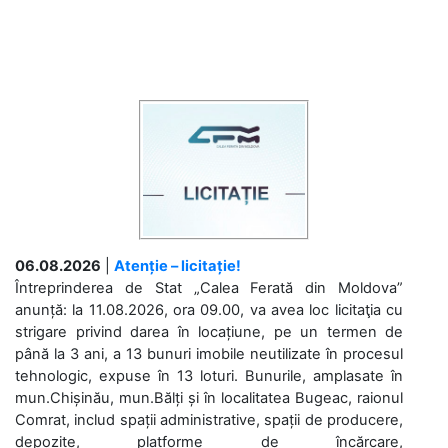
06.08.2026
|
Atenție – licitație!
Întreprinderea de Stat „Calea Ferată din Moldova”
anunță: la 11.08.2026, ora 09.00, va avea loc licitaţia cu
strigare privind darea în locațiune, pe un termen de
până la 3 ani, a 13 bunuri imobile neutilizate în procesul
tehnologic, expuse în 13 loturi. Bunurile, amplasate în
mun.Chișinău, mun.Bălți și în localitatea Bugeac, raionul
Comrat, includ spații administrative, spații de producere,
depozite, platforme de încărcare,