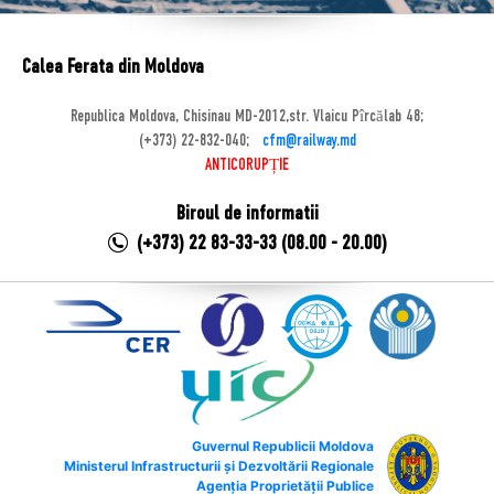
Calea Ferata din Moldova
Republica Moldova, Chisinau MD-2012,str. Vlaicu Pîrcălab 48;
(+373) 22-832-040;
cfm@railway.md
ANTICORUPȚIE
Biroul de informatii
(+373) 22 83-33-33 (08.00 - 20.00)
Guvernul Republicii Moldova
Ministerul Infrastructurii și Dezvoltării Regionale
Agenția Proprietății Publice