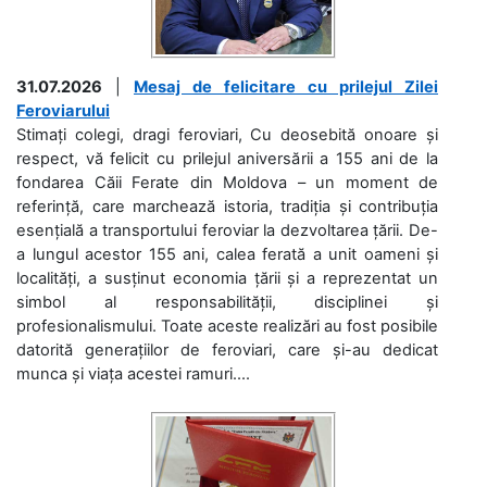
31.07.2026
|
Mesaj de felicitare cu prilejul Zilei
Feroviarului
Stimați colegi, dragi feroviari, Cu deosebită onoare și
respect, vă felicit cu prilejul aniversării a 155 ani de la
fondarea Căii Ferate din Moldova – un moment de
referință, care marchează istoria, tradiția și contribuția
esențială a transportului feroviar la dezvoltarea țării. De-
a lungul acestor 155 ani, calea ferată a unit oameni și
localități, a susținut economia țării și a reprezentat un
simbol al responsabilității, disciplinei și
profesionalismului. Toate aceste realizări au fost posibile
datorită generațiilor de feroviari, care și-au dedicat
munca și viața acestei ramuri....