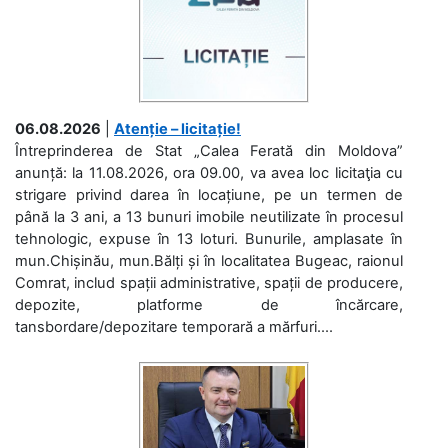
06.08.2026
|
Atenție – licitație!
Întreprinderea de Stat „Calea Ferată din Moldova”
anunță: la 11.08.2026, ora 09.00, va avea loc licitaţia cu
strigare privind darea în locațiune, pe un termen de
până la 3 ani, a 13 bunuri imobile neutilizate în procesul
tehnologic, expuse în 13 loturi. Bunurile, amplasate în
mun.Chișinău, mun.Bălți și în localitatea Bugeac, raionul
Comrat, includ spații administrative, spații de producere,
depozite, platforme de încărcare,
tansbordare/depozitare temporară a mărfuri....