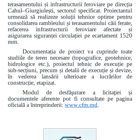
terasamentului și infrastructurii feroviare pe direcția
Cahul–Giurgiulești, sectorul specificat. Proiectantul
urmează să realizeze soluții tehnice optime pentru
consolidarea rambleului și terasamentului căii ferate,
refacerea infrastructurii feroviare afectate și
asigurarea siguranței circulației pe ecartament 1520
mm.
Documentația de proiect va cuprinde toate
studiile de teren necesare (topografice, geotehnice,
hidrologice etc.), proiectul tehnic de execuție pe
sub-secțiuni, precum și detalii de execuție și devize,
în vederea lansării ulterioare a lucrărilor de
construcție, etapizat.
Modul de desfăşurare a licitaţiei și
documentele aferente pot fi consultate pe pagina
oficială a întreprinderii:
www.
cfm.md
.