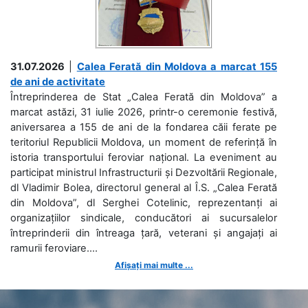
31.07.2026
|
Calea Ferată din Moldova a marcat 155
de ani de activitate
Întreprinderea de Stat „Calea Ferată din Moldova” a
marcat astăzi, 31 iulie 2026, printr-o ceremonie festivă,
aniversarea a 155 de ani de la fondarea căii ferate pe
teritoriul Republicii Moldova, un moment de referință în
istoria transportului feroviar național. La eveniment au
participat ministrul Infrastructurii și Dezvoltării Regionale,
dl Vladimir Bolea, directorul general al Î.S. „Calea Ferată
din Moldova”, dl Serghei Cotelinic, reprezentanți ai
organizațiilor sindicale, conducători ai sucursalelor
întreprinderii din întreaga țară, veterani și angajați ai
ramurii feroviare....
Afișați mai multe ...