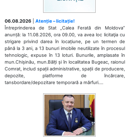
06.08.2026
|
Atenție – licitație!
Întreprinderea de Stat „Calea Ferată din Moldova”
anunță: la 11.08.2026, ora 09.00, va avea loc licitaţia cu
strigare privind darea în locațiune, pe un termen de
până la 3 ani, a 13 bunuri imobile neutilizate în procesul
tehnologic, expuse în 13 loturi. Bunurile, amplasate în
mun.Chișinău, mun.Bălți și în localitatea Bugeac, raionul
Comrat, includ spații administrative, spații de producere,
depozite, platforme de încărcare,
tansbordare/depozitare temporară a mărfuri....