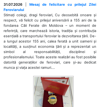
31.07.2026
|
Mesaj de felicitare cu prilejul Zilei
Feroviarului
Stimați colegi, dragi feroviari, Cu deosebită onoare și
respect, vă felicit cu prilejul aniversării a 155 ani de la
fondarea Căii Ferate din Moldova – un moment de
referință, care marchează istoria, tradiția și contribuția
esențială a transportului feroviar la dezvoltarea țării. De-
a lungul acestor 155 ani, calea ferată a unit oameni și
localități, a susținut economia țării și a reprezentat un
simbol al responsabilității, disciplinei și
profesionalismului. Toate aceste realizări au fost posibile
datorită generațiilor de feroviari, care și-au dedicat
munca și viața acestei ramuri....