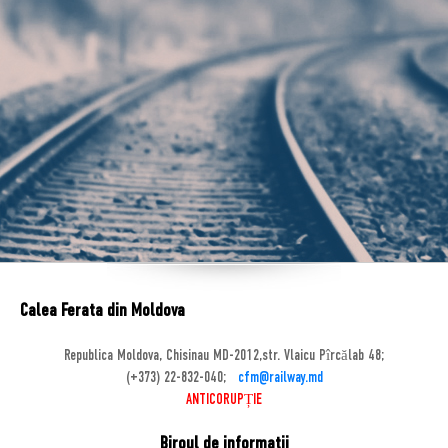
Calea Ferata din Moldova
Republica Moldova, Chisinau MD-2012,str. Vlaicu Pîrcălab 48;
(+373) 22-832-040;
cfm@railway.md
ANTICORUPȚIE
Biroul de informatii