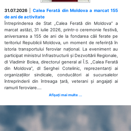
31.07.2026
|
Calea Ferată din Moldova a marcat 155
de ani de activitate
Întreprinderea de Stat „Calea Ferată din Moldova” a
marcat astăzi, 31 iulie 2026, printr-o ceremonie festivă,
aniversarea a 155 de ani de la fondarea căii ferate pe
teritoriul Republicii Moldova, un moment de referință în
istoria transportului feroviar național. La eveniment au
participat ministrul Infrastructurii și Dezvoltării Regionale,
dl Vladimir Bolea, directorul general al Î.S. „Calea Ferată
din Moldova”, dl Serghei Cotelinic, reprezentanți ai
organizațiilor sindicale, conducători ai sucursalelor
întreprinderii din întreaga țară, veterani și angajați ai
ramurii feroviare....
Afișați mai multe ...