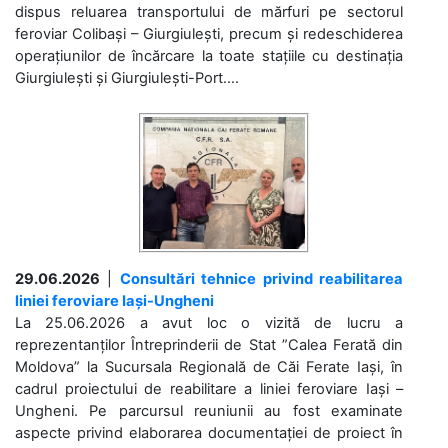
dispus reluarea transportului de mărfuri pe sectorul
feroviar Colibași – Giurgiulești, precum și redeschiderea
operațiunilor de încărcare la toate stațiile cu destinația
Giurgiulești și Giurgiulești-Port....
29.06.2026
|
Consultări tehnice privind reabilitarea
liniei feroviare Iași-Ungheni
La 25.06.2026 a avut loc o vizită de lucru a
reprezentanților Întreprinderii de Stat ”Calea Ferată din
Moldova” la Sucursala Regională de Căi Ferate Iași, în
cadrul proiectului de reabilitare a liniei feroviare Iași –
Ungheni. Pe parcursul reuniunii au fost examinate
aspecte privind elaborarea documentației de proiect în