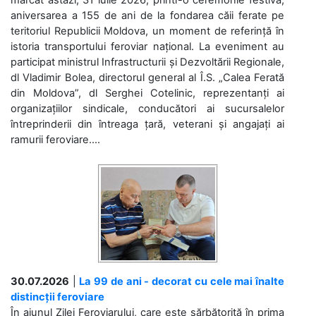
marcat astăzi, 31 iulie 2026, printr-o ceremonie festivă,
aniversarea a 155 de ani de la fondarea căii ferate pe
teritoriul Republicii Moldova, un moment de referință în
istoria transportului feroviar național. La eveniment au
participat ministrul Infrastructurii și Dezvoltării Regionale,
dl Vladimir Bolea, directorul general al Î.S. „Calea Ferată
din Moldova”, dl Serghei Cotelinic, reprezentanți ai
organizațiilor sindicale, conducători ai sucursalelor
întreprinderii din întreaga țară, veterani și angajați ai
ramurii feroviare....
30.07.2026
|
La 99 de ani - decorat cu cele mai înalte
distincții feroviare
În ajunul Zilei Feroviarului, care este sărbătorită în prima