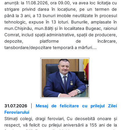
anunță: la 11.08.2026, ora 09.00, va avea loc licitaţia cu
strigare privind darea în locațiune, pe un termen de
până la 3 ani, a 13 bunuri imobile neutilizate în procesul
tehnologic, expuse în 13 loturi. Bunurile, amplasate în
mun.Chișinău, mun.Bălți și în localitatea Bugeac, raionul
Comrat, includ spații administrative, spații de producere,
depozite, platforme de încărcare,
tansbordare/depozitare temporară a mărfuri....
31.07.2026
|
Mesaj de felicitare cu prilejul Zilei
Feroviarului
Stimați colegi, dragi feroviari, Cu deosebită onoare și
respect, vă felicit cu prilejul aniversării a 155 ani de la