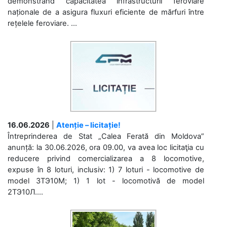
demonstrând capacitatea infrastructurii feroviare
naționale de a asigura fluxuri eficiente de mărfuri între
rețelele feroviare. ...
16.06.2026
|
Atenție – licitație!
Întreprinderea de Stat „Calea Ferată din Moldova”
anunță: la 30.06.2026, ora 09.00, va avea loc licitaţia cu
reducere privind comercializarea a 8 locomotive,
expuse în 8 loturi, inclusiv: 1) 7 loturi - locomotive de
model 3ТЭ10М; 1) 1 lot - locomotivă de model
2ТЭ10Л....