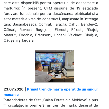
care este disponibilă pentru operațiuni de descărcare a
mărfurilor. În prezent, CFM dispune de 19 estacade
feroviare funcționale pentru descărcarea pietrișului și a
altor materiale vrac de construcții, amplasate în întreaga
țară: Basarabeasca, Comrat, Taraclia, Cahul, Bender-2,
Căinari, Revaca, Rogojeni, Florești, Fălești, Răuțel,
Mateuți, Drochia, Brătușeni, Lipcani, Vălcineț, Cimișlia,
Căușeni și Iargara....
23.07.2026
|
Primul tren de marfă operat de un singur
mecanic
Întreprinderea de Stat „Calea Ferată din Moldova” a pus
în circulație, în premieră, un tren de marfă, deservit de