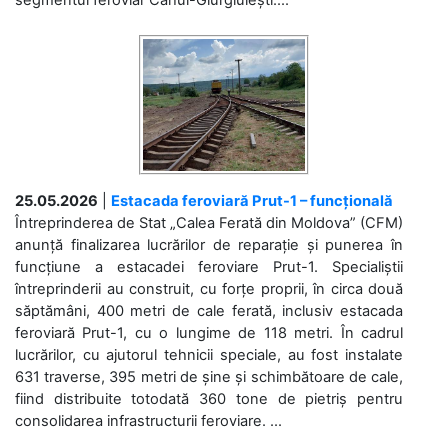
segmentul feroviar Cahul-Giurgiulești....
25.05.2026
|
Estacada feroviară Prut-1 – funcțională
Întreprinderea de Stat „Calea Ferată din Moldova” (CFM)
anunță finalizarea lucrărilor de reparație și punerea în
funcțiune a estacadei feroviare Prut-1. Specialiștii
întreprinderii au construit, cu forțe proprii, în circa două
săptămâni, 400 metri de cale ferată, inclusiv estacada
feroviară Prut-1, cu o lungime de 118 metri. În cadrul
lucrărilor, cu ajutorul tehnicii speciale, au fost instalate
631 traverse, 395 metri de șine și schimbătoare de cale,
fiind distribuite totodată 360 tone de pietriș pentru
consolidarea infrastructurii feroviare. ...