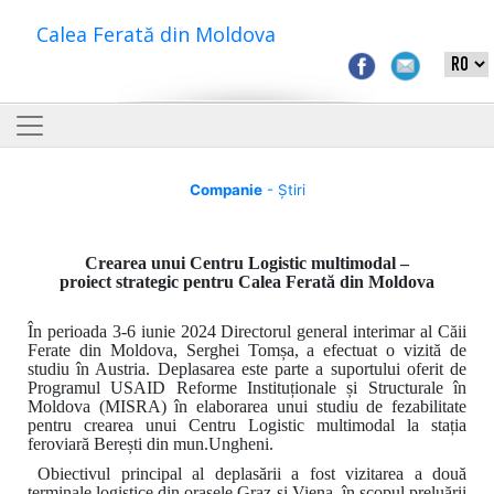
Calea Ferată din Moldova
Companie
- Știri
Crearea unui Centru Logistic multimodal –
proiect strategic pentru Calea Ferată din Moldova
În perioada 3-6 iunie 2024 Directorul general interimar al Căii
Ferate din Moldova, Serghei Tomșa, a efectuat o vizită de
studiu în Austria. Deplasarea este parte a suportului oferit de
Programul USAID Reforme Instituționale și Structurale în
Moldova (MISRA) în elaborarea unui studiu de fezabilitate
pentru crearea unui Centru Logistic multimodal la stația
feroviară Berești din mun.Ungheni.
Obiectivul principal al deplasării a fost vizitarea a două
terminale logistice din orașele Graz și Viena, în scopul preluării