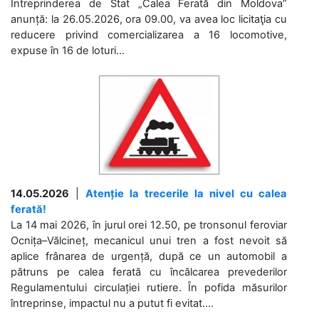
Întreprinderea de Stat „Calea Ferată din Moldova”
anunță: la 26.05.2026, ora 09.00, va avea loc licitaţia cu
reducere privind comercializarea a 16 locomotive,
expuse în 16 de loturi...
14.05.2026
|
Atenție la trecerile la nivel cu calea
ferată!
La 14 mai 2026, în jurul orei 12.50, pe tronsonul feroviar
Ocnița–Vălcineț, mecanicul unui tren a fost nevoit să
aplice frânarea de urgență, după ce un automobil a
pătruns pe calea ferată cu încălcarea prevederilor
Regulamentului circulației rutiere. În pofida măsurilor
întreprinse, impactul nu a putut fi evitat....