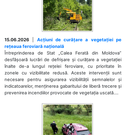
15.06.2026
|
Acțiuni de curățare a vegetației pe
rețeaua feroviară națională
Întreprinderea de Stat „Calea Ferată din Moldova”
desfășoară lucrări de defrișare și curățare a vegetației
înalte de-a lungul rețelei feroviare, cu prioritate în
zonele cu vizibilitate redusă. Aceste intervenții sunt
necesare pentru asigurarea vizibilității semnalelor și
indicatoarelor, menținerea gabaritului de liberă trecere și
prevenirea incendiilor provocate de vegetația uscată....