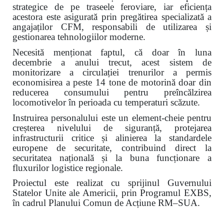
strategice de pe traseele feroviare, iar eficiența
acestora este asigurată prin pregătirea specializată a
angajaților CFM, responsabili de utilizarea și
gestionarea tehnologiilor moderne.
Necesită menționat faptul, că doar în luna
decembrie a anului trecut, acest sistem de
monitorizare a circulației trenurilor a permis
economisirea a peste 14 tone de motorină doar din
reducerea consumului pentru preîncălzirea
locomotivelor în perioada cu temperaturi scăzute.
Instruirea personalului este un element-cheie pentru
creșterea nivelului de siguranță, protejarea
infrastructurii critice și alinierea la standardele
europene de securitate, contribuind direct la
securitatea națională și la buna funcționare a
fluxurilor logistice regionale.
Proiectul este realizat cu sprijinul Guvernului
Statelor Unite ale Americii, prin Programul EXBS,
în cadrul Planului Comun de Acțiune RM–SUA.