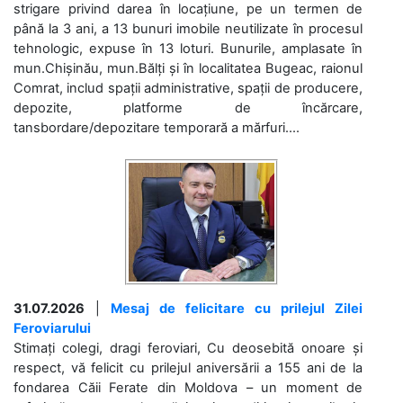
strigare privind darea în locațiune, pe un termen de
până la 3 ani, a 13 bunuri imobile neutilizate în procesul
tehnologic, expuse în 13 loturi. Bunurile, amplasate în
mun.Chișinău, mun.Bălți și în localitatea Bugeac, raionul
Comrat, includ spații administrative, spații de producere,
depozite, platforme de încărcare,
tansbordare/depozitare temporară a mărfuri....
31.07.2026
|
Mesaj de felicitare cu prilejul Zilei
Feroviarului
Stimați colegi, dragi feroviari, Cu deosebită onoare și
respect, vă felicit cu prilejul aniversării a 155 ani de la
fondarea Căii Ferate din Moldova – un moment de