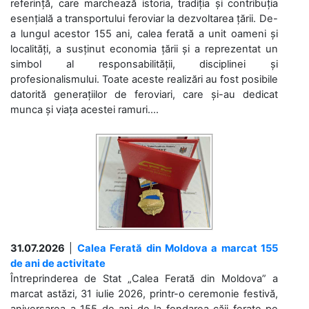
referință, care marchează istoria, tradiția și contribuția
esențială a transportului feroviar la dezvoltarea țării. De-
a lungul acestor 155 ani, calea ferată a unit oameni și
localități, a susținut economia țării și a reprezentat un
simbol al responsabilității, disciplinei și
profesionalismului. Toate aceste realizări au fost posibile
datorită generațiilor de feroviari, care și-au dedicat
munca și viața acestei ramuri....
31.07.2026
|
Calea Ferată din Moldova a marcat 155
de ani de activitate
Întreprinderea de Stat „Calea Ferată din Moldova” a
marcat astăzi, 31 iulie 2026, printr-o ceremonie festivă,
aniversarea a 155 de ani de la fondarea căii ferate pe