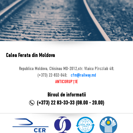
Calea Ferata din Moldova
Republica Moldova, Chisinau MD-2012,str. Vlaicu Pîrcălab 48;
(+373) 22-832-040;
cfm@railway.md
ANTICORUPȚIE
Biroul de informatii
(+373) 22 83-33-33 (08.00 - 20.00)