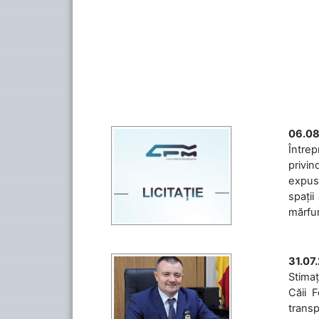
06.08
Întrep
privin
expuse
spații
mărfuri
31.07
Stimaț
Căii 
transp