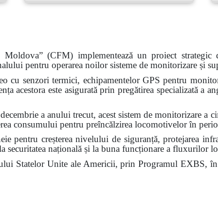
n Moldova” (CFM) implementează un proiect strategic de c
onalului pentru operarea noilor sisteme de monitorizare și s
deo cu senzori termici, echipamentelor GPS pentru monitori
ciența acestora este asigurată prin pregătirea specializată a a
decembrie a anului trecut, acest sistem de monitorizare a ci
rea consumului pentru preîncălzirea locomotivelor în perio
ie pentru creșterea nivelului de siguranță, protejarea infrast
a securitatea națională și la buna funcționare a fluxurilor lo
ernului Statelor Unite ale Americii, prin Programul EXBS