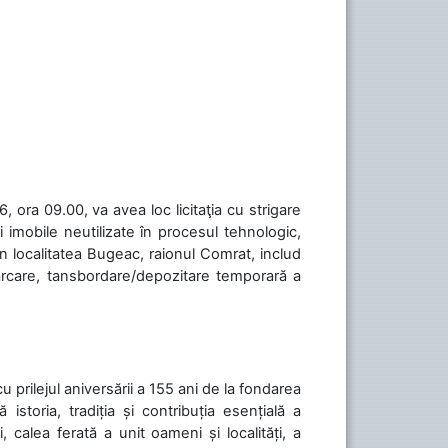
 ora 09.00, va avea loc licitaţia cu strigare
 imobile neutilizate în procesul tehnologic,
în localitatea Bugeac, raionul Comrat, includ
cărcare, tansbordare/depozitare temporară a
cu prilejul aniversării a 155 ani de la fondarea
toria, tradiția și contribuția esențială a
, calea ferată a unit oameni și localități, a