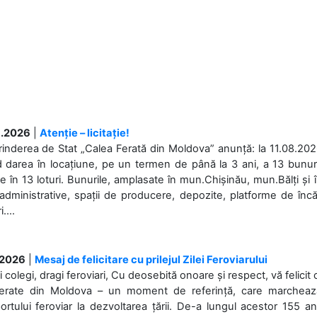
.2026
|
Atenție – licitație!
rinderea de Stat „Calea Ferată din Moldova” anunță: la 11.08.2026,
d darea în locațiune, pe un termen de până la 3 ani, a 13 bunuri
 în 13 loturi. Bunurile, amplasate în mun.Chișinău, mun.Bălți și 
 administrative, spații de producere, depozite, platforme de în
....
.2026
|
Mesaj de felicitare cu prilejul Zilei Feroviarului
i colegi, dragi feroviari, Cu deosebită onoare și respect, vă felicit 
Ferate din Moldova – un moment de referință, care marchează is
ortului feroviar la dezvoltarea țării. De-a lungul acestor 155 ani