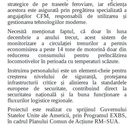
strategice de pe traseele feroviare, iar eficiența
acestora este asigurată prin pregătirea specializată a
angajaților CFM, responsabili de utilizarea și
gestionarea tehnologiilor moderne.
Necesită menționat faptul, că doar în luna
decembrie a anului trecut, acest sistem de
monitorizare a circulației trenurilor a permis
economisirea a peste 14 tone de motorină doar din
reducerea consumului pentru preîncălzirea
locomotivelor în perioada cu temperaturi scăzute.
Instruirea personalului este un element-cheie pentru
creșterea nivelului de siguranță, protejarea
infrastructurii critice și alinierea la standardele
europene de securitate, contribuind direct la
securitatea națională și la buna funcționare a
fluxurilor logistice regionale.
Proiectul este realizat cu sprijinul Guvernului
Statelor Unite ale Americii, prin Programul EXBS,
în cadrul Planului Comun de Acțiune RM–SUA.