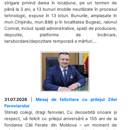
strigare privind darea în locațiune, pe un termen de
până la 3 ani, a 13 bunuri imobile neutilizate în procesul
tehnologic, expuse în 13 loturi. Bunurile, amplasate în
mun.Chișinău, mun.Bălți și în localitatea Bugeac, raionul
Comrat, includ spații administrative, spații de producere,
depozite, platforme de încărcare,
tansbordare/depozitare temporară a mărfuri....
31.07.2026
|
Mesaj de felicitare cu prilejul Zilei
Feroviarului
Stimați colegi, dragi feroviari, Cu deosebită onoare și
respect, vă felicit cu prilejul aniversării a 155 ani de la
fondarea Căii Ferate din Moldova – un moment de