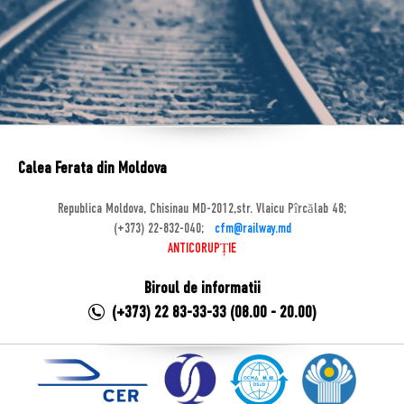
Calea Ferata din Moldova
Republica Moldova, Chisinau MD-2012,str. Vlaicu Pîrcălab 48;
(+373) 22-832-040;
cfm@railway.md
ANTICORUPȚIE
Biroul de informatii
(+373) 22 83-33-33 (08.00 - 20.00)