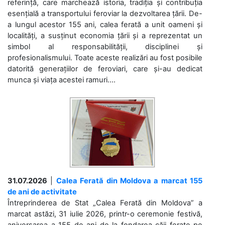
referință, care marchează istoria, tradiția și contribuția
esențială a transportului feroviar la dezvoltarea țării. De-
a lungul acestor 155 ani, calea ferată a unit oameni și
localități, a susținut economia țării și a reprezentat un
simbol al responsabilității, disciplinei și
profesionalismului. Toate aceste realizări au fost posibile
datorită generațiilor de feroviari, care și-au dedicat
munca și viața acestei ramuri....
31.07.2026
|
Calea Ferată din Moldova a marcat 155
de ani de activitate
Întreprinderea de Stat „Calea Ferată din Moldova” a
marcat astăzi, 31 iulie 2026, printr-o ceremonie festivă,
aniversarea a 155 de ani de la fondarea căii ferate pe