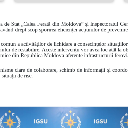
ea de Stat „Calea Ferată din Moldova” și Inspectoratul Gen
vând drept scop sporirea eficienței acțiunilor de prevenire, 
mun a activităților de lichidare a consecințelor situațiilor
nului de restabilire. Aceste intervenții vor avea loc atât la ob
mice din Republica Moldova aferente infrastructurii ferovi
nisme clare de colaborare, schimb de informații și coordona
situații de risc.