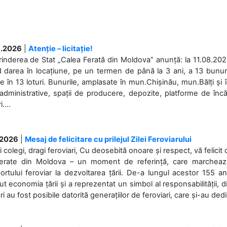
.2026
|
Atenție – licitație!
rinderea de Stat „Calea Ferată din Moldova” anunță: la 11.08.2026,
d darea în locațiune, pe un termen de până la 3 ani, a 13 bunuri
 în 13 loturi. Bunurile, amplasate în mun.Chișinău, mun.Bălți și 
 administrative, spații de producere, depozite, platforme de în
....
.2026
|
Mesaj de felicitare cu prilejul Zilei Feroviarului
i colegi, dragi feroviari, Cu deosebită onoare și respect, vă felicit 
Ferate din Moldova – un moment de referință, care marchează is
ortului feroviar la dezvoltarea țării. De-a lungul acestor 155 ani
ut economia țării și a reprezentat un simbol al responsabilității, d
ări au fost posibile datorită generațiilor de feroviari, care și-au ded