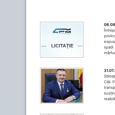
06.08
Întrep
privin
expuse
spații
mărfuri
31.07
Stimaț
Căii 
transp
susțin
realiz