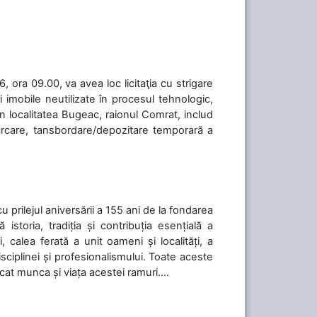
 ora 09.00, va avea loc licitaţia cu strigare
 imobile neutilizate în procesul tehnologic,
în localitatea Bugeac, raionul Comrat, includ
cărcare, tansbordare/depozitare temporară a
cu prilejul aniversării a 155 ani de la fondarea
toria, tradiția și contribuția esențială a
, calea ferată a unit oameni și localități, a
isciplinei și profesionalismului. Toate aceste
icat munca și viața acestei ramuri....