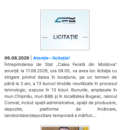
06.08.2026
|
Atenție – licitație!
Întreprinderea de Stat „Calea Ferată din Moldova”
anunță: la 11.08.2026, ora 09.00, va avea loc licitaţia cu
strigare privind darea în locațiune, pe un termen de
până la 3 ani, a 13 bunuri imobile neutilizate în procesul
tehnologic, expuse în 13 loturi. Bunurile, amplasate în
mun.Chișinău, mun.Bălți și în localitatea Bugeac, raionul
Comrat, includ spații administrative, spații de producere,
depozite, platforme de încărcare,
tansbordare/depozitare temporară a mărfuri....