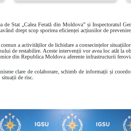
ea de Stat „Calea Ferată din Moldova” și Inspectoratul Gen
vând drept scop sporirea eficienței acțiunilor de prevenire, 
mun a activităților de lichidare a consecințelor situațiilor
nului de restabilire. Aceste intervenții vor avea loc atât la ob
mice din Republica Moldova aferente infrastructurii ferovi
nisme clare de colaborare, schimb de informații și coordona
situații de risc.