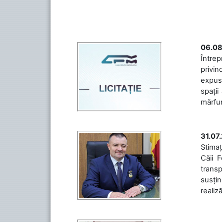
06.08
Întrep
privin
expuse
spații
mărfuri
31.07
Stimaț
Căii 
transp
susțin
realiz