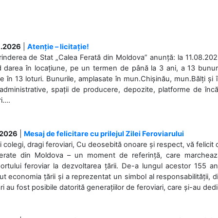
.2026
|
Atenție – licitație!
rinderea de Stat „Calea Ferată din Moldova” anunță: la 11.08.2026,
d darea în locațiune, pe un termen de până la 3 ani, a 13 bunuri
 în 13 loturi. Bunurile, amplasate în mun.Chișinău, mun.Bălți și 
 administrative, spații de producere, depozite, platforme de în
....
.2026
|
Mesaj de felicitare cu prilejul Zilei Feroviarului
i colegi, dragi feroviari, Cu deosebită onoare și respect, vă felicit 
Ferate din Moldova – un moment de referință, care marchează is
ortului feroviar la dezvoltarea țării. De-a lungul acestor 155 ani
ut economia țării și a reprezentat un simbol al responsabilității, d
ări au fost posibile datorită generațiilor de feroviari, care și-au ded