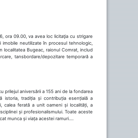
 ora 09.00, va avea loc licitaţia cu strigare
 imobile neutilizate în procesul tehnologic,
în localitatea Bugeac, raionul Comrat, includ
cărcare, tansbordare/depozitare temporară a
cu prilejul aniversării a 155 ani de la fondarea
toria, tradiția și contribuția esențială a
, calea ferată a unit oameni și localități, a
isciplinei și profesionalismului. Toate aceste
icat munca și viața acestei ramuri....