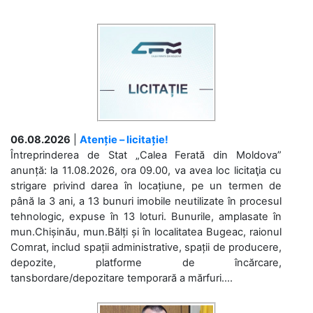
06.08.2026
|
Atenție – licitație!
Întreprinderea de Stat „Calea Ferată din Moldova”
anunță: la 11.08.2026, ora 09.00, va avea loc licitaţia cu
strigare privind darea în locațiune, pe un termen de
până la 3 ani, a 13 bunuri imobile neutilizate în procesul
tehnologic, expuse în 13 loturi. Bunurile, amplasate în
mun.Chișinău, mun.Bălți și în localitatea Bugeac, raionul
Comrat, includ spații administrative, spații de producere,
depozite, platforme de încărcare,
tansbordare/depozitare temporară a mărfuri....