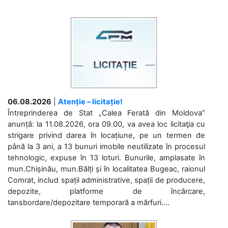
06.08.2026
|
Atenție – licitație!
Întreprinderea de Stat „Calea Ferată din Moldova”
anunță: la 11.08.2026, ora 09.00, va avea loc licitaţia cu
strigare privind darea în locațiune, pe un termen de
până la 3 ani, a 13 bunuri imobile neutilizate în procesul
tehnologic, expuse în 13 loturi. Bunurile, amplasate în
mun.Chișinău, mun.Bălți și în localitatea Bugeac, raionul
Comrat, includ spații administrative, spații de producere,
depozite, platforme de încărcare,
tansbordare/depozitare temporară a mărfuri....