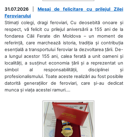
31.07.2026
|
Mesaj de felicitare cu prilejul Zilei
Feroviarului
Stimați colegi, dragi feroviari, Cu deosebită onoare și
respect, vă felicit cu prilejul aniversării a 155 ani de la
fondarea Căii Ferate din Moldova – un moment de
referință, care marchează istoria, tradiția și contribuția
esențială a transportului feroviar la dezvoltarea țării. De-
a lungul acestor 155 ani, calea ferată a unit oameni și
localități, a susținut economia țării și a reprezentat un
simbol al responsabilității, disciplinei și
profesionalismului. Toate aceste realizări au fost posibile
datorită generațiilor de feroviari, care și-au dedicat
munca și viața acestei ramuri....