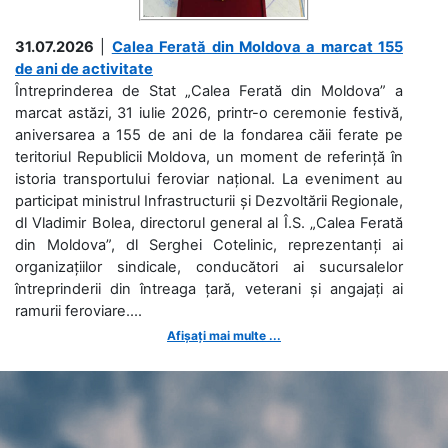
31.07.2026
|
Calea Ferată din Moldova a marcat 155
de ani de activitate
Întreprinderea de Stat „Calea Ferată din Moldova” a
marcat astăzi, 31 iulie 2026, printr-o ceremonie festivă,
aniversarea a 155 de ani de la fondarea căii ferate pe
teritoriul Republicii Moldova, un moment de referință în
istoria transportului feroviar național. La eveniment au
participat ministrul Infrastructurii și Dezvoltării Regionale,
dl Vladimir Bolea, directorul general al Î.S. „Calea Ferată
din Moldova”, dl Serghei Cotelinic, reprezentanți ai
organizațiilor sindicale, conducători ai sucursalelor
întreprinderii din întreaga țară, veterani și angajați ai
ramurii feroviare....
Afișați mai multe ...