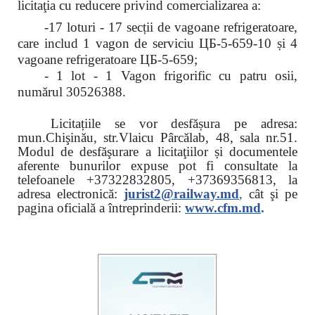
licitaţia cu reducere
privind comercializarea a:
-17 loturi - 17 secții de vagoane refrigeratoare,
care includ 1 vagon de serviciu ЦБ-5-659-10 și 4
vagoane refrigeratoare ЦБ-5-659;
- 1 lot - 1 Vagon frigorific cu patru osii,
numărul 30526388.
Licitațiile se vor desfășura pe adresa:
mun.Chişinău, str.Vlaicu Pârcălab, 48, sala nr.51.
Modul de desfăşurare a licitaţiilor și documentele
aferente bunurilor expuse pot fi consultate la
telefoanele
+37322832805, +37369356813, la
adresa electronică:
jurist2@railway.md
,
cât şi
pe
pagina oficială a întreprinderii:
www.
cfm.md
.