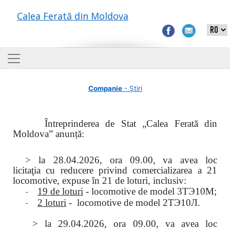
Calea Ferată din Moldova
Companie
- Știri
Întreprinderea de Stat „Calea Ferată din
Moldova” anunță:
> la
28.04.2026, ora 09.00,
va avea loc
licitaţia
cu reducere privind comercializarea a 21
locomotive, expuse în 21 de loturi, inclusiv:
-
19 de loturi
- locomotive de model
3
ТЭ
10
М
;
-
2 loturi
- locomotive de model
2
ТЭ
10
Л
.
>
la
29.04.2026
, ora 09.00, va avea loc