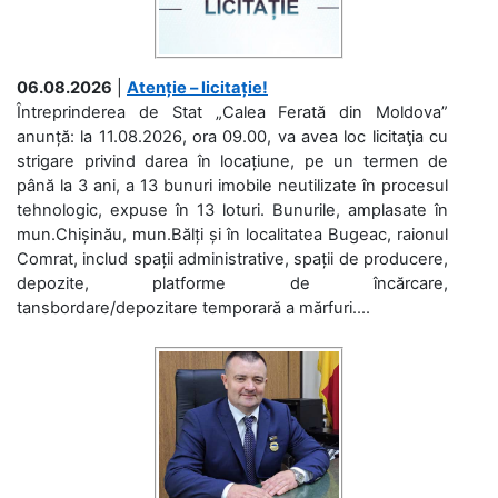
06.08.2026
|
Atenție – licitație!
Întreprinderea de Stat „Calea Ferată din Moldova”
anunță: la 11.08.2026, ora 09.00, va avea loc licitaţia cu
strigare privind darea în locațiune, pe un termen de
până la 3 ani, a 13 bunuri imobile neutilizate în procesul
tehnologic, expuse în 13 loturi. Bunurile, amplasate în
mun.Chișinău, mun.Bălți și în localitatea Bugeac, raionul
Comrat, includ spații administrative, spații de producere,
depozite, platforme de încărcare,
tansbordare/depozitare temporară a mărfuri....