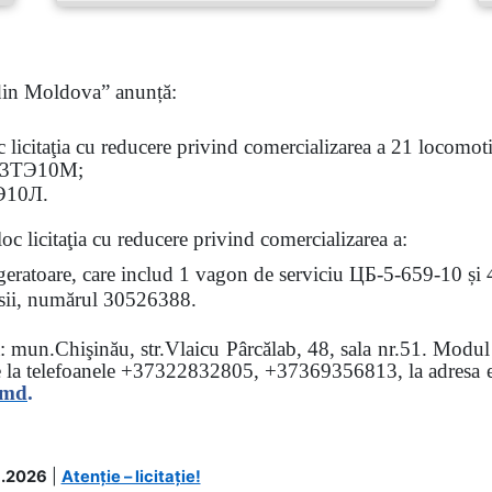
 din Moldova” anunță:
oc
licitaţia
cu reducere privind comercializarea a 21 locomotiv
3
ТЭ
10
М
;
Э
10
Л
.
loc licitaţia cu reducere
privind comercializarea a:
rigeratoare, care includ 1 vagon de serviciu ЦБ-5-659-10 și
 osii, numărul 30526388.
sa: mun.Chişinău, str.Vlaicu Pârcălab, 48, sala nr.51.
Modul d
e la
telefoanele
+37322832805, +37369356813, la adresa el
.md
.
.2026
|
Atenție – licitație!