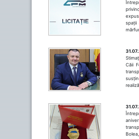
Întrep
privin
expuse
spații
mărfuri
31.07
Stimaț
Căii 
transp
susțin
realiz
31.07
Între
aniver
transp
Bolea,