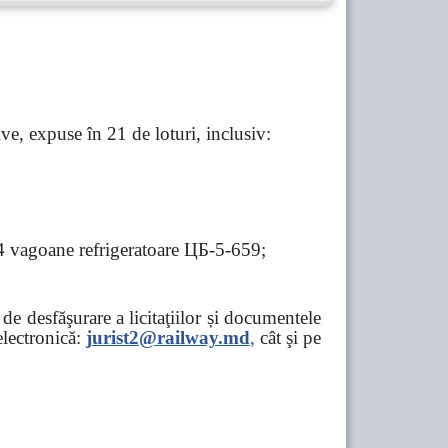
e, expuse în 21 de loturi, inclusiv:
 4 vagoane refrigeratoare ЦБ-5-659;
e desfăşurare a licitaţiilor și documentele
ectronică:
jurist2@railway.md
,
cât şi
pe