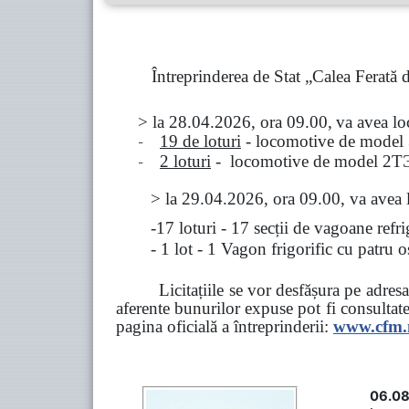
Întreprinderea de Stat „Calea Ferată
> la
28.04.2026, ora 09.00,
va avea l
-
19 de loturi
- locomotive de model
-
2 loturi
- locomotive de model
2
Т
>
la
29.04.2026
, ora 09.00, va avea 
-17 loturi - 17 secții de vagoane ref
- 1 lot - 1 Vagon frigorific cu patru
Licitațiile se vor desfășura pe adre
aferente bunurilor expuse pot fi consultat
pagina oficială a întreprinderii:
www.
cfm
06.08