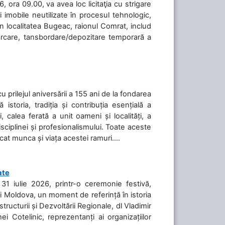
 ora 09.00, va avea loc licitaţia cu strigare
 imobile neutilizate în procesul tehnologic,
în localitatea Bugeac, raionul Comrat, includ
cărcare, tansbordare/depozitare temporară a
cu prilejul aniversării a 155 ani de la fondarea
toria, tradiția și contribuția esențială a
, calea ferată a unit oameni și localități, a
isciplinei și profesionalismului. Toate aceste
icat munca și viața acestei ramuri....
ate
31 iulie 2026, printr-o ceremonie festivă,
cii Moldova, un moment de referință în istoria
tructurii și Dezvoltării Regionale, dl Vladimir
i Cotelinic, reprezentanți ai organizațiilor