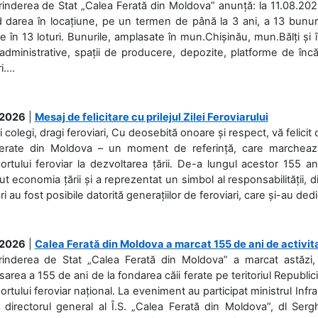
rinderea de Stat „Calea Ferată din Moldova” anunță: la 11.08.2026,
d darea în locațiune, pe un termen de până la 3 ani, a 13 bunuri
 în 13 loturi. Bunurile, amplasate în mun.Chișinău, mun.Bălți și 
 administrative, spații de producere, depozite, platforme de în
....
.2026
|
Mesaj de felicitare cu prilejul Zilei Feroviarului
i colegi, dragi feroviari, Cu deosebită onoare și respect, vă felicit 
Ferate din Moldova – un moment de referință, care marchează is
ortului feroviar la dezvoltarea țării. De-a lungul acestor 155 ani
ut economia țării și a reprezentat un simbol al responsabilității, d
ări au fost posibile datorită generațiilor de feroviari, care și-au ded
.2026
|
Calea Ferată din Moldova a marcat 155 de ani de activit
prinderea de Stat „Calea Ferată din Moldova” a marcat astăzi, 
sarea a 155 de ani de la fondarea căii ferate pe teritoriul Republi
ortului feroviar național. La eveniment au participat ministrul Infras
 directorul general al Î.S. „Calea Ferată din Moldova”, dl Serghe