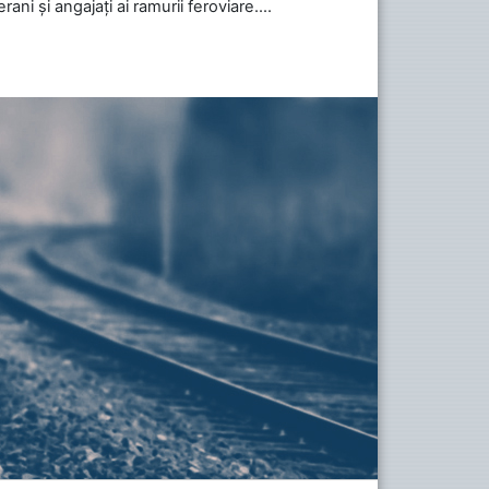
ani și angajați ai ramurii feroviare....