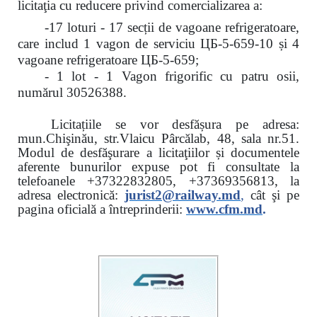
licitaţia cu reducere
privind comercializarea a:
-17 loturi - 17 secții de vagoane refrigeratoare,
care includ 1 vagon de serviciu ЦБ-5-659-10 și 4
vagoane refrigeratoare ЦБ-5-659;
- 1 lot - 1 Vagon frigorific cu patru osii,
numărul 30526388.
Licitațiile se vor desfășura pe adresa:
mun.Chişinău, str.Vlaicu Pârcălab, 48, sala nr.51.
Modul de desfăşurare a licitaţiilor și documentele
aferente bunurilor expuse pot fi consultate la
telefoanele
+37322832805, +37369356813, la
adresa electronică:
jurist2@railway.md
,
cât şi
pe
pagina oficială a întreprinderii:
www.
cfm.md
.