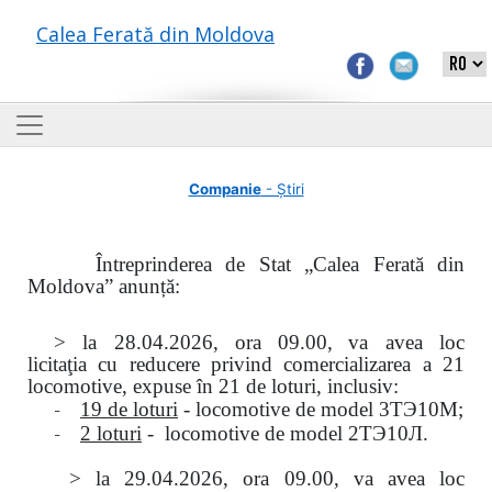
Calea Ferată din Moldova
Companie
- Știri
Întreprinderea de Stat „Calea Ferată din
Moldova” anunță:
> la
28.04.2026, ora 09.00,
va avea loc
licitaţia
cu reducere privind comercializarea a 21
locomotive, expuse în 21 de loturi, inclusiv:
-
19 de loturi
- locomotive de model
3
ТЭ
10
М
;
-
2 loturi
- locomotive de model
2
ТЭ
10
Л
.
>
la
29.04.2026
, ora 09.00, va avea loc