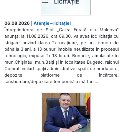
06.08.2026
|
Atenție – licitație!
Întreprinderea de Stat „Calea Ferată din Moldova”
anunță: la 11.08.2026, ora 09.00, va avea loc licitaţia cu
strigare privind darea în locațiune, pe un termen de
până la 3 ani, a 13 bunuri imobile neutilizate în procesul
tehnologic, expuse în 13 loturi. Bunurile, amplasate în
mun.Chișinău, mun.Bălți și în localitatea Bugeac, raionul
Comrat, includ spații administrative, spații de producere,
depozite, platforme de încărcare,
tansbordare/depozitare temporară a mărfuri....