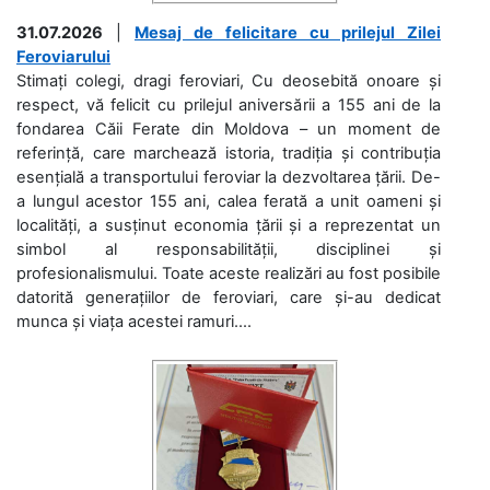
31.07.2026
|
Mesaj de felicitare cu prilejul Zilei
Feroviarului
Stimați colegi, dragi feroviari, Cu deosebită onoare și
respect, vă felicit cu prilejul aniversării a 155 ani de la
fondarea Căii Ferate din Moldova – un moment de
referință, care marchează istoria, tradiția și contribuția
esențială a transportului feroviar la dezvoltarea țării. De-
a lungul acestor 155 ani, calea ferată a unit oameni și
localități, a susținut economia țării și a reprezentat un
simbol al responsabilității, disciplinei și
profesionalismului. Toate aceste realizări au fost posibile
datorită generațiilor de feroviari, care și-au dedicat
munca și viața acestei ramuri....