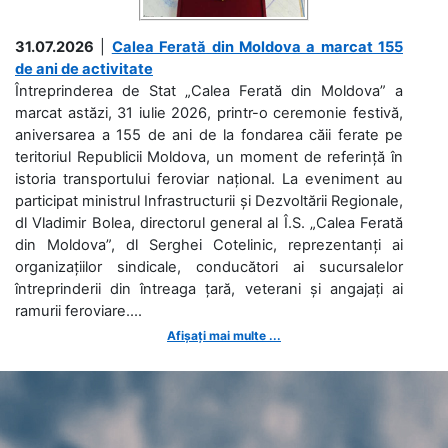
31.07.2026
|
Calea Ferată din Moldova a marcat 155
de ani de activitate
Întreprinderea de Stat „Calea Ferată din Moldova” a
marcat astăzi, 31 iulie 2026, printr-o ceremonie festivă,
aniversarea a 155 de ani de la fondarea căii ferate pe
teritoriul Republicii Moldova, un moment de referință în
istoria transportului feroviar național. La eveniment au
participat ministrul Infrastructurii și Dezvoltării Regionale,
dl Vladimir Bolea, directorul general al Î.S. „Calea Ferată
din Moldova”, dl Serghei Cotelinic, reprezentanți ai
organizațiilor sindicale, conducători ai sucursalelor
întreprinderii din întreaga țară, veterani și angajați ai
ramurii feroviare....
Afișați mai multe ...