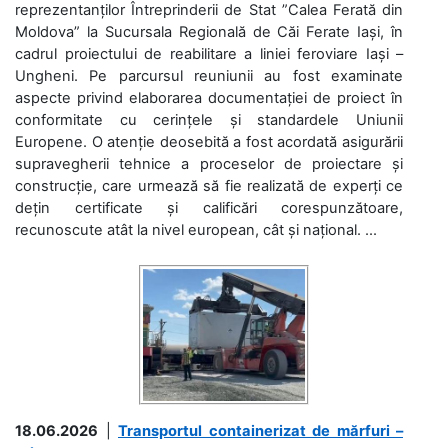
reprezentanților Întreprinderii de Stat ”Calea Ferată din
Moldova” la Sucursala Regională de Căi Ferate Iași, în
cadrul proiectului de reabilitare a liniei feroviare Iași –
Ungheni. Pe parcursul reuniunii au fost examinate
aspecte privind elaborarea documentației de proiect în
conformitate cu cerințele și standardele Uniunii
Europene. O atenție deosebită a fost acordată asigurării
supravegherii tehnice a proceselor de proiectare și
construcție, care urmează să fie realizată de experți ce
dețin certificate și calificări corespunzătoare,
recunoscute atât la nivel european, cât și național. ...
18.06.2026
|
Transportul containerizat de mărfuri –