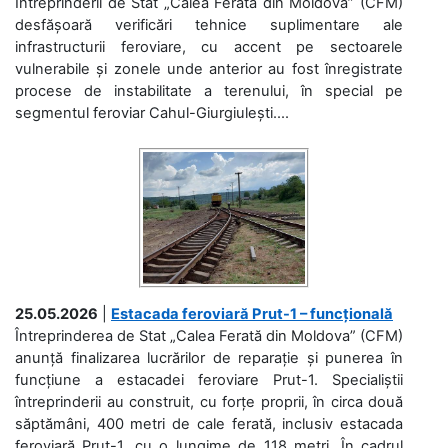
Întreprinderii de Stat „Calea Ferată din Moldova” (CFM)
desfășoară verificări tehnice suplimentare ale
infrastructurii feroviare, cu accent pe sectoarele
vulnerabile și zonele unde anterior au fost înregistrate
procese de instabilitate a terenului, în special pe
segmentul feroviar Cahul-Giurgiulești....
25.05.2026
|
Estacada feroviară Prut-1 – funcțională
Întreprinderea de Stat „Calea Ferată din Moldova” (CFM)
anunță finalizarea lucrărilor de reparație și punerea în
funcțiune a estacadei feroviare Prut-1. Specialiștii
întreprinderii au construit, cu forțe proprii, în circa două
săptămâni, 400 metri de cale ferată, inclusiv estacada
feroviară Prut-1, cu o lungime de 118 metri. În cadrul