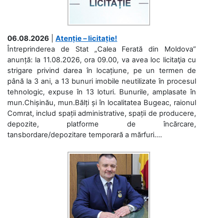
06.08.2026
|
Atenție – licitație!
Întreprinderea de Stat „Calea Ferată din Moldova”
anunță: la 11.08.2026, ora 09.00, va avea loc licitaţia cu
strigare privind darea în locațiune, pe un termen de
până la 3 ani, a 13 bunuri imobile neutilizate în procesul
tehnologic, expuse în 13 loturi. Bunurile, amplasate în
mun.Chișinău, mun.Bălți și în localitatea Bugeac, raionul
Comrat, includ spații administrative, spații de producere,
depozite, platforme de încărcare,
tansbordare/depozitare temporară a mărfuri....