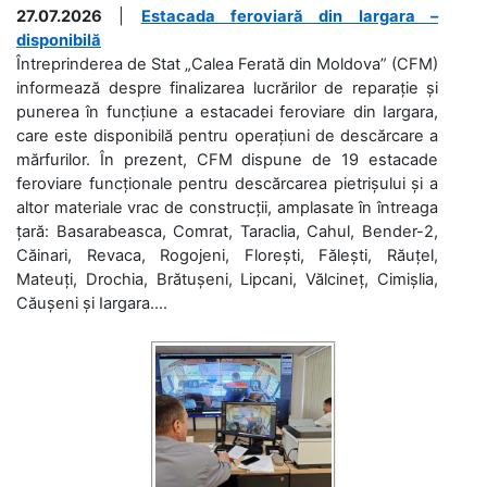
27.07.2026
|
Estacada feroviară din Iargara –
disponibilă
Întreprinderea de Stat „Calea Ferată din Moldova” (CFM)
informează despre finalizarea lucrărilor de reparație și
punerea în funcțiune a estacadei feroviare din Iargara,
care este disponibilă pentru operațiuni de descărcare a
mărfurilor. În prezent, CFM dispune de 19 estacade
feroviare funcționale pentru descărcarea pietrișului și a
altor materiale vrac de construcții, amplasate în întreaga
țară: Basarabeasca, Comrat, Taraclia, Cahul, Bender-2,
Căinari, Revaca, Rogojeni, Florești, Fălești, Răuțel,
Mateuți, Drochia, Brătușeni, Lipcani, Vălcineț, Cimișlia,
Căușeni și Iargara....