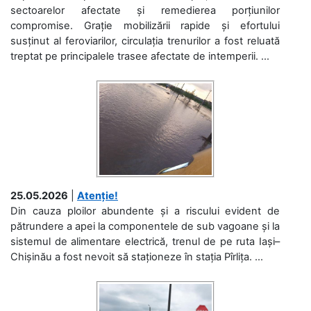
sectoarelor afectate și remedierea porțiunilor
compromise. Grație mobilizării rapide și efortului
susținut al feroviarilor, circulația trenurilor a fost reluată
treptat pe principalele trasee afectate de intemperii. ...
25.05.2026
|
Atenție!
Din cauza ploilor abundente și a riscului evident de
pătrundere a apei la componentele de sub vagoane și la
sistemul de alimentare electrică, trenul de pe ruta Iași–
Chișinău a fost nevoit să staționeze în stația Pîrlița. ...