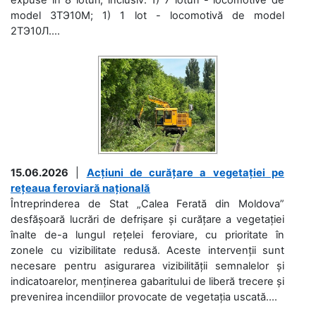
model 3ТЭ10М; 1) 1 lot - locomotivă de model
2ТЭ10Л....
15.06.2026
|
Acțiuni de curățare a vegetației pe
rețeaua feroviară națională
Întreprinderea de Stat „Calea Ferată din Moldova”
desfășoară lucrări de defrișare și curățare a vegetației
înalte de-a lungul rețelei feroviare, cu prioritate în
zonele cu vizibilitate redusă. Aceste intervenții sunt
necesare pentru asigurarea vizibilității semnalelor și
indicatoarelor, menținerea gabaritului de liberă trecere și
prevenirea incendiilor provocate de vegetația uscată....