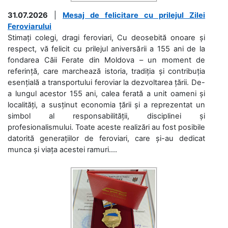
31.07.2026
|
Mesaj de felicitare cu prilejul Zilei
Feroviarului
Stimați colegi, dragi feroviari, Cu deosebită onoare și
respect, vă felicit cu prilejul aniversării a 155 ani de la
fondarea Căii Ferate din Moldova – un moment de
referință, care marchează istoria, tradiția și contribuția
esențială a transportului feroviar la dezvoltarea țării. De-
a lungul acestor 155 ani, calea ferată a unit oameni și
localități, a susținut economia țării și a reprezentat un
simbol al responsabilității, disciplinei și
profesionalismului. Toate aceste realizări au fost posibile
datorită generațiilor de feroviari, care și-au dedicat
munca și viața acestei ramuri....