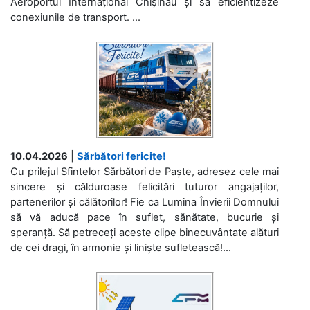
Aeroportul Internațional Chișinău și să eficientizeze
conexiunile de transport. ...
10.04.2026
|
Sărbători fericite!
Cu prilejul Sfintelor Sărbători de Paște, adresez cele mai
sincere și călduroase felicitări tuturor angajaților,
partenerilor și călătorilor! Fie ca Lumina Învierii Domnului
să vă aducă pace în suflet, sănătate, bucurie și
speranță. Să petreceți aceste clipe binecuvântate alături
de cei dragi, în armonie și liniște sufletească!...