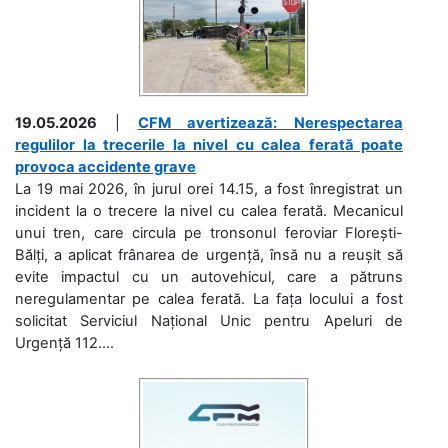
19.05.2026
|
CFM avertizează: Nerespectarea
regulilor la trecerile la nivel cu calea ferată poate
provoca accidente grave
La 19 mai 2026, în jurul orei 14.15, a fost înregistrat un
incident la o trecere la nivel cu calea ferată. Mecanicul
unui tren, care circula pe tronsonul feroviar Florești-
Bălți, a aplicat frânarea de urgență, însă nu a reușit să
evite impactul cu un autovehicul, care a pătruns
neregulamentar pe calea ferată. La fața locului a fost
solicitat Serviciul Național Unic pentru Apeluri de
Urgență 112....