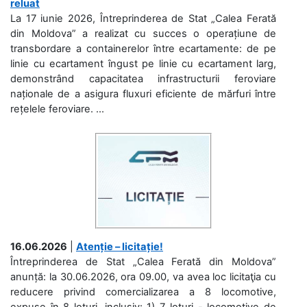
reluat
La 17 iunie 2026, Întreprinderea de Stat „Calea Ferată
din Moldova” a realizat cu succes o operațiune de
transbordare a containerelor între ecartamente: de pe
linie cu ecartament îngust pe linie cu ecartament larg,
demonstrând capacitatea infrastructurii feroviare
naționale de a asigura fluxuri eficiente de mărfuri între
rețelele feroviare. ...
16.06.2026
|
Atenție – licitație!
Întreprinderea de Stat „Calea Ferată din Moldova”
anunță: la 30.06.2026, ora 09.00, va avea loc licitaţia cu
reducere privind comercializarea a 8 locomotive,
expuse în 8 loturi, inclusiv: 1) 7 loturi - locomotive de