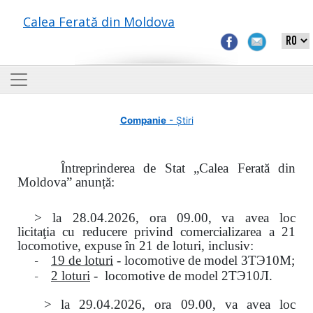
Calea Ferată din Moldova
Companie
- Știri
Întreprinderea de Stat „Calea Ferată din
Moldova” anunță:
> la
28.04.2026, ora 09.00,
va avea loc
licitaţia
cu reducere privind comercializarea a 21
locomotive, expuse în 21 de loturi, inclusiv:
-
19 de loturi
- locomotive de model
3
ТЭ
10
М
;
-
2 loturi
- locomotive de model
2
ТЭ
10
Л
.
>
la
29.04.2026
, ora 09.00, va avea loc