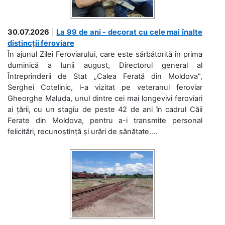
30.07.2026
|
La 99 de ani - decorat cu cele mai înalte
distincții feroviare
În ajunul Zilei Feroviarului, care este sărbătorită în prima
duminică a lunii august, Directorul general al
Întreprinderii de Stat „Calea Ferată din Moldova”,
Serghei Cotelinic, l-a vizitat pe veteranul feroviar
Gheorghe Maluda, unul dintre cei mai longevivi feroviari
ai țării, cu un stagiu de peste 42 de ani în cadrul Căii
Ferate din Moldova, pentru a-i transmite personal
felicitări, recunoștință și urări de sănătate....