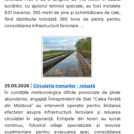
lucrărilor, cu ajutorul tehnicii speciale, au fost instalate
631 traverse, 395 metri de șine și schimbătoare de cale,
fiind distribuite totodată 360 tone de pietriș pentru
consolidarea infrastructurii feroviare. ...
25.05.2026
|
Circulația trenurilor - reluată
În condițiile meteorologice dificile provocate de ploile
abundente, angajații Întreprinderii de Stat “Calea Ferată
din Moldova” au intervenit operativ pentru limitarea
efectelor asupra infrastructurii feroviare și reluarea
circulației în siguranță. Echipele din teren au lucrat
continuu, folosind utilaje specializate și resurse
suplimentare pentru evacuarea apei, consolidarea