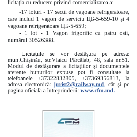
licitaţia cu reducere
privind comercializarea a:
-17 loturi - 17 secții de vagoane refrigeratoare,
care includ 1 vagon de serviciu ЦБ-5-659-10 și 4
vagoane refrigeratoare ЦБ-5-659;
- 1 lot - 1 Vagon frigorific cu patru osii,
numărul 30526388.
Licitațiile se vor desfășura pe adresa:
mun.Chişinău, str.Vlaicu Pârcălab, 48, sala nr.51.
Modul de desfăşurare a licitaţiilor și documentele
aferente bunurilor expuse pot fi consultate la
telefoanele
+37322832805, +37369356813, la
adresa electronică:
jurist2@railway.md
,
cât şi
pe
pagina oficială a întreprinderii:
www.
cfm.md
.