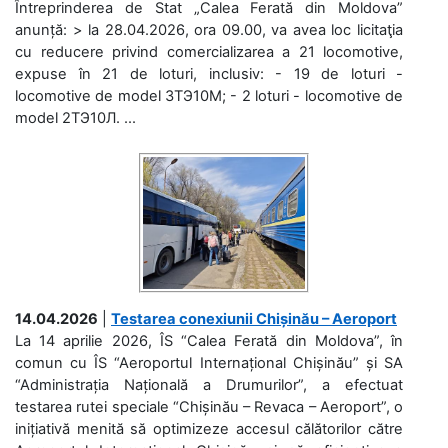
Întreprinderea de Stat „Calea Ferată din Moldova”
anunță: > la 28.04.2026, ora 09.00, va avea loc licitaţia
cu reducere privind comercializarea a 21 locomotive,
expuse în 21 de loturi, inclusiv: - 19 de loturi -
locomotive de model 3ТЭ10М; - 2 loturi - locomotive de
model 2ТЭ10Л. ...
14.04.2026
|
Testarea conexiunii Chișinău – Aeroport
La 14 aprilie 2026, ÎS “Calea Ferată din Moldova”, în
comun cu ÎS “Aeroportul Internațional Chișinău” și SA
“Administrația Națională a Drumurilor”, a efectuat
testarea rutei speciale “Chișinău – Revaca – Aeroport”, o
inițiativă menită să optimizeze accesul călătorilor către