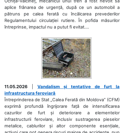
Ocnița–Vălcineț, mecanicul unui tren a fost nevoit să
aplice frânarea de urgență, după ce un automobil a
pătruns pe calea ferată cu încălcarea prevederilor
Regulamentului circulației rutiere. În pofida măsurilor
întreprinse, impactul nu a putut fi evitat....
11.05.2026
|
Vandalism și tentative de furt la
infrastructura feroviară
Întreprinderea de Stat „Calea Ferată din Moldova” (CFM)
exprimă profundă îngrijorare față de intensificarea
cazurilor de furt și deteriorare a elementelor
infrastructurii feroviare, inclusiv sustragerea pieselor
metalice, cablurilor și altor componente esențiale,
acțiuni care pot genera riscuri majore de accidente, pun