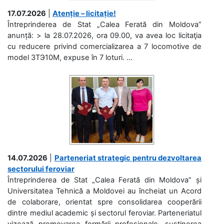
17.07.2026
|
Atenție – licitație!
Întreprinderea de Stat „Calea Ferată din Moldova”
anunță: > la 28.07.2026, ora 09.00, va avea loc licitaţia
cu reducere privind comercializarea a 7 locomotive de
model 3ТЭ10М, expuse în 7 loturi. ...
14.07.2026
|
Parteneriat strategic pentru dezvoltarea
sectorului feroviar
Întreprinderea de Stat „Calea Ferată din Moldova” și
Universitatea Tehnică a Moldovei au încheiat un Acord
de colaborare, orientat spre consolidarea cooperării
dintre mediul academic și sectorul feroviar. Parteneriatul
vizează promovarea formării profesionale, susținerea