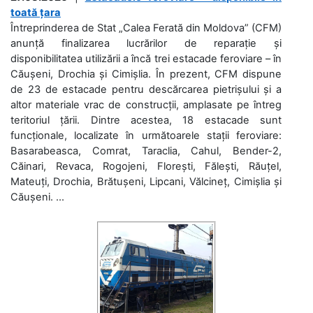
toată țara
Întreprinderea de Stat „Calea Ferată din Moldova” (CFM)
anunță finalizarea lucrărilor de reparație și
disponibilitatea utilizării a încă trei estacade feroviare – în
Căușeni, Drochia și Cimișlia. În prezent, CFM dispune
de 23 de estacade pentru descărcarea pietrișului și a
altor materiale vrac de construcții, amplasate pe întreg
teritoriul țării. Dintre acestea, 18 estacade sunt
funcționale, localizate în următoarele stații feroviare:
Basarabeasca, Comrat, Taraclia, Cahul, Bender-2,
Căinari, Revaca, Rogojeni, Florești, Fălești, Răuțel,
Mateuți, Drochia, Brătușeni, Lipcani, Vălcineț, Cimișlia și
Căușeni. ...