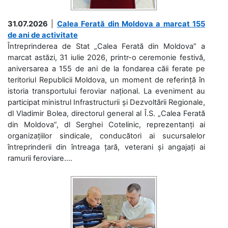
31.07.2026
|
Calea Ferată din Moldova a marcat 155
de ani de activitate
Întreprinderea de Stat „Calea Ferată din Moldova” a
marcat astăzi, 31 iulie 2026, printr-o ceremonie festivă,
aniversarea a 155 de ani de la fondarea căii ferate pe
teritoriul Republicii Moldova, un moment de referință în
istoria transportului feroviar național. La eveniment au
participat ministrul Infrastructurii și Dezvoltării Regionale,
dl Vladimir Bolea, directorul general al Î.S. „Calea Ferată
din Moldova”, dl Serghei Cotelinic, reprezentanți ai
organizațiilor sindicale, conducători ai sucursalelor
întreprinderii din întreaga țară, veterani și angajați ai
ramurii feroviare....