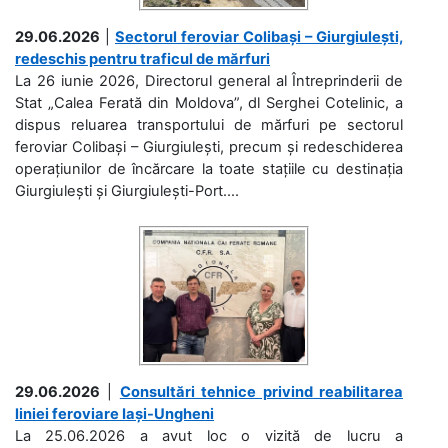
29.06.2026
|
Sectorul feroviar Colibași – Giurgiulești,
redeschis pentru traficul de mărfuri
La 26 iunie 2026, Directorul general al Întreprinderii de
Stat „Calea Ferată din Moldova”, dl Serghei Cotelinic, a
dispus reluarea transportului de mărfuri pe sectorul
feroviar Colibași – Giurgiulești, precum și redeschiderea
operațiunilor de încărcare la toate stațiile cu destinația
Giurgiulești și Giurgiulești-Port....
29.06.2026
|
Consultări tehnice privind reabilitarea
liniei feroviare Iași-Ungheni
La 25.06.2026 a avut loc o vizită de lucru a