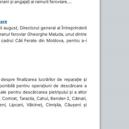
ani și angajați ai ramurii feroviare....
iare
ii august, Directorul general al Întreprinderii
teranul feroviar Gheorghe Maluda, unul dintre
n cadrul Căii Ferate din Moldova, pentru a-i
spre finalizarea lucrărilor de reparație și
sponibilă pentru operațiuni de descărcare a
le pentru descărcarea pietrișului și a altor
, Comrat, Taraclia, Cahul, Bender-2, Căinari,
ni, Lipcani, Vălcineț, Cimișlia, Căușeni și