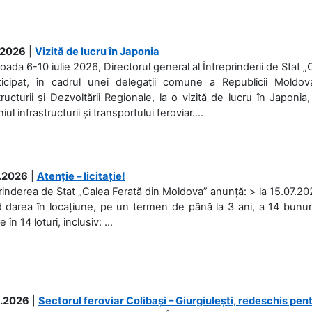
.2026
|
Vizită de lucru în Japonia
ioada 6-10 iulie 2026, Directorul general al Întreprinderii de Stat 
ticipat, în cadrul unei delegații comune a Republicii Moldova
tructurii și Dezvoltării Regionale, la o vizită de lucru în Japonia,
l infrastructurii și transportului feroviar....
.2026
|
Atenție – licitație!
rinderea de Stat „Calea Ferată din Moldova” anunță: > la 15.07.2026
d darea în locațiune, pe un termen de până la 3 ani, a 14 bunuri
în 14 loturi, inclusiv: ...
.2026
|
Sectorul feroviar Colibași – Giurgiulești, redeschis pent