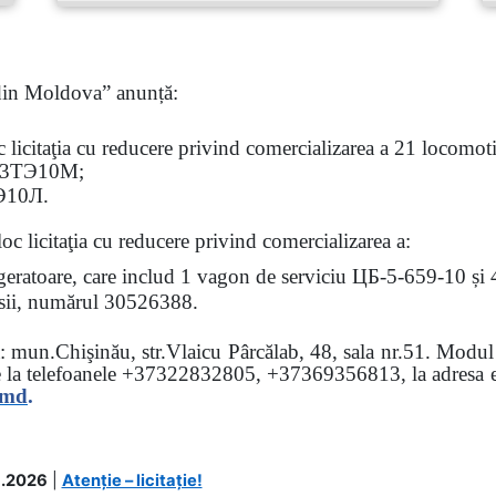
 din Moldova” anunță:
oc
licitaţia
cu reducere privind comercializarea a 21 locomotiv
3
ТЭ
10
М
;
Э
10
Л
.
loc licitaţia cu reducere
privind comercializarea a:
rigeratoare, care includ 1 vagon de serviciu ЦБ-5-659-10 și
 osii, numărul 30526388.
sa: mun.Chişinău, str.Vlaicu Pârcălab, 48, sala nr.51.
Modul d
e la
telefoanele
+37322832805, +37369356813, la adresa el
.md
.
.2026
|
Atenție – licitație!