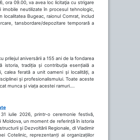
 ora 09.00, va avea loc licitaţia cu strigare
 imobile neutilizate în procesul tehnologic,
în localitatea Bugeac, raionul Comrat, includ
cărcare, tansbordare/depozitare temporară a
cu prilejul aniversării a 155 ani de la fondarea
toria, tradiția și contribuția esențială a
, calea ferată a unit oameni și localități, a
isciplinei și profesionalismului. Toate aceste
icat munca și viața acestei ramuri....
ate
31 iulie 2026, printr-o ceremonie festivă,
cii Moldova, un moment de referință în istoria
tructurii și Dezvoltării Regionale, dl Vladimir
i Cotelinic, reprezentanți ai organizațiilor