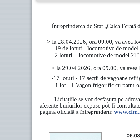
Întreprinderea de Stat „Calea Ferată
> la
28.04.2026, ora 09.00,
va avea l
-
19 de loturi
- locomotive de model
-
2 loturi
- locomotive de model
2
Т
>
la
29.04.2026
, ora 09.00, va avea 
-17 loturi - 17 secții de vagoane ref
- 1 lot - 1 Vagon frigorific cu patru
Licitațiile se vor desfășura pe adre
aferente bunurilor expuse pot fi consultat
pagina oficială a întreprinderii:
www.
cfm
06.08