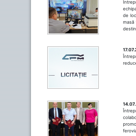
Întrep
echipa
de loc
masă t
destin
17.07
Întrep
reduce
14.07
Între
colabo
promov
ferovia