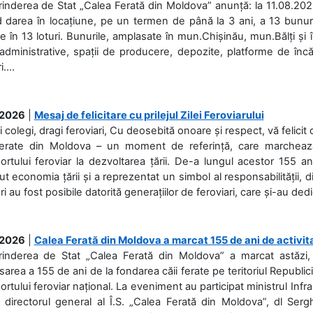
rinderea de Stat „Calea Ferată din Moldova” anunță: la 11.08.2026,
d darea în locațiune, pe un termen de până la 3 ani, a 13 bunuri
 în 13 loturi. Bunurile, amplasate în mun.Chișinău, mun.Bălți și 
 administrative, spații de producere, depozite, platforme de în
....
.2026
|
Mesaj de felicitare cu prilejul Zilei Feroviarului
i colegi, dragi feroviari, Cu deosebită onoare și respect, vă felicit 
Ferate din Moldova – un moment de referință, care marchează is
ortului feroviar la dezvoltarea țării. De-a lungul acestor 155 ani
ut economia țării și a reprezentat un simbol al responsabilității, d
ări au fost posibile datorită generațiilor de feroviari, care și-au ded
.2026
|
Calea Ferată din Moldova a marcat 155 de ani de activit
prinderea de Stat „Calea Ferată din Moldova” a marcat astăzi, 
sarea a 155 de ani de la fondarea căii ferate pe teritoriul Republi
ortului feroviar național. La eveniment au participat ministrul Infras
 directorul general al Î.S. „Calea Ferată din Moldova”, dl Serghe