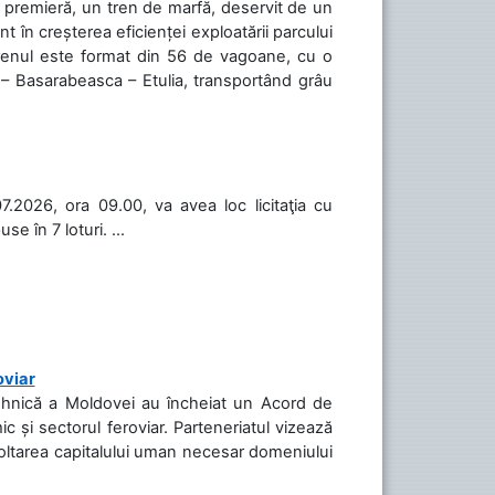
în premieră, un tren de marfă, deservit de un
 în creșterea eficienței exploatării parcului
 Trenul este format din 56 de vagoane, cu o
 – Basarabeasca – Etulia, transportând grâu
.2026, ora 09.00, va avea loc licitaţia cu
 în 7 loturi. ...
oviar
Tehnică a Moldovei au încheiat un Acord de
c și sectorul feroviar. Parteneriatul vizează
voltarea capitalului uman necesar domeniului