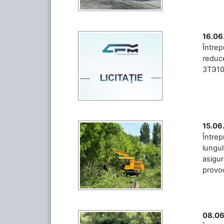
16.06
Între
reduce
3ТЭ10М
15.06
Întrep
lungul
asigur
provoc
08.06