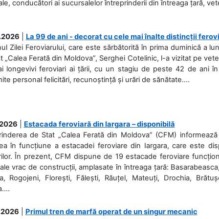
ale, conducători ai sucursalelor întreprinderii din întreaga țară, veter
.2026
|
La 99 de ani - decorat cu cele mai înalte distincții ferov
nul Zilei Feroviarului, care este sărbătorită în prima duminică a lun
t „Calea Ferată din Moldova”, Serghei Cotelinic, l-a vizitat pe ve
i longevivi feroviari ai țării, cu un stagiu de peste 42 de ani î
ite personal felicitări, recunoștință și urări de sănătate....
.2026
|
Estacada feroviară din Iargara – disponibilă
rinderea de Stat „Calea Ferată din Moldova” (CFM) informează de
a în funcțiune a estacadei feroviare din Iargara, care este di
ilor. În prezent, CFM dispune de 19 estacade feroviare funcționa
ale vrac de construcții, amplasate în întreaga țară: Basarabeasca
, Rogojeni, Florești, Fălești, Răuțel, Mateuți, Drochia, Brătușe
....
.2026
|
Primul tren de marfă operat de un singur mecanic