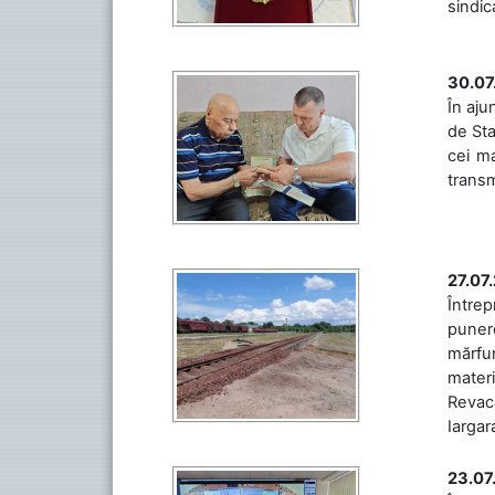
sindic
30.07
În aju
de Sta
cei ma
transm
27.07
Întrep
punere
mărfur
materi
Revaca
Iargara
23.07