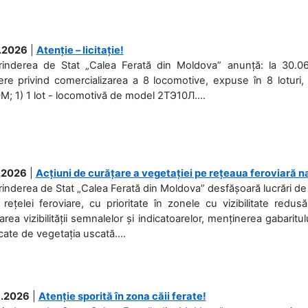
.2026
|
Atenție – licitație!
prinderea de Stat „Calea Ferată din Moldova” anunță: la 30.06
re privind comercializarea a 8 locomotive, expuse în 8 loturi, 
; 1) 1 lot - locomotivă de model 2ТЭ10Л....
.2026
|
Acțiuni de curățare a vegetației pe rețeaua feroviară n
rinderea de Stat „Calea Ferată din Moldova” desfășoară lucrări de d
 rețelei feroviare, cu prioritate în zonele cu vizibilitate redu
area vizibilității semnalelor și indicatoarelor, menținerea gabaritul
ate de vegetația uscată....
.2026
|
Atenție sporită în zona căii ferate!