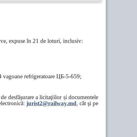
e, expuse în 21 de loturi, inclusiv:
 4 vagoane refrigeratoare ЦБ-5-659;
e desfăşurare a licitaţiilor și documentele
ectronică:
jurist2@railway.md
,
cât şi
pe