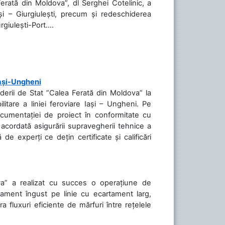
Ferată din Moldova”, dl Serghei Cotelinic, a
și – Giurgiulești, precum și redeschiderea
rgiulești-Port....
Iași-Ungheni
nderii de Stat ”Calea Ferată din Moldova” la
litare a liniei feroviare Iași – Ungheni. Pe
ocumentației de proiect în conformitate cu
acordată asigurării supravegherii tehnice a
de experți ce dețin certificate și calificări
va” a realizat cu succes o operațiune de
tament îngust pe linie cu ecartament larg,
a fluxuri eficiente de mărfuri între rețelele