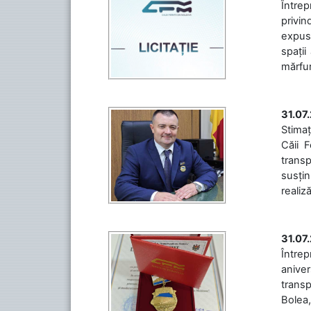
Întrep
privin
expuse
spații
mărfuri
31.07
Stimaț
Căii 
transp
susțin
realiz
31.07
Între
aniver
transp
Bolea,