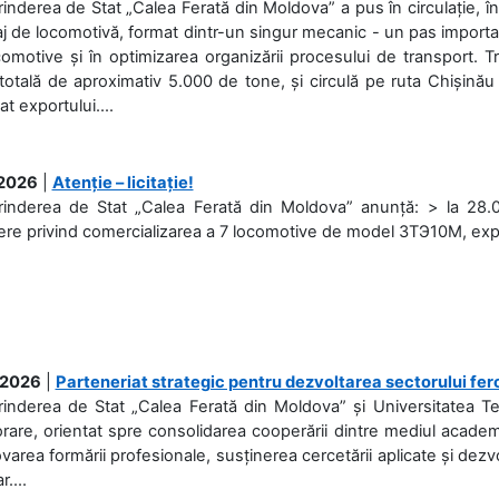
rinderea de Stat „Calea Ferată din Moldova” a pus în circulație, 
j de locomotivă, format dintr-un singur mecanic - un pas important
omotive și în optimizarea organizării procesului de transport.
otală de aproximativ 5.000 de tone, și circulă pe ruta Chișinău
at exportului....
.2026
|
Atenție – licitație!
rinderea de Stat „Calea Ferată din Moldova” anunță: > la 28.07
re privind comercializarea a 7 locomotive de model 3ТЭ10М, expuse
.2026
|
Parteneriat strategic pentru dezvoltarea sectorului fer
prinderea de Stat „Calea Ferată din Moldova” și Universitatea 
rare, orientat spre consolidarea cooperării dintre mediul academi
area formării profesionale, susținerea cercetării aplicate și dez
r....