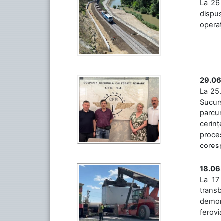
La 26 
dispus
operaț
29.06
La 25.
Sucurs
parcu
cerinț
proces
coresp
18.06
La 17
trans
demons
ferovia