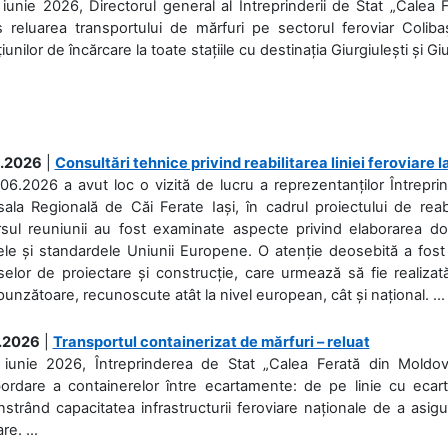
iunie 2026, Directorul general al Întreprinderii de Stat „Calea 
 reluarea transportului de mărfuri pe sectorul feroviar Coliba
iunilor de încărcare la toate stațiile cu destinația Giurgiulești și Giu
.2026
|
Consultări tehnice privind reabilitarea liniei feroviare 
06.2026 a avut loc o vizită de lucru a reprezentanților Întrepri
ala Regională de Căi Ferate Iași, în cadrul proiectului de reabi
rsul reuniunii au fost examinate aspecte privind elaborarea d
ele și standardele Uniunii Europene. O atenție deosebită a fost 
elor de proiectare și construcție, care urmează să fie realizată 
unzătoare, recunoscute atât la nivel european, cât și național. ...
.2026
|
Transportul containerizat de mărfuri – reluat
 iunie 2026, Întreprinderea de Stat „Calea Ferată din Moldo
bordare a containerelor între ecartamente: de pe linie cu ecar
trând capacitatea infrastructurii feroviare naționale de a asigur
re. ...