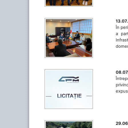
13.07
În per
a par
Infras
domeniu
08.07
Întrep
privin
expuse 
29.06