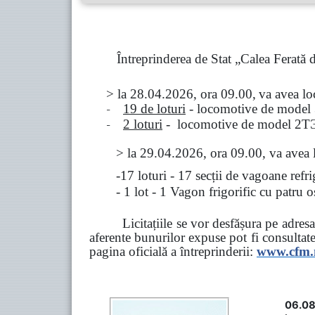
Întreprinderea de Stat „Calea Ferată
> la
28.04.2026, ora 09.00,
va avea l
-
19 de loturi
- locomotive de model
-
2 loturi
- locomotive de model
2
Т
>
la
29.04.2026
, ora 09.00, va avea 
-17 loturi - 17 secții de vagoane ref
- 1 lot - 1 Vagon frigorific cu patru
Licitațiile se vor desfășura pe adre
aferente bunurilor expuse pot fi consultat
pagina oficială a întreprinderii:
www.
cfm
06.08