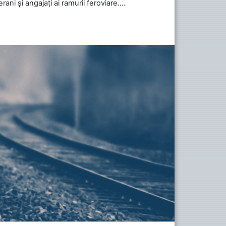
ani și angajați ai ramurii feroviare....