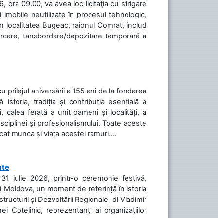
 ora 09.00, va avea loc licitaţia cu strigare
 imobile neutilizate în procesul tehnologic,
în localitatea Bugeac, raionul Comrat, includ
cărcare, tansbordare/depozitare temporară a
cu prilejul aniversării a 155 ani de la fondarea
toria, tradiția și contribuția esențială a
, calea ferată a unit oameni și localități, a
isciplinei și profesionalismului. Toate aceste
icat munca și viața acestei ramuri....
ate
31 iulie 2026, printr-o ceremonie festivă,
cii Moldova, un moment de referință în istoria
tructurii și Dezvoltării Regionale, dl Vladimir
i Cotelinic, reprezentanți ai organizațiilor