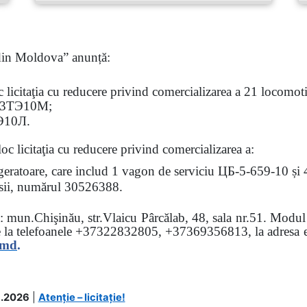
 din Moldova” anunță:
oc
licitaţia
cu reducere privind comercializarea a 21 locomotiv
3
ТЭ
10
М
;
Э
10
Л
.
loc licitaţia cu reducere
privind comercializarea a:
rigeratoare, care includ 1 vagon de serviciu ЦБ-5-659-10 și
 osii, numărul 30526388.
sa: mun.Chişinău, str.Vlaicu Pârcălab, 48, sala nr.51.
Modul d
e la
telefoanele
+37322832805, +37369356813, la adresa el
.md
.
.2026
|
Atenție – licitație!