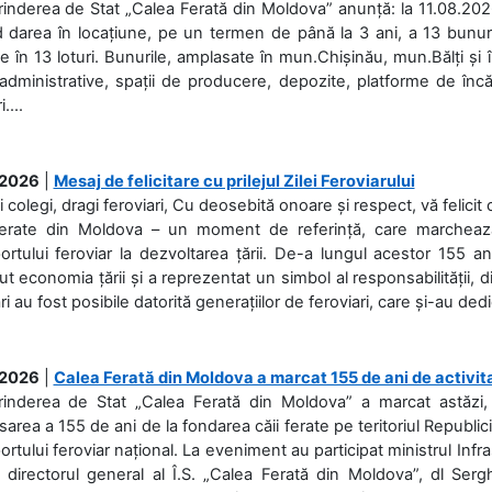
rinderea de Stat „Calea Ferată din Moldova” anunță: la 11.08.2026,
d darea în locațiune, pe un termen de până la 3 ani, a 13 bunuri
 în 13 loturi. Bunurile, amplasate în mun.Chișinău, mun.Bălți și 
 administrative, spații de producere, depozite, platforme de în
....
.2026
|
Mesaj de felicitare cu prilejul Zilei Feroviarului
i colegi, dragi feroviari, Cu deosebită onoare și respect, vă felicit 
Ferate din Moldova – un moment de referință, care marchează is
ortului feroviar la dezvoltarea țării. De-a lungul acestor 155 ani
ut economia țării și a reprezentat un simbol al responsabilității, d
ări au fost posibile datorită generațiilor de feroviari, care și-au ded
.2026
|
Calea Ferată din Moldova a marcat 155 de ani de activit
prinderea de Stat „Calea Ferată din Moldova” a marcat astăzi, 
sarea a 155 de ani de la fondarea căii ferate pe teritoriul Republi
ortului feroviar național. La eveniment au participat ministrul Infras
 directorul general al Î.S. „Calea Ferată din Moldova”, dl Serghe