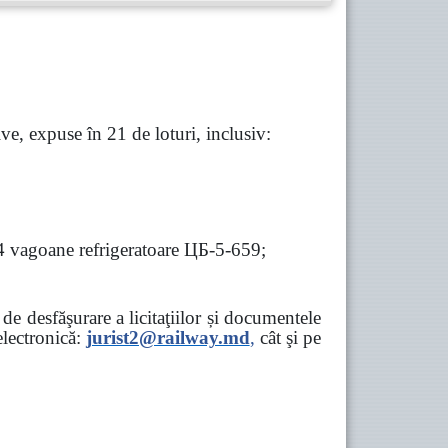
e, expuse în 21 de loturi, inclusiv:
 4 vagoane refrigeratoare ЦБ-5-659;
e desfăşurare a licitaţiilor și documentele
ectronică:
jurist2@railway.md
,
cât şi
pe