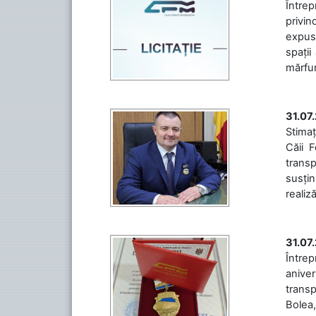
Întrep
privin
expuse
spații
mărfuri
31.07
Stimaț
Căii 
transp
susțin
realiz
31.07
Între
aniver
transp
Bolea,