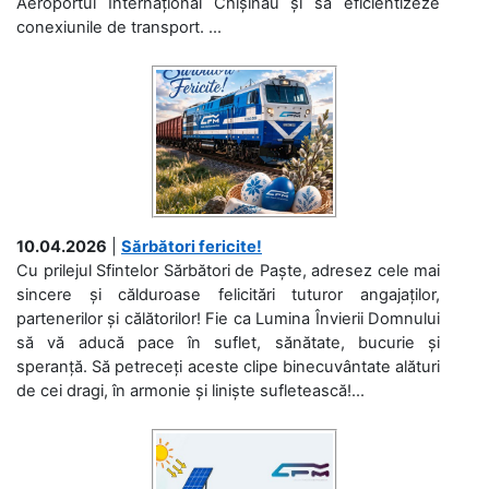
Aeroportul Internațional Chișinău și să eficientizeze
conexiunile de transport. ...
10.04.2026
|
Sărbători fericite!
Cu prilejul Sfintelor Sărbători de Paște, adresez cele mai
sincere și călduroase felicitări tuturor angajaților,
partenerilor și călătorilor! Fie ca Lumina Învierii Domnului
să vă aducă pace în suflet, sănătate, bucurie și
speranță. Să petreceți aceste clipe binecuvântate alături
de cei dragi, în armonie și liniște sufletească!...