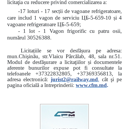
licitaţia cu reducere
privind comercializarea a:
-17 loturi - 17 secții de vagoane refrigeratoare,
care includ 1 vagon de serviciu ЦБ-5-659-10 și 4
vagoane refrigeratoare ЦБ-5-659;
- 1 lot - 1 Vagon frigorific cu patru osii,
numărul 30526388.
Licitațiile se vor desfășura pe adresa:
mun.Chişinău, str.Vlaicu Pârcălab, 48, sala nr.51.
Modul de desfăşurare a licitaţiilor și documentele
aferente bunurilor expuse pot fi consultate la
telefoanele
+37322832805, +37369356813, la
adresa electronică:
jurist2@railway.md
,
cât şi
pe
pagina oficială a întreprinderii:
www.
cfm.md
.