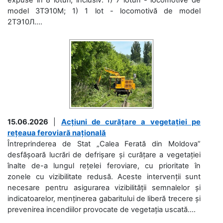
model 3ТЭ10М; 1) 1 lot - locomotivă de model
2ТЭ10Л....
15.06.2026
|
Acțiuni de curățare a vegetației pe
rețeaua feroviară națională
Întreprinderea de Stat „Calea Ferată din Moldova”
desfășoară lucrări de defrișare și curățare a vegetației
înalte de-a lungul rețelei feroviare, cu prioritate în
zonele cu vizibilitate redusă. Aceste intervenții sunt
necesare pentru asigurarea vizibilității semnalelor și
indicatoarelor, menținerea gabaritului de liberă trecere și
prevenirea incendiilor provocate de vegetația uscată....