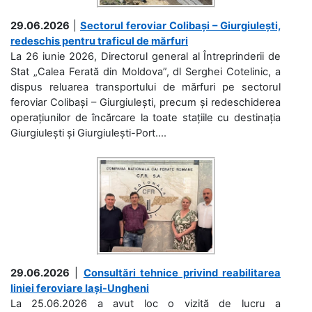
29.06.2026
|
Sectorul feroviar Colibași – Giurgiulești,
redeschis pentru traficul de mărfuri
La 26 iunie 2026, Directorul general al Întreprinderii de
Stat „Calea Ferată din Moldova”, dl Serghei Cotelinic, a
dispus reluarea transportului de mărfuri pe sectorul
feroviar Colibași – Giurgiulești, precum și redeschiderea
operațiunilor de încărcare la toate stațiile cu destinația
Giurgiulești și Giurgiulești-Port....
29.06.2026
|
Consultări tehnice privind reabilitarea
liniei feroviare Iași-Ungheni
La 25.06.2026 a avut loc o vizită de lucru a