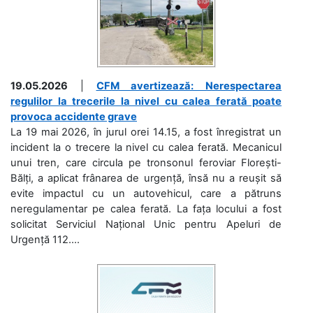
19.05.2026
|
CFM avertizează: Nerespectarea
regulilor la trecerile la nivel cu calea ferată poate
provoca accidente grave
La 19 mai 2026, în jurul orei 14.15, a fost înregistrat un
incident la o trecere la nivel cu calea ferată. Mecanicul
unui tren, care circula pe tronsonul feroviar Florești-
Bălți, a aplicat frânarea de urgență, însă nu a reușit să
evite impactul cu un autovehicul, care a pătruns
neregulamentar pe calea ferată. La fața locului a fost
solicitat Serviciul Național Unic pentru Apeluri de
Urgență 112....