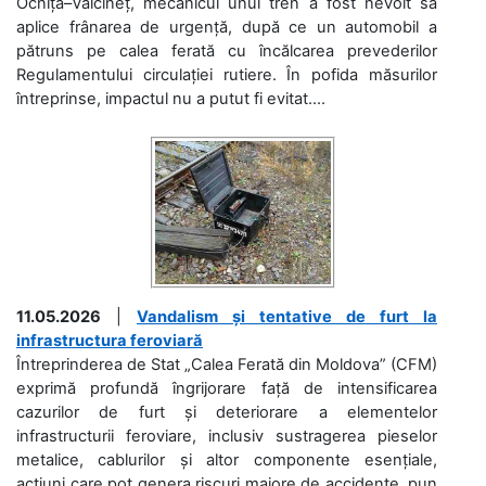
Ocnița–Vălcineț, mecanicul unui tren a fost nevoit să
aplice frânarea de urgență, după ce un automobil a
pătruns pe calea ferată cu încălcarea prevederilor
Regulamentului circulației rutiere. În pofida măsurilor
întreprinse, impactul nu a putut fi evitat....
11.05.2026
|
Vandalism și tentative de furt la
infrastructura feroviară
Întreprinderea de Stat „Calea Ferată din Moldova” (CFM)
exprimă profundă îngrijorare față de intensificarea
cazurilor de furt și deteriorare a elementelor
infrastructurii feroviare, inclusiv sustragerea pieselor
metalice, cablurilor și altor componente esențiale,
acțiuni care pot genera riscuri majore de accidente, pun