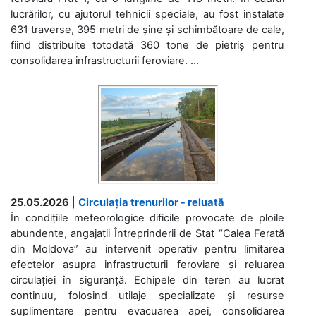
lucrărilor, cu ajutorul tehnicii speciale, au fost instalate
631 traverse, 395 metri de șine și schimbătoare de cale,
fiind distribuite totodată 360 tone de pietriș pentru
consolidarea infrastructurii feroviare. ...
25.05.2026
|
Circulația trenurilor - reluată
În condițiile meteorologice dificile provocate de ploile
abundente, angajații Întreprinderii de Stat “Calea Ferată
din Moldova” au intervenit operativ pentru limitarea
efectelor asupra infrastructurii feroviare și reluarea
circulației în siguranță. Echipele din teren au lucrat
continuu, folosind utilaje specializate și resurse
suplimentare pentru evacuarea apei, consolidarea