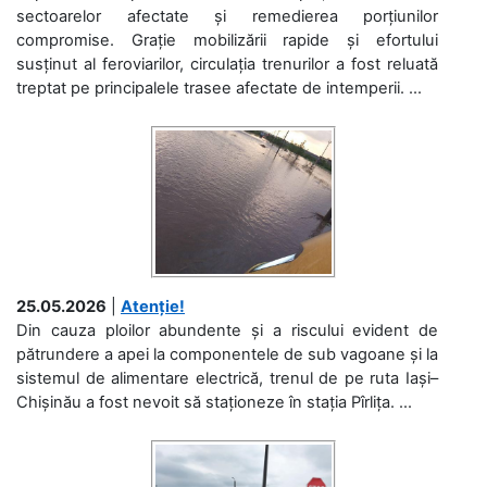
sectoarelor afectate și remedierea porțiunilor
compromise. Grație mobilizării rapide și efortului
susținut al feroviarilor, circulația trenurilor a fost reluată
treptat pe principalele trasee afectate de intemperii. ...
25.05.2026
|
Atenție!
Din cauza ploilor abundente și a riscului evident de
pătrundere a apei la componentele de sub vagoane și la
sistemul de alimentare electrică, trenul de pe ruta Iași–
Chișinău a fost nevoit să staționeze în stația Pîrlița. ...