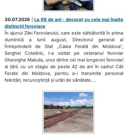
30.07.2026
|
La 99 de ani - decorat cu cele mai înalte
distincții feroviare
În ajunul Zilei Feroviarului, care este sărbătorită în prima
duminică a lunii august, Directorul general al
Întreprinderii de Stat „Calea Ferată din Moldova”,
Serghei Cotelinic, l-a vizitat pe veteranul feroviar
Gheorghe Maluda, unul dintre cei mai longevivi feroviari
ai țării, cu un stagiu de peste 42 de ani în cadrul Căii
Ferate din Moldova, pentru a-i transmite personal
felicitări, recunoștință și urări de sănătate....