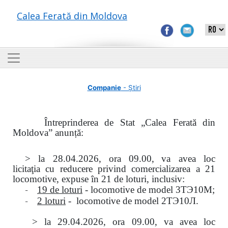
Calea Ferată din Moldova
Companie
- Știri
Întreprinderea de Stat „Calea Ferată din
Moldova” anunță:
> la
28.04.2026, ora 09.00,
va avea loc
licitaţia
cu reducere privind comercializarea a 21
locomotive, expuse în 21 de loturi, inclusiv:
-
19 de loturi
- locomotive de model
3
ТЭ
10
М
;
-
2 loturi
- locomotive de model
2
ТЭ
10
Л
.
>
la
29.04.2026
, ora 09.00, va avea loc