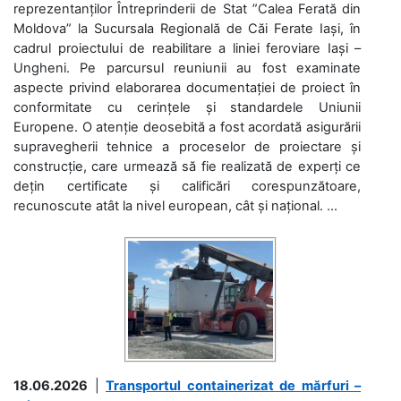
reprezentanților Întreprinderii de Stat ”Calea Ferată din
Moldova” la Sucursala Regională de Căi Ferate Iași, în
cadrul proiectului de reabilitare a liniei feroviare Iași –
Ungheni. Pe parcursul reuniunii au fost examinate
aspecte privind elaborarea documentației de proiect în
conformitate cu cerințele și standardele Uniunii
Europene. O atenție deosebită a fost acordată asigurării
supravegherii tehnice a proceselor de proiectare și
construcție, care urmează să fie realizată de experți ce
dețin certificate și calificări corespunzătoare,
recunoscute atât la nivel european, cât și național. ...
18.06.2026
|
Transportul containerizat de mărfuri –