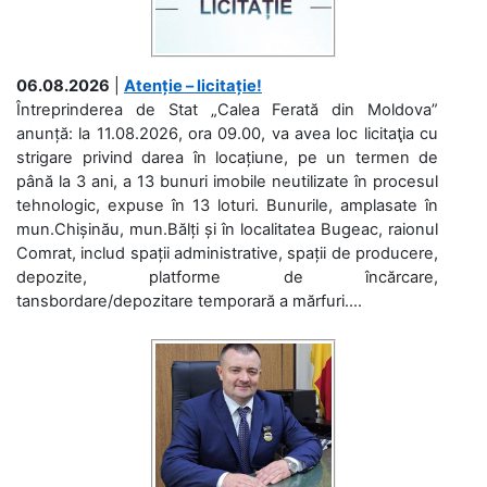
06.08.2026
|
Atenție – licitație!
Întreprinderea de Stat „Calea Ferată din Moldova”
anunță: la 11.08.2026, ora 09.00, va avea loc licitaţia cu
strigare privind darea în locațiune, pe un termen de
până la 3 ani, a 13 bunuri imobile neutilizate în procesul
tehnologic, expuse în 13 loturi. Bunurile, amplasate în
mun.Chișinău, mun.Bălți și în localitatea Bugeac, raionul
Comrat, includ spații administrative, spații de producere,
depozite, platforme de încărcare,
tansbordare/depozitare temporară a mărfuri....