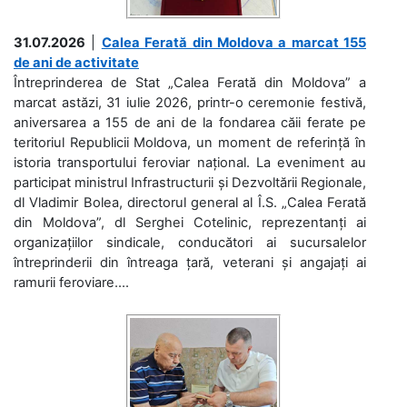
31.07.2026
|
Calea Ferată din Moldova a marcat 155
de ani de activitate
Întreprinderea de Stat „Calea Ferată din Moldova” a
marcat astăzi, 31 iulie 2026, printr-o ceremonie festivă,
aniversarea a 155 de ani de la fondarea căii ferate pe
teritoriul Republicii Moldova, un moment de referință în
istoria transportului feroviar național. La eveniment au
participat ministrul Infrastructurii și Dezvoltării Regionale,
dl Vladimir Bolea, directorul general al Î.S. „Calea Ferată
din Moldova”, dl Serghei Cotelinic, reprezentanți ai
organizațiilor sindicale, conducători ai sucursalelor
întreprinderii din întreaga țară, veterani și angajați ai
ramurii feroviare....