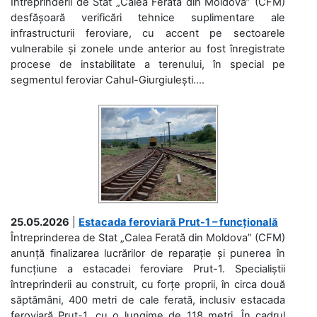
Întreprinderii de Stat „Calea Ferată din Moldova” (CFM)
desfășoară verificări tehnice suplimentare ale
infrastructurii feroviare, cu accent pe sectoarele
vulnerabile și zonele unde anterior au fost înregistrate
procese de instabilitate a terenului, în special pe
segmentul feroviar Cahul-Giurgiulești....
25.05.2026
|
Estacada feroviară Prut-1 – funcțională
Întreprinderea de Stat „Calea Ferată din Moldova” (CFM)
anunță finalizarea lucrărilor de reparație și punerea în
funcțiune a estacadei feroviare Prut-1. Specialiștii
întreprinderii au construit, cu forțe proprii, în circa două
săptămâni, 400 metri de cale ferată, inclusiv estacada
feroviară Prut-1, cu o lungime de 118 metri. În cadrul