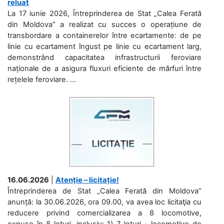
reluat
La 17 iunie 2026, Întreprinderea de Stat „Calea Ferată
din Moldova” a realizat cu succes o operațiune de
transbordare a containerelor între ecartamente: de pe
linie cu ecartament îngust pe linie cu ecartament larg,
demonstrând capacitatea infrastructurii feroviare
naționale de a asigura fluxuri eficiente de mărfuri între
rețelele feroviare. ...
16.06.2026
|
Atenție – licitație!
Întreprinderea de Stat „Calea Ferată din Moldova”
anunță: la 30.06.2026, ora 09.00, va avea loc licitaţia cu
reducere privind comercializarea a 8 locomotive,
expuse în 8 loturi, inclusiv: 1) 7 loturi - locomotive de