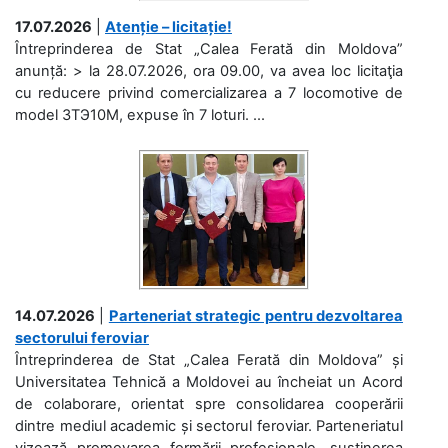
17.07.2026
|
Atenție – licitație!
Întreprinderea de Stat „Calea Ferată din Moldova”
anunță: > la 28.07.2026, ora 09.00, va avea loc licitaţia
cu reducere privind comercializarea a 7 locomotive de
model 3ТЭ10М, expuse în 7 loturi. ...
14.07.2026
|
Parteneriat strategic pentru dezvoltarea
sectorului feroviar
Întreprinderea de Stat „Calea Ferată din Moldova” și
Universitatea Tehnică a Moldovei au încheiat un Acord
de colaborare, orientat spre consolidarea cooperării
dintre mediul academic și sectorul feroviar. Parteneriatul
vizează promovarea formării profesionale, susținerea