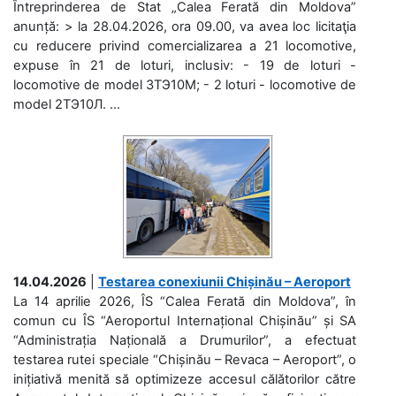
Întreprinderea de Stat „Calea Ferată din Moldova”
anunță: > la 28.04.2026, ora 09.00, va avea loc licitaţia
cu reducere privind comercializarea a 21 locomotive,
expuse în 21 de loturi, inclusiv: - 19 de loturi -
locomotive de model 3ТЭ10М; - 2 loturi - locomotive de
model 2ТЭ10Л. ...
14.04.2026
|
Testarea conexiunii Chișinău – Aeroport
La 14 aprilie 2026, ÎS “Calea Ferată din Moldova”, în
comun cu ÎS “Aeroportul Internațional Chișinău” și SA
“Administrația Națională a Drumurilor”, a efectuat
testarea rutei speciale “Chișinău – Revaca – Aeroport”, o
inițiativă menită să optimizeze accesul călătorilor către