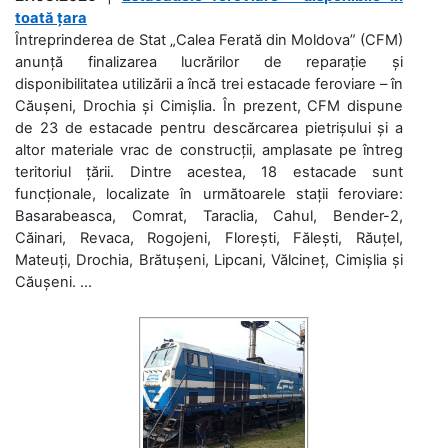
toată țara
Întreprinderea de Stat „Calea Ferată din Moldova” (CFM)
anunță finalizarea lucrărilor de reparație și
disponibilitatea utilizării a încă trei estacade feroviare – în
Căușeni, Drochia și Cimișlia. În prezent, CFM dispune
de 23 de estacade pentru descărcarea pietrișului și a
altor materiale vrac de construcții, amplasate pe întreg
teritoriul țării. Dintre acestea, 18 estacade sunt
funcționale, localizate în următoarele stații feroviare:
Basarabeasca, Comrat, Taraclia, Cahul, Bender-2,
Căinari, Revaca, Rogojeni, Florești, Fălești, Răuțel,
Mateuți, Drochia, Brătușeni, Lipcani, Vălcineț, Cimișlia și
Căușeni. ...