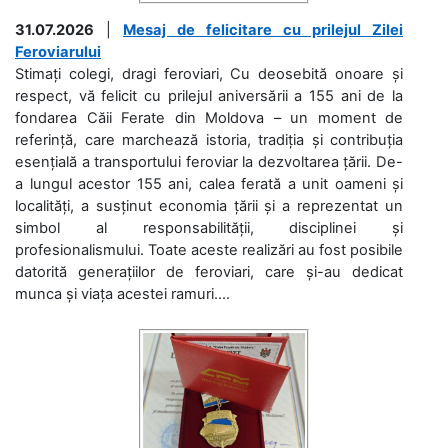
31.07.2026
|
Mesaj de felicitare cu prilejul Zilei
Feroviarului
Stimați colegi, dragi feroviari, Cu deosebită onoare și
respect, vă felicit cu prilejul aniversării a 155 ani de la
fondarea Căii Ferate din Moldova – un moment de
referință, care marchează istoria, tradiția și contribuția
esențială a transportului feroviar la dezvoltarea țării. De-
a lungul acestor 155 ani, calea ferată a unit oameni și
localități, a susținut economia țării și a reprezentat un
simbol al responsabilității, disciplinei și
profesionalismului. Toate aceste realizări au fost posibile
datorită generațiilor de feroviari, care și-au dedicat
munca și viața acestei ramuri....