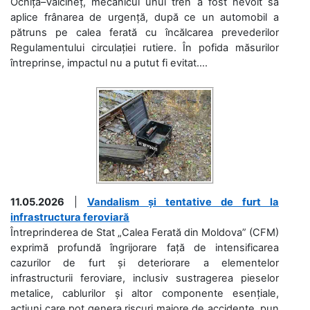
Ocnița–Vălcineț, mecanicul unui tren a fost nevoit să
aplice frânarea de urgență, după ce un automobil a
pătruns pe calea ferată cu încălcarea prevederilor
Regulamentului circulației rutiere. În pofida măsurilor
întreprinse, impactul nu a putut fi evitat....
11.05.2026
|
Vandalism și tentative de furt la
infrastructura feroviară
Întreprinderea de Stat „Calea Ferată din Moldova” (CFM)
exprimă profundă îngrijorare față de intensificarea
cazurilor de furt și deteriorare a elementelor
infrastructurii feroviare, inclusiv sustragerea pieselor
metalice, cablurilor și altor componente esențiale,
acțiuni care pot genera riscuri majore de accidente, pun