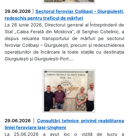
29.06.2026
|
Sectorul feroviar Colibași – Giurgiulești,
redeschis pentru traficul de mărfuri
La 26 iunie 2026, Directorul general al Întreprinderii de
Stat „Calea Ferată din Moldova”, dl Serghei Cotelinic, a
dispus reluarea transportului de mărfuri pe sectorul
feroviar Colibași – Giurgiulești, precum și redeschiderea
operațiunilor de încărcare la toate stațiile cu destinația
Giurgiulești și Giurgiulești-Port....
29.06.2026
|
Consultări tehnice privind reabilitarea
liniei feroviare Iași-Ungheni
La 25.06.2026 a avut loc o vizită de lucru a