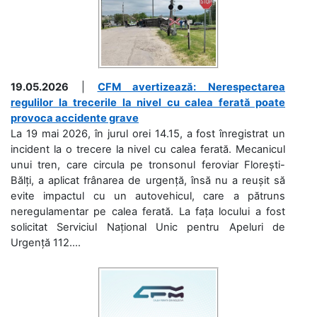
19.05.2026
|
CFM avertizează: Nerespectarea
regulilor la trecerile la nivel cu calea ferată poate
provoca accidente grave
La 19 mai 2026, în jurul orei 14.15, a fost înregistrat un
incident la o trecere la nivel cu calea ferată. Mecanicul
unui tren, care circula pe tronsonul feroviar Florești-
Bălți, a aplicat frânarea de urgență, însă nu a reușit să
evite impactul cu un autovehicul, care a pătruns
neregulamentar pe calea ferată. La fața locului a fost
solicitat Serviciul Național Unic pentru Apeluri de
Urgență 112....