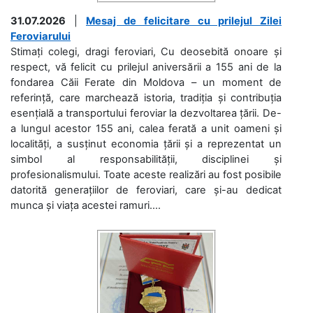
31.07.2026
|
Mesaj de felicitare cu prilejul Zilei
Feroviarului
Stimați colegi, dragi feroviari, Cu deosebită onoare și
respect, vă felicit cu prilejul aniversării a 155 ani de la
fondarea Căii Ferate din Moldova – un moment de
referință, care marchează istoria, tradiția și contribuția
esențială a transportului feroviar la dezvoltarea țării. De-
a lungul acestor 155 ani, calea ferată a unit oameni și
localități, a susținut economia țării și a reprezentat un
simbol al responsabilității, disciplinei și
profesionalismului. Toate aceste realizări au fost posibile
datorită generațiilor de feroviari, care și-au dedicat
munca și viața acestei ramuri....