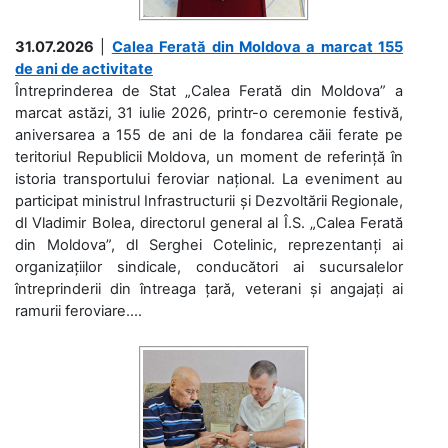
31.07.2026
|
Calea Ferată din Moldova a marcat 155
de ani de activitate
Întreprinderea de Stat „Calea Ferată din Moldova” a
marcat astăzi, 31 iulie 2026, printr-o ceremonie festivă,
aniversarea a 155 de ani de la fondarea căii ferate pe
teritoriul Republicii Moldova, un moment de referință în
istoria transportului feroviar național. La eveniment au
participat ministrul Infrastructurii și Dezvoltării Regionale,
dl Vladimir Bolea, directorul general al Î.S. „Calea Ferată
din Moldova”, dl Serghei Cotelinic, reprezentanți ai
organizațiilor sindicale, conducători ai sucursalelor
întreprinderii din întreaga țară, veterani și angajați ai
ramurii feroviare....