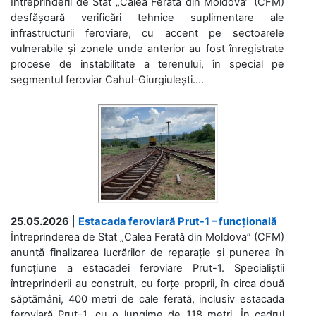
Întreprinderii de Stat „Calea Ferată din Moldova” (CFM)
desfășoară verificări tehnice suplimentare ale
infrastructurii feroviare, cu accent pe sectoarele
vulnerabile și zonele unde anterior au fost înregistrate
procese de instabilitate a terenului, în special pe
segmentul feroviar Cahul-Giurgiulești....
25.05.2026
|
Estacada feroviară Prut-1 – funcțională
Întreprinderea de Stat „Calea Ferată din Moldova” (CFM)
anunță finalizarea lucrărilor de reparație și punerea în
funcțiune a estacadei feroviare Prut-1. Specialiștii
întreprinderii au construit, cu forțe proprii, în circa două
săptămâni, 400 metri de cale ferată, inclusiv estacada
feroviară Prut-1, cu o lungime de 118 metri. În cadrul