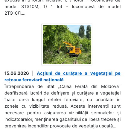
model 3ТЭ10М; 1) 1 lot - locomotivă de model
2ТЭ10Л....
15.06.2026
|
Acțiuni de curățare a vegetației pe
rețeaua feroviară națională
Întreprinderea de Stat „Calea Ferată din Moldova”
desfășoară lucrări de defrișare și curățare a vegetației
înalte de-a lungul rețelei feroviare, cu prioritate în
zonele cu vizibilitate redusă. Aceste intervenții sunt
necesare pentru asigurarea vizibilității semnalelor și
indicatoarelor, menținerea gabaritului de liberă trecere și
prevenirea incendiilor provocate de vegetația uscată....