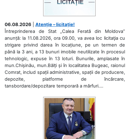
06.08.2026
|
Atenție – licitație!
Întreprinderea de Stat „Calea Ferată din Moldova”
anunță: la 11.08.2026, ora 09.00, va avea loc licitaţia cu
strigare privind darea în locațiune, pe un termen de
până la 3 ani, a 13 bunuri imobile neutilizate în procesul
tehnologic, expuse în 13 loturi. Bunurile, amplasate în
mun.Chișinău, mun.Bălți și în localitatea Bugeac, raionul
Comrat, includ spații administrative, spații de producere,
depozite, platforme de încărcare,
tansbordare/depozitare temporară a mărfuri....