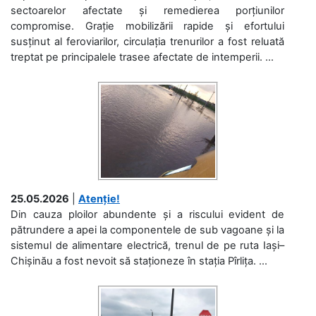
sectoarelor afectate și remedierea porțiunilor
compromise. Grație mobilizării rapide și efortului
susținut al feroviarilor, circulația trenurilor a fost reluată
treptat pe principalele trasee afectate de intemperii. ...
25.05.2026
|
Atenție!
Din cauza ploilor abundente și a riscului evident de
pătrundere a apei la componentele de sub vagoane și la
sistemul de alimentare electrică, trenul de pe ruta Iași–
Chișinău a fost nevoit să staționeze în stația Pîrlița. ...