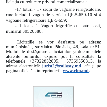
licitaţia cu reducere
privind comercializarea a:
-17 loturi - 17 secții de vagoane refrigeratoare,
care includ 1 vagon de serviciu ЦБ-5-659-10 și 4
vagoane refrigeratoare ЦБ-5-659;
- 1 lot - 1 Vagon frigorific cu patru osii,
numărul 30526388.
Licitațiile se vor desfășura pe adresa:
mun.Chişinău, str.Vlaicu Pârcălab, 48, sala nr.51.
Modul de desfăşurare a licitaţiilor și documentele
aferente bunurilor expuse pot fi consultate la
telefoanele
+37322832805, +37369356813, la
adresa electronică:
jurist2@railway.md
,
cât şi
pe
pagina oficială a întreprinderii:
www.
cfm.md
.