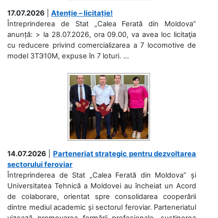
17.07.2026
|
Atenție – licitație!
Întreprinderea de Stat „Calea Ferată din Moldova”
anunță: > la 28.07.2026, ora 09.00, va avea loc licitaţia
cu reducere privind comercializarea a 7 locomotive de
model 3ТЭ10М, expuse în 7 loturi. ...
14.07.2026
|
Parteneriat strategic pentru dezvoltarea
sectorului feroviar
Întreprinderea de Stat „Calea Ferată din Moldova” și
Universitatea Tehnică a Moldovei au încheiat un Acord
de colaborare, orientat spre consolidarea cooperării
dintre mediul academic și sectorul feroviar. Parteneriatul
vizează promovarea formării profesionale, susținerea