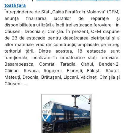
toată țara
Întreprinderea de Stat „Calea Ferată din Moldova” (CFM)
anunță finalizarea lucrărilor de reparație și
disponibilitatea utilizării a încă trei estacade feroviare – în
Căușeni, Drochia și Cimișlia. În prezent, CFM dispune
de 23 de estacade pentru descărcarea pietrișului și a
altor materiale vrac de construcții, amplasate pe întreg
teritoriul țării. Dintre acestea, 18 estacade sunt
funcționale, localizate în următoarele stații feroviare:
Basarabeasca, Comrat, Taraclia, Cahul, Bender-2,
Căinari, Revaca, Rogojeni, Florești, Fălești, Răuțel,
Mateuți, Drochia, Brătușeni, Lipcani, Vălcineț, Cimișlia și
Căușeni. ...