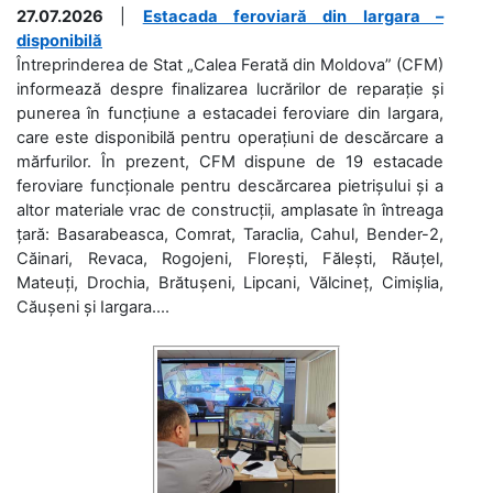
27.07.2026
|
Estacada feroviară din Iargara –
disponibilă
Întreprinderea de Stat „Calea Ferată din Moldova” (CFM)
informează despre finalizarea lucrărilor de reparație și
punerea în funcțiune a estacadei feroviare din Iargara,
care este disponibilă pentru operațiuni de descărcare a
mărfurilor. În prezent, CFM dispune de 19 estacade
feroviare funcționale pentru descărcarea pietrișului și a
altor materiale vrac de construcții, amplasate în întreaga
țară: Basarabeasca, Comrat, Taraclia, Cahul, Bender-2,
Căinari, Revaca, Rogojeni, Florești, Fălești, Răuțel,
Mateuți, Drochia, Brătușeni, Lipcani, Vălcineț, Cimișlia,
Căușeni și Iargara....