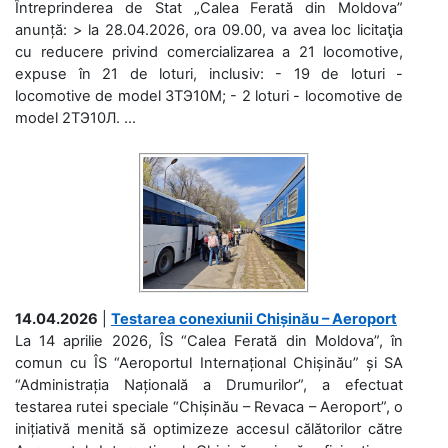
Întreprinderea de Stat „Calea Ferată din Moldova”
anunță: > la 28.04.2026, ora 09.00, va avea loc licitaţia
cu reducere privind comercializarea a 21 locomotive,
expuse în 21 de loturi, inclusiv: - 19 de loturi -
locomotive de model 3ТЭ10М; - 2 loturi - locomotive de
model 2ТЭ10Л. ...
14.04.2026
|
Testarea conexiunii Chișinău – Aeroport
La 14 aprilie 2026, ÎS “Calea Ferată din Moldova”, în
comun cu ÎS “Aeroportul Internațional Chișinău” și SA
“Administrația Națională a Drumurilor”, a efectuat
testarea rutei speciale “Chișinău – Revaca – Aeroport”, o
inițiativă menită să optimizeze accesul călătorilor către