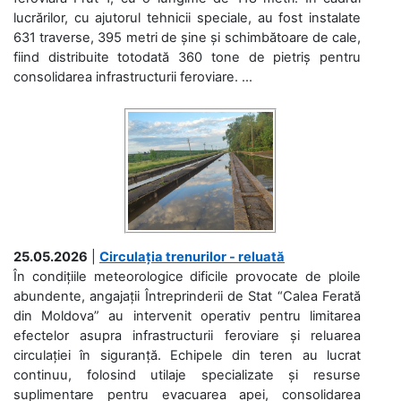
lucrărilor, cu ajutorul tehnicii speciale, au fost instalate
631 traverse, 395 metri de șine și schimbătoare de cale,
fiind distribuite totodată 360 tone de pietriș pentru
consolidarea infrastructurii feroviare. ...
25.05.2026
|
Circulația trenurilor - reluată
În condițiile meteorologice dificile provocate de ploile
abundente, angajații Întreprinderii de Stat “Calea Ferată
din Moldova” au intervenit operativ pentru limitarea
efectelor asupra infrastructurii feroviare și reluarea
circulației în siguranță. Echipele din teren au lucrat
continuu, folosind utilaje specializate și resurse
suplimentare pentru evacuarea apei, consolidarea