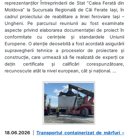
reprezentanților Întreprinderii de Stat ”Calea Ferată din
Moldova” la Sucursala Regională de Căi Ferate Iași, în
cadrul proiectului de reabilitare a liniei feroviare Iași –
Ungheni. Pe parcursul reuniunii au fost examinate
aspecte privind elaborarea documentației de proiect în
conformitate cu cerințele și standardele Uniunii
Europene. O atenție deosebită a fost acordată asigurării
supravegherii tehnice a proceselor de proiectare și
construcție, care urmează să fie realizată de experți ce
dețin certificate și calificări corespunzătoare,
recunoscute atât la nivel european, cât și național. ...
18.06.2026
|
Transportul containerizat de mărfuri –