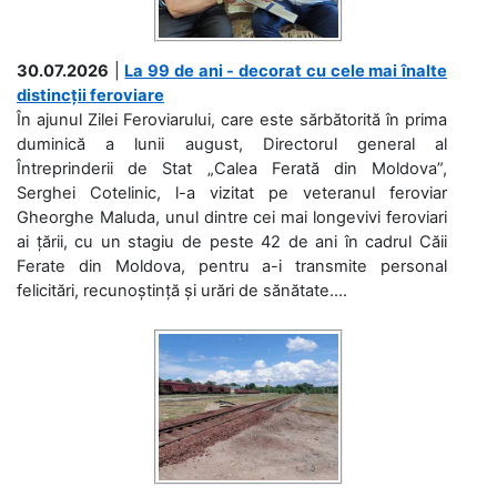
30.07.2026
|
La 99 de ani - decorat cu cele mai înalte
distincții feroviare
În ajunul Zilei Feroviarului, care este sărbătorită în prima
duminică a lunii august, Directorul general al
Întreprinderii de Stat „Calea Ferată din Moldova”,
Serghei Cotelinic, l-a vizitat pe veteranul feroviar
Gheorghe Maluda, unul dintre cei mai longevivi feroviari
ai țării, cu un stagiu de peste 42 de ani în cadrul Căii
Ferate din Moldova, pentru a-i transmite personal
felicitări, recunoștință și urări de sănătate....