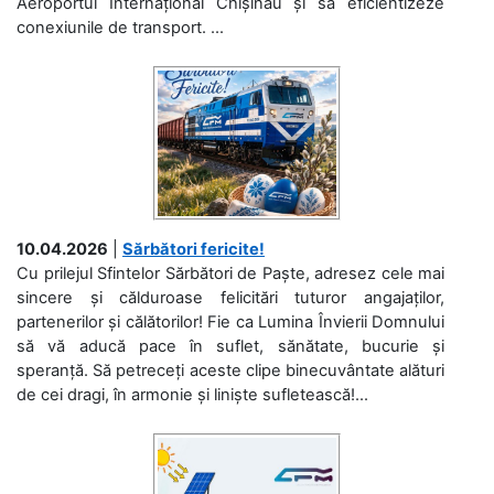
Aeroportul Internațional Chișinău și să eficientizeze
conexiunile de transport. ...
10.04.2026
|
Sărbători fericite!
Cu prilejul Sfintelor Sărbători de Paște, adresez cele mai
sincere și călduroase felicitări tuturor angajaților,
partenerilor și călătorilor! Fie ca Lumina Învierii Domnului
să vă aducă pace în suflet, sănătate, bucurie și
speranță. Să petreceți aceste clipe binecuvântate alături
de cei dragi, în armonie și liniște sufletească!...