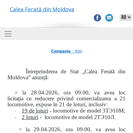
Calea Ferată din Moldova
Companie
- Știri
Întreprinderea de Stat „Calea Ferată din
Moldova” anunță:
> la
28.04.2026, ora 09.00,
va avea loc
licitaţia
cu reducere privind comercializarea a 21
locomotive, expuse în 21 de loturi, inclusiv:
-
19 de loturi
- locomotive de model
3
ТЭ
10
М
;
-
2 loturi
- locomotive de model
2
ТЭ
10
Л
.
>
la
29.04.2026
, ora 09.00, va avea loc