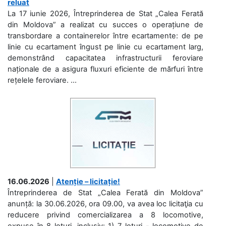
reluat
La 17 iunie 2026, Întreprinderea de Stat „Calea Ferată
din Moldova” a realizat cu succes o operațiune de
transbordare a containerelor între ecartamente: de pe
linie cu ecartament îngust pe linie cu ecartament larg,
demonstrând capacitatea infrastructurii feroviare
naționale de a asigura fluxuri eficiente de mărfuri între
rețelele feroviare. ...
16.06.2026
|
Atenție – licitație!
Întreprinderea de Stat „Calea Ferată din Moldova”
anunță: la 30.06.2026, ora 09.00, va avea loc licitaţia cu
reducere privind comercializarea a 8 locomotive,
expuse în 8 loturi, inclusiv: 1) 7 loturi - locomotive de